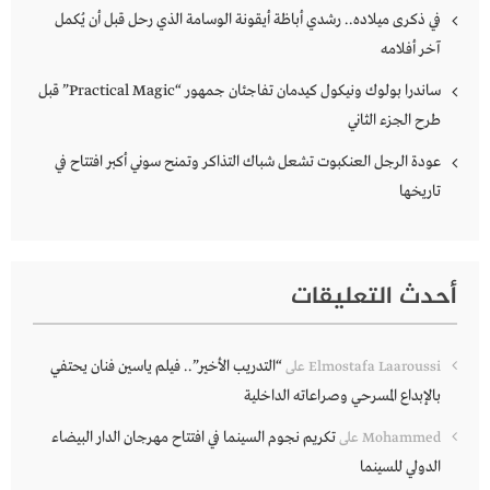
في ذكرى ميلاده.. رشدي أباظة أيقونة الوسامة الذي رحل قبل أن يُكمل
آخر أفلامه
ساندرا بولوك ونيكول كيدمان تفاجئان جمهور “Practical Magic” قبل
طرح الجزء الثاني
عودة الرجل العنكبوت تشعل شباك التذاكر وتمنح سوني أكبر افتتاح في
تاريخها
أحدث التعليقات
“التدريب الأخير”.. فيلم ياسين فنان يحتفي
Elmostafa Laaroussi
على
بالإبداع المسرحي وصراعاته الداخلية
تكريم نجوم السينما في افتتاح مهرجان الدار البيضاء
Mohammed
على
الدولي للسينما