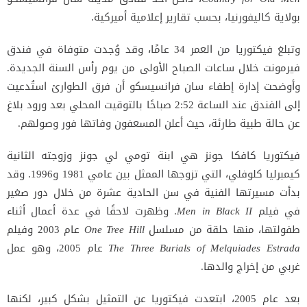
بولاية كاليفورنيا، بحسب تقارير إعلامية أميركية.
وتبلغ فيكتوريا من العمر 34 عامًا، وقد وُجدت متوفاة في فندق
فيرمونت خلال ساعات الصباح الأولى من يوم رأس السنة الجديدة.
وأوضحت إدارة إطفاء سان فرانسيسكو أن فرق الطوارئ استُدعيت
إلى الفندق عند الساعة 2:52 صباحًا بالتوقيت المحلي بعد ورود بلاغ
عن حالة طبية طارئة، حيث أعلن المسعفون وفاتها فور وصولهم.
فيكتوريا كافكا جونز هي ابنة تومي لي جونز وزوجته الثانية
كيمبرليا كلوفلي، التي تزوجها الممثل بين عامي 1981 و1996. وقد
بدأت مسيرتها الفنية في سن الحادية عشرة من خلال دور صغير
في فيلم
Men in Black II
. وظهرت لاحقًا في عدة أعمال أثناء
طفولتها، منها حلقة من مسلسل
One Tree Hill
عام 2003 وفيلم
The Three Burials of Melquiades Estrada
عام 2005، وهو عمل
غربي من إخراج والدها.
بعد عام 2005، ابتعدت فيكتوريا عن التمثيل بشكل كبير، لكنها