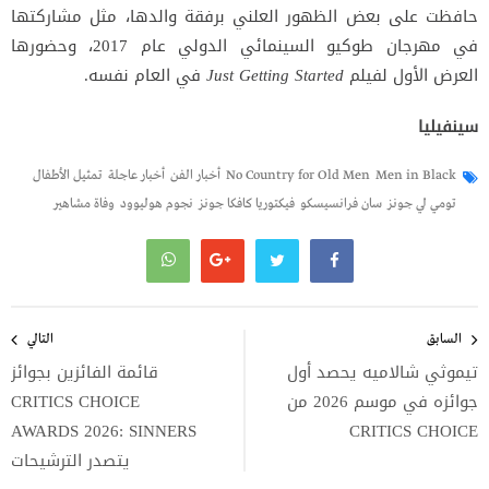
حافظت على بعض الظهور العلني برفقة والدها، مثل مشاركتها
في مهرجان طوكيو السينمائي الدولي عام 2017، وحضورها
العرض الأول لفيلم
Just Getting Started
في العام نفسه.
سينفيليا
Men in Black
No Country for Old Men
أخبار الفن
أخبار عاجلة
تمثيل الأطفال
تومي لي جونز
سان فرانسيسكو
فيكتوريا كافكا جونز
نجوم هوليوود
وفاة مشاهير
تصفّح
المقالات
السابق
التالي
تيموثي شالاميه يحصد أول
قائمة الفائزين بجوائز
جوائزه في موسم 2026 من
CRITICS CHOICE
AWARDS 2026: SINNERS
CRITICS CHOICE
يتصدر الترشيحات