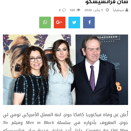
سان فرانسيسكو
سينفيليا
5 يناير، 2026
565
0
أُعلن عن وفاة فيكتوريا كافكا جونز، ابنة الممثل الأميركي تومي لي
جونز، المعروف بأدواره في سلسلة
Men in Black
وفيلم
No
Country for Old Men
، داخل أحد فنادق مدينة سان فرانسيسكو