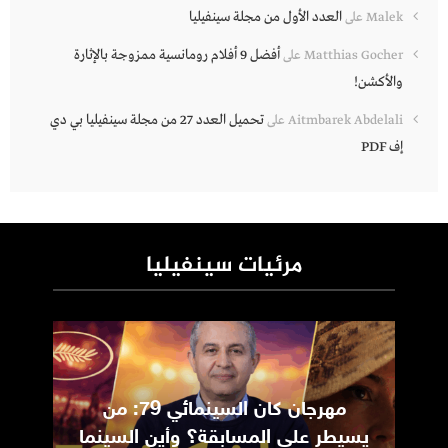
العدد الأول من مجلة سينفيليا
Malek
على
أفضل 9 أفلام رومانسية ممزوجة بالإثارة
Matthias Gocher
على
والأكشن!
تحميل العدد 27 من مجلة سينفيليا بي دي
Aitmbarek Abdelali
على
إف PDF
مرئيات سينفيليا
مهرجان كان السينمائي 79: من
ic
يسيطر على المسابقة؟ وأين السينما
m