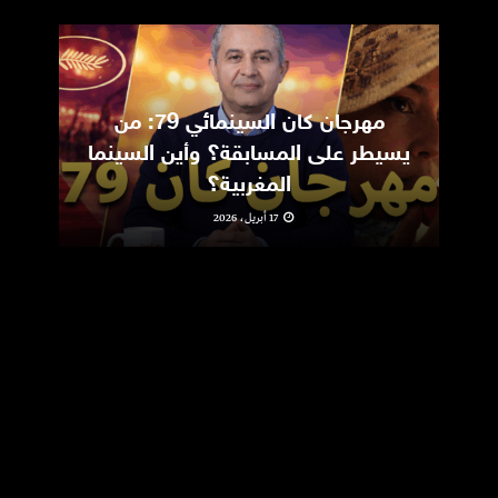
مهرجان كان السينمائي 79: من
ic
يسيطر على المسابقة؟ وأين السينما
m
المغربية؟
17 أبريل، 2026