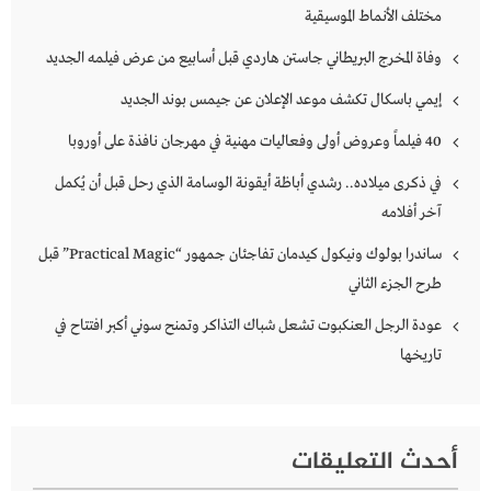
مختلف الأنماط الموسيقية
وفاة المخرج البريطاني جاستن هاردي قبل أسابيع من عرض فيلمه الجديد
إيمي باسكال تكشف موعد الإعلان عن جيمس بوند الجديد
40 فيلماً وعروض أولى وفعاليات مهنية في مهرجان نافذة على أوروبا
في ذكرى ميلاده.. رشدي أباظة أيقونة الوسامة الذي رحل قبل أن يُكمل
آخر أفلامه
ساندرا بولوك ونيكول كيدمان تفاجئان جمهور “Practical Magic” قبل
طرح الجزء الثاني
عودة الرجل العنكبوت تشعل شباك التذاكر وتمنح سوني أكبر افتتاح في
تاريخها
أحدث التعليقات