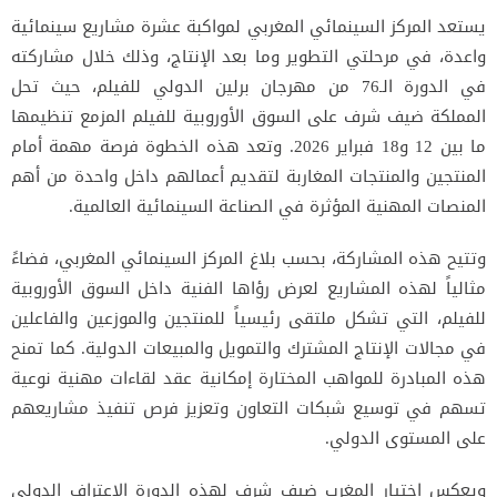
يستعد المركز السينمائي المغربي لمواكبة عشرة مشاريع سينمائية
واعدة، في مرحلتي التطوير وما بعد الإنتاج، وذلك خلال مشاركته
في الدورة الـ76 من مهرجان برلين الدولي للفيلم، حيث تحل
المملكة ضيف شرف على السوق الأوروبية للفيلم المزمع تنظيمها
ما بين 12 و18 فبراير 2026. وتعد هذه الخطوة فرصة مهمة أمام
المنتجين والمنتجات المغاربة لتقديم أعمالهم داخل واحدة من أهم
المنصات المهنية المؤثرة في الصناعة السينمائية العالمية.
وتتيح هذه المشاركة، بحسب بلاغ المركز السينمائي المغربي، فضاءً
مثالياً لهذه المشاريع لعرض رؤاها الفنية داخل السوق الأوروبية
للفيلم، التي تشكل ملتقى رئيسياً للمنتجين والموزعين والفاعلين
في مجالات الإنتاج المشترك والتمويل والمبيعات الدولية. كما تمنح
هذه المبادرة للمواهب المختارة إمكانية عقد لقاءات مهنية نوعية
تسهم في توسيع شبكات التعاون وتعزيز فرص تنفيذ مشاريعهم
على المستوى الدولي.
ويعكس اختيار المغرب ضيف شرف لهذه الدورة الاعتراف الدولي