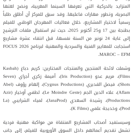
المتزايد بالحركية التي تعرفها السينما المغربية، ونضج لغتها
البصرية، وتطور مهارات فاعليها. وقد سبق للمركز أن أطلق طلباً
رسمياً لاختيار المشاريع، خلال فعاليات المهرجان الوطني للفيلم
بطنجة بين 17 و25 أكتوبر 2025، حيث تم استقبال ملفات الترشيح
إلى غاية 24 نونبر من السنة نفسها، قبل انتقاء عشرة مشاريع
استجابت للمعايير الفنية والسردية والمهنية لبرنامج 2026 FOCUS
MAROC – EFM.
وشملت لائحة المنتجين والمنتجات المختارين: كريم دباغ (Kasbah
Films)، مريم عدو (Iris Production)، أميمة زكري أجراي (Seven
Shots)، فيصل القديري (Cygnus Productions)، إلهام رؤوف (Abel
Aflam)، علاء الدين الجم (Le Moindre Geste)، لطفي أوخيار (Azir
Productions)، رشيدة السعدي (JanaProd)، لمياء الشرايبي (La
Prod)، وخديجة علمي (K Films).
وسيستفيد أصحاب المشاريع المنتقاة من مواكبة مهنية فردية
تشمل تقديم أعمالهم داخل السوق الأوروبية للفيلم، إلى جانب