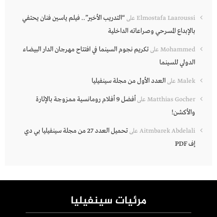
“التدريب الأخير”.. فيلم ياسين فنان يحتفي
Elmostafa Laaroussi
على
بالإبداع المسرحي وصراعاته الداخلية
تكريم نجوم السينما في افتتاح مهرجان الدار البيضاء
Mohammed
على
الدولي للسينما
العدد الأول من مجلة سينفيليا
Malek
على
أفضل 9 أفلام رومانسية ممزوجة بالإثارة
Matthias Gocher
على
والأكشن!
تحميل العدد 27 من مجلة سينفيليا بي دي
Aitmbarek Abdelali
على
إف PDF
مرئيات سينفيليا