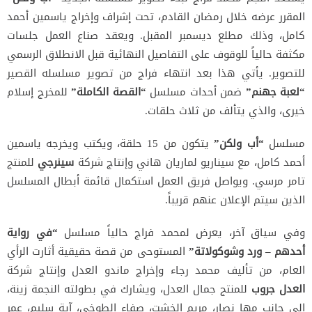
المقرر عرضه خلال رمضان القادم، تحت إشراف وإخراج ياسمين أحمد
كامل، وذلك مطلع ديسمبر المقبل. ويعقد صناع العمل جلسات
مكثفة حالياً للوقوف على التفاصيل النهائية قبل الانطلاق الرسمي
للتصوير. يأتي هذا بعد انتهاء فراج من تصوير مسلسله القصير
“لعبة جهنم”
ضمن أحداث مسلسل
“القصة الكاملة”
للمخرج إسلام
خيرى، والذي يتألف من ثلاث حلقات.
مسلسل
“أب ولكن”
يتكون من 15 حلقة، ويكتب ويخرجه ياسمين
أحمد كامل، مع سيناريو لماريان هاني وإنتاج شركة
سينرجي
للمنتج
تامر مرسي. ويواصل فريق العمل استكمال قائمة أبطال المسلسل
الذين سيتم الإعلان عنهم قريباً.
وفي سياق آخر، يعرض لمحمد فراج حالياً مسلسل
“في رواية
أحدهم – ورد وشوكولاتة”
المستوحى من قصة حقيقية أثارت الرأي
العام، من تأليف محمد رجاء وإخراج ماندو العدل وإنتاج شركة
العدل جروب
للمنتج جمال العدل، ويشارك في بطولته النجمة زينة،
إلى جانب مها نصار، مريم الخشت، صفاء الطوخي، آية سليم، عمر