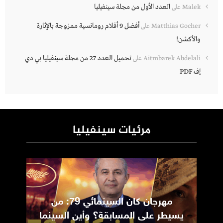
العدد الأول من مجلة سينفيليا
Malek
على
أفضل 9 أفلام رومانسية ممزوجة بالإثارة
Matthias Gocher
على
والأكشن!
تحميل العدد 27 من مجلة سينفيليا بي دي
Aitmbarek Abdelali
على
إف PDF
مرئيات سينفيليا
مهرجان كان السينمائي 79: من
ic
يسيطر على المسابقة؟ وأين السينما
m