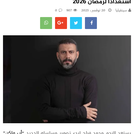
استعداداً لرمضان 2026
سينفيليا
20 نوفمبر، 2025
907
0
يستعد النجم محمد فراج لبدء تصوير مسلسله الجديد
“أب ولكن”