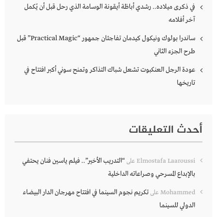
في ذكرى ميلاده.. رشدي أباظة أيقونة الوسامة الذي رحل قبل أن يُكمل
آخر أفلامه
ساندرا بولوك ونيكول كيدمان تفاجئان جمهور “Practical Magic” قبل
طرح الجزء الثاني
عودة الرجل العنكبوت تشعل شباك التذاكر وتمنح سوني أكبر افتتاح في
تاريخها
أحدث التعليقات
“التدريب الأخير”.. فيلم ياسين فنان يحتفي
Elmostafa Laaroussi
على
بالإبداع المسرحي وصراعاته الداخلية
تكريم نجوم السينما في افتتاح مهرجان الدار البيضاء
Mohammed
على
الدولي للسينما