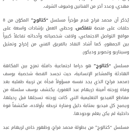
مهدي، وعدد آخر من الفنانين وضيوف الشرف.
يُذكر أن محمد فراج قدم مؤخراً مسلسل
“كتالوج”
المكوّن من 8
حلقات على منصة
نتفلكس
، وحظي العمل بإشادات واسعة على
مواقع التواصل الاجتماعي، ولاقت شخصياته وأحداثه تفاعلاً كبيراً
بين الجمهور، كما أشاد النقاد بالفريق الفني من إخراج وتمثيل
وسيناريو وتصوير وديكور.
مسلسل
“كتالوج”
هو دراما اجتماعية دافئة تمزج بين الفكاهة
الهادئة والمشاعر الإنسانية، حيث تجسد القصة شخصية يوسف
(محمد فراج) الذي يجد نفسه مسؤولاً فجأة عن تربية طفليه بعد
وفاة زوجته أمينة (ريهام عبد الغفور). يكتشف يوسف سلسلة من
مقاطع الفيديو التعليمية التي كانت زوجته تسجلها قبل رحيلها،
ويصبح كل فيديو بمثابة دليل ومنارة تربطه بأولاده، مكتشفاً قوة
داخلية لم يكن يعلم بوجودها.
مسلسل “كتالوج” من بطولة محمد فراج، وظهور خاص لريهام عبد