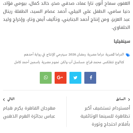
الغفور، سماح أنور، تارا عماد، صدقي صخر، خالد كمال، بيومي فؤاد،
دنيا سامي، الطفل علي البيلي، أحمد عصام السيد، الطفلة ريتال
عبد العزيز، ومن إنتاج أحمد الجنايني، وتأليف أيمن وتار، وإخراج وليد
الحلفاوي.
سينفيليا
الدراما المصرية
دراما مصرية
رمضان 2026
سينرجي للإنتاج
في رواية أحدهم
كتالوج نتفلكس
محمد فراج
مسلسل أب ولكن
نجوم مصرية
ياسمين أحمد كامل
تصفّح
المقالات
السابق
التالي
أمستردام تستضيف أكبر
مهرجان القاهرة يكرم هيام
تظاهرة للسينما الوثائقية
عباس بجائزة الهرم الذهبي
بأفلام احتجاج وثورة