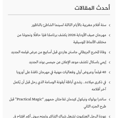
أحدث المقالات
ستة أفلام مغربية بالأيام الثالثة لسينما الشاطئ بالناظور
مهرجان صيف الأوداية 2026 يكشف برنامجًا فنيًا حافلًا ونجومًا من
مختلف الأنماط الموسيقية
وفاة المخرج البريطاني جاستن هاردي قبل أسابيع من عرض فيلمه الجديد
إيمي باسكال تكشف موعد الإعلان عن جيمس بوند الجديد
40 فيلماً وعروض أولى وفعاليات مهنية في مهرجان نافذة على أوروبا
في ذكرى ميلاده.. رشدي أباظة أيقونة الوسامة الذي رحل قبل أن يُكمل
آخر أفلامه
ساندرا بولوك ونيكول كيدمان تفاجئان جمهور “Practical Magic” قبل
طرح الجزء الثاني
عودة الرجل العنكبوت تشعل شباك التذاكر وتمنح سوني أكبر افتتاح في