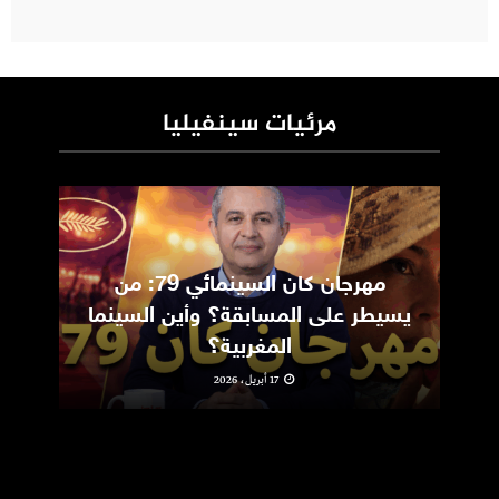
مرئيات سينفيليا
مهرجان كان السينمائي 79: من
ic
يسيطر على المسابقة؟ وأين السينما
m
المغربية؟
17 أبريل، 2026