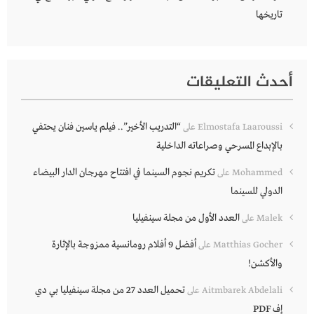
تاريخها
أحدث التعليقات
“التدريب الأخير”.. فيلم ياسين فنان يحتفي
Elmostafa Laaroussi
على
بالإبداع المسرحي وصراعاته الداخلية
تكريم نجوم السينما في افتتاح مهرجان الدار البيضاء
Mohammed
على
الدولي للسينما
العدد الأول من مجلة سينفيليا
Malek
على
أفضل 9 أفلام رومانسية ممزوجة بالإثارة
Matthias Gocher
على
والأكشن!
تحميل العدد 27 من مجلة سينفيليا بي دي
Aitmbarek Abdelali
على
إف PDF