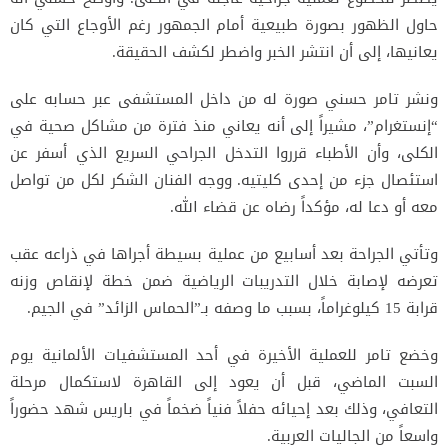
حاول الظهور بصورة طبيعية أمام الجمهور رغم الأوجاع التي كان
يعانيها، إلى أن انتشر الخبر واضطر لكشف الحقيقة.
ونشر تامر حسني صورة له من داخل المستشفى عبر حسابه على
“إنستغرام”، مشيراً إلى أنه يعاني منذ فترة من مشاكل صحية في
الكلى، وأن الأطباء قرروا التدخل الجراحي السريع الذي أسفر عن
استئصال جزء من إحدى كليتيه. ووجه الفنان الشكر لكل من تواصل
معه أو دعا له، مؤكداً رضاه عن قضاء الله.
وتأتي الجراحة بعد أسابيع من عملية بسيطة أجراها في ذراعه عقب
تعرضه لإصابة خلال التدريبات الرياضية ضمن خطة لإنقاص وزنه
قرابة 15 كيلوغراماً، بسبب ما وصفه بـ”الحماس الزائد” في الجيم.
وخضع تامر للعملية الأخيرة في أحد المستشفيات الألمانية يوم
السبت الماضي، قبل أن يعود إلى القاهرة لاستكمال مرحلة
التعافي، وذلك بعد إحيائه حفلاً فنياً ضخماً في باريس شهد حضوراً
واسعاً من الجاليات العربية.