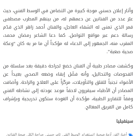
وأثار إعلان حسني موجة كبيرة من التضامن في الوسط الفني، حيث
عبّر عدد من الفنانين عن دعمهم له، من بينهم المطرب مصطفى
قمر الذي تمنى له الشفاء العاجل، والفنان أحمد زاهر الذي قدّم
رسالة دعم عبر مواقع التواصل. كما دعا الشاعر رمضان محمد،
المقرب منه، الجمهور إلى الدعاء له مؤكداً أن ما مر به كان “وعكة
صحية صعبة”.
وكشفت مصادر طبية أن الفنان خضع لجراحة دقيقة بعد سلسلة من
الفحوصات والتحاليل، وأنه فضّل إبقاء وضعه الصحي بعيداً عن
الأضواء تجنباً للقلق والتأويلات، مركّزاً على العلاج والراحة. وأضافت
المصادر أن الأطباء سيقررون لاحقاً موعد عودته إلى نشاطه الفني
وفقاً للتقارير الطبية، مؤكدة أن العودة ستكون تدريجية وبإشراف
كامل من الفريق المعالج.
سينفيليا
أخبار الفن
أزمة صحية
إنستغرام
الوسط الفني
تامر حسني
جراحة الكلى
صحة الفنانين