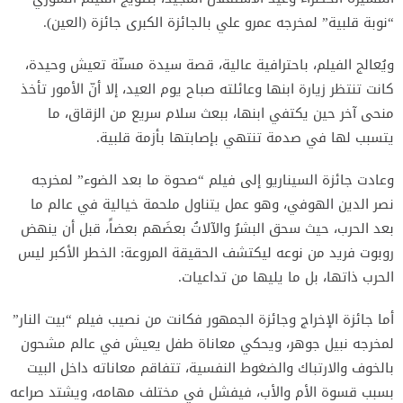
“نوبة قلبية” لمخرجه عمرو علي بالجائزة الكبرى جائزة (العين).
ويُعالج الفيلم، باحترافية عالية، قصة سيدة مسنّة تعيش وحيدة،
كانت تنتظر زيارة ابنها وعائلته صباح يوم العيد، إلا أنّ الأمور تأخذ
منحى آخر حين يكتفي ابنها، ببعث سلام سريع من الزقاق، ما
يتسبب لها في صدمة تنتهي بإصابتها بأزمة قلبية.
وعادت جائزة السيناريو إلى فيلم “صحوة ما بعد الضوء” لمخرجه
نصر الدين الهوفي، وهو عمل يتناول ملحمة خيالية في عالم ما
بعد الحرب، حيث سحق البشرُ والآلاتُ بعضَهم بعضاً، قبل أن ينهض
روبوت فريد من نوعه ليكتشف الحقيقة المروعة: الخطر الأكبر ليس
الحرب ذاتها، بل ما يليها من تداعيات.
أما جائزة الإخراج وجائزة الجمهور فكانت من نصيب فيلم “بيت النار”
لمخرجه نبيل جوهر، ويحكي معاناة طفل يعيش في عالم مشحون
بالخوف والارتباك والضغوط النفسية، تتفاقم معاناته داخل البيت
بسبب قسوة الأم والأب، فيفشل في مختلف مهامه، ويشتد صراعه