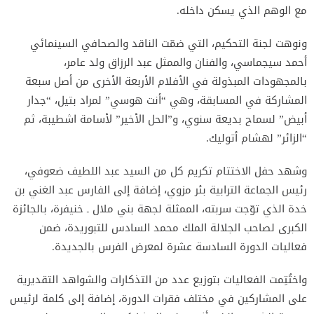
مع الوهم الذي يسكن داخله.
ونوهت لجنة التحكيم، التي ضمّت الناقد والصحافي السينمائي
أحمد سيجماسي، والفنان والممثل عبد الرزاق ولد عامر،
بالمجهودات المبذولة في الأفلام الأربعة الأخرى من أصل سبعة
المشاركة في المسابقة، وهي “أنت هوسي” لمراد بتيل، “جدار
أبيض” لسماح بديعة سنوي، و”الحل الأخير” لأسامة اشطيبة، ثم
“الزائر” لهشام أتوليك.
وشهد حفل الاختتام تكريم كل من السيد عبد اللطيف ضعوفي،
رئيس الجماعة الترابية بئر مزوي، إضافة إلى الفارس عبد الغني بن
خدة الذي توّجت سربته، الممثلة لجهة بني ملال ـ خنيفرة، بالجائزة
الكبرى لصاحب الجلالة الملك محمد السادس للتبوريدة، ضمن
فعاليات الدورة السادسة عشرة لمعرض الفرس بالجديدة.
واختُتِمت الفعاليات بتوزيع عدد من التذكارات والشواهد التقديرية
على المشاركين في مختلف فقرات الدورة، إضافة إلى كلمة لرئيس