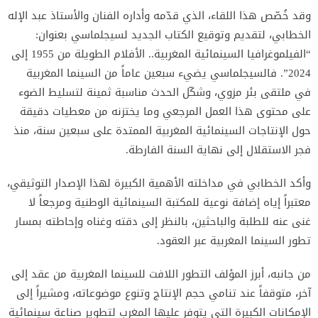
وقد خُصّص هذا اللقاء، الذي قدّمه وأداره الفنان والأستاذ عبد الإله
الخطابي، لتقديم وتوقيع الكتاب الجديد لسيجلماسي بعنوان:
“الفيلموغرافيا السينمائية المغربية.. الأفلام الطويلة من 1955 إلى
2024”. فالسيجلماسي يضيء سبعين عاماً من السينما المغربية
في ملتقى بئر مزوي، وشكّل الحدث مناسبة ثمينة لتسليط الضوء
على محتوى هذا العمل المرجعي وما يختزنه من معطيات دقيقة
حول الإنتاجات السينمائية المغربية الممتدة على سبعين سنة، منذ
فجر الاستقلال إلى نهاية السنة الفارطة.
وأكد الخطابي في مداخلته الأهمية الكبيرة لهذا الإصدار التوثيقي،
معتبراً إياه إضافة نوعية للمكتبة السينمائية الوطنية ومرجعاً لا
غنى عنه للطلبة والباحثين، بالنظر إلى دقته وغناه وإحاطته بمسار
تطور السينما المغربية عبر العقود.
من جانبه، أبرز المؤلف التطور اللافت للسينما المغربية من عقد إلى
آخر، متوقفاً عند تنامي حجم الإنتاج وتنوع موضوعاته، ومشيراً إلى
الإمكانات الكبيرة التي يتوفر عليها المغرب لتطوير صناعة سينمائية