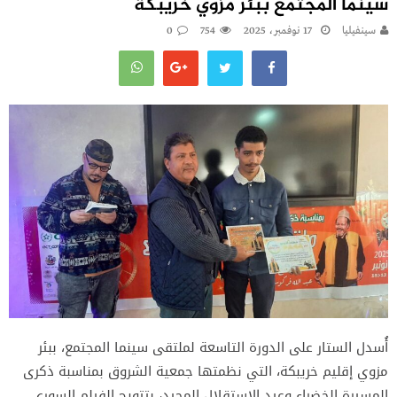
سينما المجتمع ببئر مزوي خريبكة
سينفيليا
17 نوفمبر، 2025
754
0
أُسدل الستار على الدورة التاسعة لملتقى سينما المجتمع، ببئر
مزوي إقليم خريبكة، التي نظمتها جمعية الشروق بمناسبة ذكرى
المسيرة الخضراء وعيد الاستقلال المجيد، بتتويج الفيلم السوري