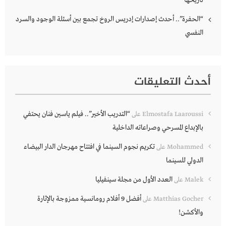
تاريخها
“الحفرة”.. أحدث إصدارات إدريس الروخ تجمع بين أسئلة الوجود والسرد
النفسي
أحدث التعليقات
“التدريب الأخير”.. فيلم ياسين فنان يحتفي
Elmostafa Laaroussi
على
بالإبداع المسرحي وصراعاته الداخلية
تكريم نجوم السينما في افتتاح مهرجان الدار البيضاء
Mohammed
على
الدولي للسينما
العدد الأول من مجلة سينفيليا
Malek
على
أفضل 9 أفلام رومانسية ممزوجة بالإثارة
Matthias Gocher
على
والأكشن!