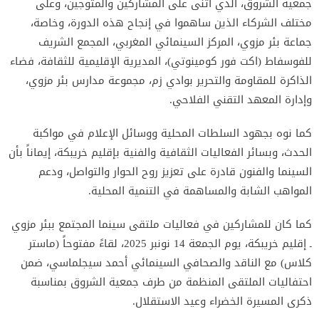
جمعية الشروق، الذي أثنى على المشاركين والمتوجين، وعلى
مختلف الشركاء الذين ساهموا في إنجاح هذه الدورة، وخاصة،
جماعة بئر مزوي، المركز السينمائي المغربي، المجمع الشريف
للفوسفاط (اكت فور كومينوتي)، المديرية الإقليمية للثقافة، فضاء
الذاكرة للمقاومة والتحرير بوادي زم، مجموعة مدارس بئر مزوي،
وإدارة المعهد التقني الفلاحي.
كما نوه بجهود السلطات المحلية ووسائل الإعلام في مواكبة
الحدث، وبسائر الفعاليات الثقافية والفنية بإقليم خريبكة، إيماناً بأن
السينما والفنون قادرة على تعزيز روح الحوار والتواصل، ودعم
المواهب الشابة والمساهمة في التنمية المحلية.
كما كان للمشاركين في فعاليات ملتقى سينما المجتمع ببئر مزوي
ـ إقليم خريبكة، يوم الجمعة 14 نونبر 2025، لقاءً مفتوحاً (ماستر
كلاس) مع الناقد والصحافي السينمائي أحمد سيجلماسي، ضمن
احتفاليات الملتقى المنظمة من طرف جمعية الشروق بمناسبة
ذكرى المسيرة الخضراء وعيد الاستقلال.