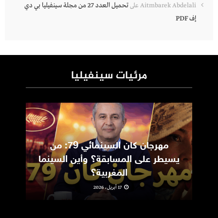
تحميل العدد 27 من مجلة سينفيليا بي دي
Aitmbarek Abdelali
على
إف PDF
مرئيات سينفيليا
مهرجان كان السينمائي 79: من
ic
يسيطر على المسابقة؟ وأين السينما
m
المغربية؟
17 أبريل، 2026