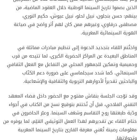
الذين بصموا تاريخ السينما الوطنية خلال العقود الماضية، من
بينهم: حسن بنجلون، نبيل لحلو، نبيل عيوش، حكيم النوري،
مصطفى درقاوي، وغيرهم ممن كان لهم أثر واضح في صياغة
الهوية السينمائية المغربية.
واختُتم اللقاء بتجديد الدعوة إلى تنظيم مبادرات مماثلة في
المناطق البعيدة عن المراكز الحضرية الكبرى، لما تتيحه من قرب
وحميمية وتمكين للجمهور المحلي من التفاعل مع الفعل الثقافي
السينمائي. كما شدد سيجلماسي على ضرورة دعم الكتّاب
والباحثين تقديراً لأدوارهم التربوية والثقافية والإشعاعية.
وقد توّجت الجلسة بنقاش مفتوح مع الحضور داخل فضاء المعهد
التقني الفلاحي، قبل أن تُختتم بتوقيع نسخ من الكتاب في أجواء
ودّية طبعتها روح التقاسم وشغف السينما. وعبّر الحاضرون في
ختام اللقاء عن تقديرهم لهذا العمل التوثيقي القيّم، لما يوفره من
معلومات رصينة تُغني معرفة القارئ بتاريخ السينما المغربية
وتحولاتها.