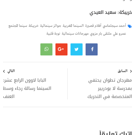
خريبكة: سعيد العيدي
أحمد سيجلماسي
أفلام قصيرة
السينما المغربية
جوائز سينمائية
خريبكة
سينما المجتمع
عمرو علي
ملتقى بئر مزوي
مهرجانات سينمائية
نوبة قلبية
تصفّح
المقالات
السابق
التالي
مهرجان تطوان يحتفي
البابا لاوون الرابع عشر:
بمدرسة لا بودريير
السينما رسالة رجاء وسط
المتخصصة في التحريك
العنف
اترك تعليقاً