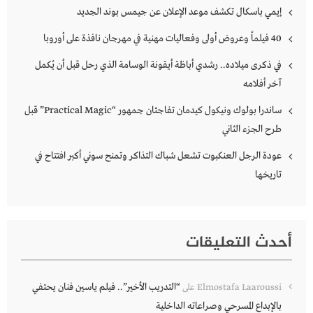
إيمي باسكال تكشف موعد الإعلان عن جيمس بوند الجديد
40 فيلماً وعروض أولى وفعاليات مهنية في مهرجان نافذة على أوروبا
في ذكرى ميلاده.. رشدي أباظة أيقونة الوسامة الذي رحل قبل أن يُكمل
آخر أفلامه
ساندرا بولوك ونيكول كيدمان تفاجئان جمهور “Practical Magic” قبل
طرح الجزء الثاني
عودة الرجل العنكبوت تشعل شباك التذاكر وتمنح سوني أكبر افتتاح في
تاريخها
أحدث التعليقات
“التدريب الأخير”.. فيلم ياسين فنان يحتفي
Elmostafa Laaroussi
على
بالإبداع المسرحي وصراعاته الداخلية