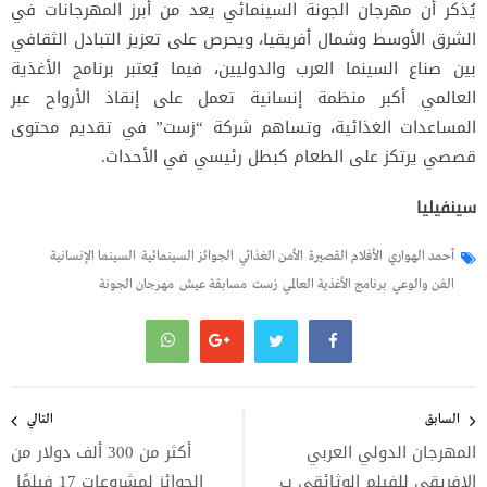
يُذكر أن مهرجان الجونة السينمائي يعد من أبرز المهرجانات في
الشرق الأوسط وشمال أفريقيا، ويحرص على تعزيز التبادل الثقافي
بين صناع السينما العرب والدوليين، فيما يُعتبر برنامج الأغذية
العالمي أكبر منظمة إنسانية تعمل على إنقاذ الأرواح عبر
المساعدات الغذائية، وتساهم شركة “زست” في تقديم محتوى
قصصي يرتكز على الطعام كبطل رئيسي في الأحداث.
سينفيليا
أحمد الهواري
الأفلام القصيرة
الأمن الغذائي
الجوائز السينمائية
السينما الإنسانية
الفن والوعي
برنامج الأغذية العالمي
زست
مسابقة عيش
مهرجان الجونة
تصفّح
المقالات
السابق
التالي
المهرجان الدولي العربي
أكثر من 300 ألف دولار من
الإفريقي للفيلم الوثائقي ب
الجوائز لمشروعات 17 فيلمًا