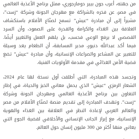
من جهته، أعرب جون بيير دومارجوري، ممثل برنامج الأغذية العالمي
في مصر، عن فخره بالشراكة مع مهرجان الجونة وشركة “زست”،
مشيراً إلى أن مبادرة “عيش” تسمح لصنّاع الأفلام باستكشاف
العلاقة بين الغذاء والكرامة والقدرة على الصمود، وأن السرد
القصصي لا يرفع الوعي فحسب، بل يلهم العمل والتغيير أيضًا.
فيما أكد عبدالله دنيور، مدير المسابقة، أن الطعام يعد وسيلة
للتعبير عن المشاعر والصراعات الإنسانية، وأن مبادرة “عيش” تضع
قضية الأمن الغذائي في مقدمة الأولويات الفنية.
وتجسد هذه المبادرة، التي أطلقت أول نسخة لها عام 2024،
الشعار الرمزي “عيش” الذي يحمل معاني الخبز والحياة، في إطار
التعاون بين برنامج الأغذية العالمي ومهرجان الجونة وشركة
“زست”. وتهدف المبادرة إلى تقديم منصة لصنّاع الأفلام من مصر
والعالم العربي لإعادة النظر في العلاقة بين الغذاء والهوية
الإنسانية، مع إبراز الجانب الإنساني والأخلاقي لقضية الجوع التي
يعاني منها أكثر من 300 مليون إنسان حول العالم.