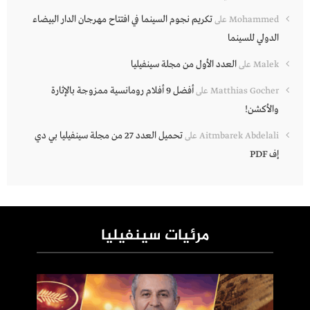
تكريم نجوم السينما في افتتاح مهرجان الدار البيضاء
Mohammed
على
الدولي للسينما
العدد الأول من مجلة سينفيليا
Malek
على
أفضل 9 أفلام رومانسية ممزوجة بالإثارة
Matthias Gocher
على
والأكشن!
تحميل العدد 27 من مجلة سينفيليا بي دي
Aitmbarek Abdelali
على
إف PDF
مرئيات سينفيليا