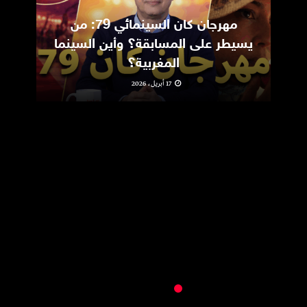
مهرجان كان السينمائي 79: من
ic
يسيطر على المسابقة؟ وأين السينما
m
المغربية؟
17 أبريل، 2026