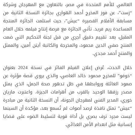
العالمي للأمم المتحدة في مصر، بالتعاون مع المهرجان وشركة
“زست”، عن فوز المخرج أحمد الهواري بجائزة النسخة الثانية من
مسابقة الأفلام القصيرة “عيش”، حيث استلمت الجائزة المنتجة
المساعدة ريم فريد. تأتي الجائزة مع فرصة إنتاج فيلمه خلال العام
المقبل، بعد تقييم دقيق أجري من قبل لجنة التحكيم التي ضمت
المنتج صفي الدين محمود، والمخرجة والكاتبة آيتن أمين، والممثل
والمنتج أحمد مجدي.
خلال الحدث، عُرض إعلان الفيلم الفائز في نسخة 2024 بعنوان
“خوفو” للمخرج محمود خالد العاصي، والذي يروي قصة مؤثرة عن
صمود العائلة وروابطها في ظل تدهور صحة الجمل، الذي يمثل
مصدر رزقها الوحيد بالقرب من أهرامات الجيزة. واعتبرت ماريان
خوري، المدير الفني لمهرجان الجونة، أن النسخة الثانية من مبادرة
“عيش” تمثل نافذة لرصد أصوات لم تُسمع بعد، مؤكدة أن السينما
ليست مجرد ترف بصري بل أداة قوية لتسليط الضوء على قضايا
إنسانية مثل انعدام الأمن الغذائي.