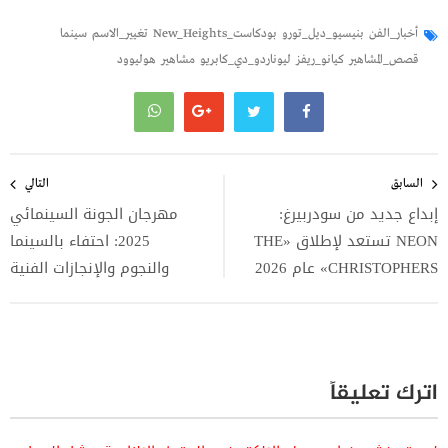
أخبار_الفن
بنيسيو_ديل_تورو
بودكاست_New_Heights
تغيير_الاسم
سينما
قصص_المشاهير
كيانو_ريفز
ليوناردو_دي_كابريو
مشاهير
هوليوود
تصفّح
المقالات
السابق
التالي
إبداع جديد من سودربيرغ:
مهرجان الجونة السينمائي
NEON تستعد لإطلاق «THE
2025: احتفاء بالسينما
CHRISTOPHERS» عام 2026
والنجوم والإنجازات الفنية
اترك تعليقاً