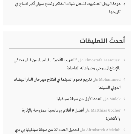
عودة الرجل العنكبوت تشعل شباك التذاكر وتمنح سوني أكبر افتتاح في
تاريخها
أحدث التعليقات
“التدريب الأخير”.. فيلم ياسين فنان يحتفي
Elmostafa Laaroussi
على
بالإبداع المسرحي وصراعاته الداخلية
تكريم نجوم السينما في افتتاح مهرجان الدار البيضاء
Mohammed
على
الدولي للسينما
العدد الأول من مجلة سينفيليا
Malek
على
أفضل 9 أفلام رومانسية ممزوجة بالإثارة
Matthias Gocher
على
والأكشن!
تحميل العدد 27 من مجلة سينفيليا بي دي
Aitmbarek Abdelali
على