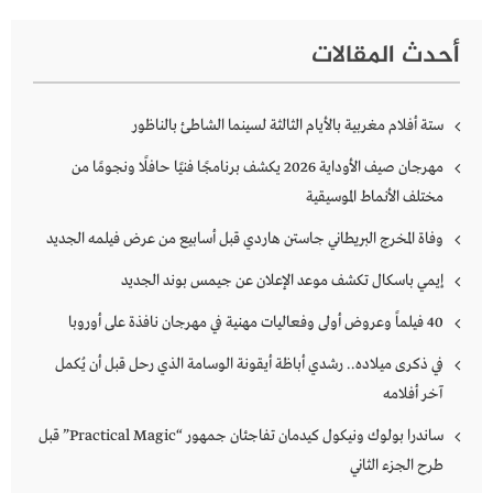
أحدث المقالات
ستة أفلام مغربية بالأيام الثالثة لسينما الشاطئ بالناظور
مهرجان صيف الأوداية 2026 يكشف برنامجًا فنيًا حافلًا ونجومًا من
مختلف الأنماط الموسيقية
وفاة المخرج البريطاني جاستن هاردي قبل أسابيع من عرض فيلمه الجديد
إيمي باسكال تكشف موعد الإعلان عن جيمس بوند الجديد
40 فيلماً وعروض أولى وفعاليات مهنية في مهرجان نافذة على أوروبا
في ذكرى ميلاده.. رشدي أباظة أيقونة الوسامة الذي رحل قبل أن يُكمل
آخر أفلامه
ساندرا بولوك ونيكول كيدمان تفاجئان جمهور “Practical Magic” قبل
طرح الجزء الثاني