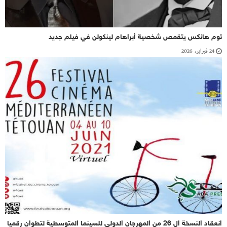
توم هانكس يتقمص شخصية أبراهام لينكولن في فيلم جديد
24 فبراير، 2026
انعقاد النسخة ال 26 من المهرجان الدولي للسينما المتوسطية لتطوان رقميا