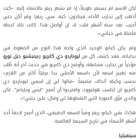
لكن الاسم لم يستمر طويلاً، إذ لم يشعر ريفز بالانتماء إليه. «كنت
أذهب إلى تجارب الأداء، فينادون: كيه. سي. ريفز! ولم أكن حتى
أجيب. بعد ستة أشهر قلت: لا، لن أواصل هذا. كانت تلك لحظة
فاصلة في حياتي».
ولم يكن كيانو الوحيد الذي واجه هذا النوع من الضغوط في
بداياته. فقد كشف كل من
ليوناردو دي كابريو
و
بينيشيو ديل تورو
مؤخراً عن تجارب مشابهة. وأوضح دي كابريو في حديث آخر أنه طُلب
منه تغيير اسمه لأن «اسمه الأصلي بدا عرقيّاً أكثر من اللازم»
بحسب وكيله آنذاك، مضيفاً: «قالوا لي إن اسمي ليوناردو دي
كابريو لن يُناسب هوليوود، واقترحوا أن أصبح “ليني ويليامز”. لكن
والدي مزّق الصورة التي التقطوها لي وقال: على جثتي!».
هكذا، بقي كيانو ريفز وفياً لاسمه الحقيقي، الذي أصبح لاحقاً أحد
أشهر الأسماء في تاريخ السينما العالمية.
سينفيليا