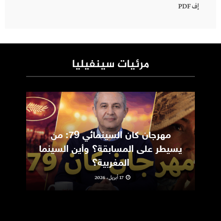
إف PDF
مرئيات سينفيليا
مهرجان كان السينمائي 79: من
ic
يسيطر على المسابقة؟ وأين السينما
m
المغربية؟
17 أبريل، 2026