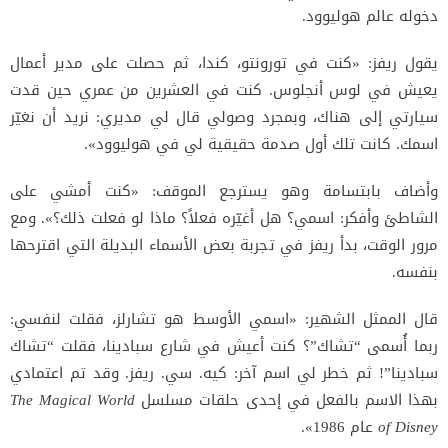
دخوله عالم هوليوود.
يقول ريفز: «كنت في تورونتو، كندا، ثم حصلت على مدير أعمال
يعيش في لوس أنجلوس. كنت في العشرين من عمري حين قدت
سيارتي إلى هناك، وبمجرد وصولي قال لي مديري: نريد أن نغيّر
اسمك. كانت تلك أول صدمة حقيقية لي في هوليوود».
وأضاف بابتسامة وهو يسترجع الموقف: «كنت أمشي على
الشاطئ وأفكر: اسمي؟ هل أغيّره فعلاً؟ ماذا لو فعلت ذلك؟». ومع
مرور الوقت، بدأ ريفز في تجربة بعض الأسماء البديلة التي اقترحها
بنفسه.
قال الممثل الشهير: «اسمي الأوسط هو تشارلز، فقلت لنفسي:
ربما أُسمى “تشاك”؟ كنت أعيش في شارع سبادينا، فقلت “تشاك
سبادينا”! ثم خطر لي اسم آخر: كيه. سي. ريفز. وقد تم اعتمادي
بهذا الاسم بالفعل في إحدى حلقات مسلسل
The Magical World
of Disney
عام 1986».