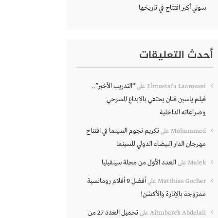
سوني أكبر افتتاح في تاريخها
أحدث التعليقات
“التدريب الأخير”..
Elmostafa Laaroussi
على
فيلم ياسين فنان يحتفي بالإبداع المسرحي
وصراعاته الداخلية
تكريم نجوم السينما في افتتاح
Mohammed
على
مهرجان الدار البيضاء الدولي للسينما
العدد الأول من مجلة سينفيليا
Malek
على
أفضل 9 أفلام رومانسية
Matthias Gocher
على
ممزوجة بالإثارة والأكشن!
تحميل العدد 27 من
Aitmbarek Abdelali
على