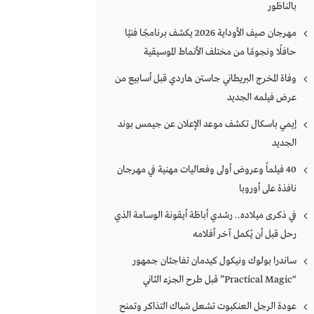
بالناظور
مهرجان صيف الأوداية 2026 يكشف برنامجًا فنيًا
حافلًا ونجومًا من مختلف الأنماط الموسيقية
وفاة المخرج البريطاني جاستن هاردي قبل أسابيع من
عرض فيلمه الجديد
إيمي باسكال تكشف موعد الإعلان عن جيمس بوند
الجديد
40 فيلماً وعروض أولى وفعاليات مهنية في مهرجان
نافذة على أوروبا
في ذكرى ميلاده.. رشدي أباظة أيقونة الوسامة الذي
رحل قبل أن يُكمل آخر أفلامه
ساندرا بولوك ونيكول كيدمان تفاجئان جمهور
“Practical Magic” قبل طرح الجزء الثاني
عودة الرجل العنكبوت تشعل شباك التذاكر وتمنح