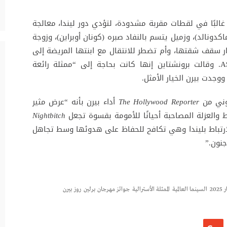
غالبًا في لقطات مقربة مشدودة، لتؤدي دور ليندا، معالجة
دونالد)، وزميل يتسم بالنفاد صبره (كونان أوبراين)، وزوجة
ر سقف شقتها، وأم تضطر للانتقال مع ابنتها المريضة إلى
موتيل يديره شخصيات ملونة مثل A$AP Rocky. وقالت برونشتاين إنها كانت بحاجة إلى “ممثلة رائعة
جدت بيرن الخيار الأمثل.
وني من
The Hollywood Reporter
أداء بيرن بأنه “عرض مثير
العزلة المصاحبة أحيانًا للأمومة بقسوة تجعل
Nightbitch
لارتباط بليندا وهي تكافح للحفاظ على هدوئها وسط تجاهل
نون.”
20
السينما العالمية
الممثلة الأسترالية
جوائز مهرجان برلين
روز بيرن