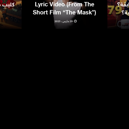
بقة؟
Lyric Video (From The
كليب مغ
ية؟
Short Film “The Mask”)
29 مارس، 2025