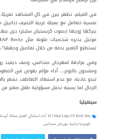
في الفيلم، تظهر بيرن في كل المشاهد تقريبًا، 
نفسية تتعامل مع عميلة غريبة التصرف (دانييل ماك
يتركها زوجها (بصوت كريستيان سليتر) حين ينها
تستطيع التعبير بدقة من خلال تفاصيل وجهها”، وو
وفي مراجعة لمهرجان صندانس، وصف ديفيد ر
ومشحون بالتوتر… أداء مؤلم يغوص في الضغوط و
تبدو عادية، مع عدم استبعاد التعاطف. تشعر با
الرجال لما يسببه تحمل مسؤولية طفل صغير من ج
سينفيليا
If I Had Legs I’d Kick You
أداء استثنائي
أفضل ممثلة
أوسكار 25
كوميديا درامية
مهرجان صندانس