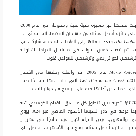
روز بيرن، النجمة الأسترالية متعددة المواهب، أثبتت نفسها عبر مسيرة فنية غنية ومتنوعة. في عام 2000،
على جائزة أفضل ممثلة من مهرجان البندقية السينمائي عن
The Godde
. وبعد انتقالها إلى الولايات المتحدة، شاركت في
يت، ثم قضت خمس سنوات في مسلسل الدراما القانونية
شيحين لجوائز إيمي وترشيحين للغولدن غلوب.
Marie Antoin
عام 2006، ثم واصلت رحلتها في الأعمال
(201
Get Him to the Greek
(2011) التي نالت عنها ترشيحًا ضمن
If I 
، تجربة بيرن تتجاوز كل ما سبق. الفيلم الكوميدي شبه
السيرة الذاتية للمخرجة ماري برونشتاين، الذي بدأ عرضه في دور السينما الأسبوع الماضي عبر A24، يروي
في والمعنوي. عرض الفيلم لأول مرة عالميًا في مهرجان
 بيرن بجائزة أفضل ممثلة، ومع مرور الأشهر قد تحصل على