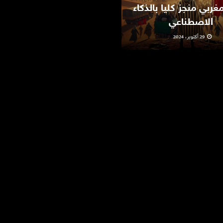
ربي منجز كليا بالذكاء
الغربة…فيلم مشارك في
الاصطناعي
مهرجان “فيدادوك”
29 أكتوبر، 2024
10 يونيو، 2024