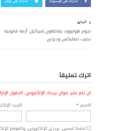
شارك على فيسبوك
شارك على تويتر
تصفّح
المقالات
السابق
نجوم هوليوود يقاطعون إسرائيل: أزمة قانونية
تضرب نتفليكس وديزني
اترك تعليقاً
لن يتم نشر عنوان بريدك الإلكتروني.
الحقول الإلز
الاسم
*
البريد الإلك
احفظ اسمي، بريدي الإلكتروني، والموقع الإل