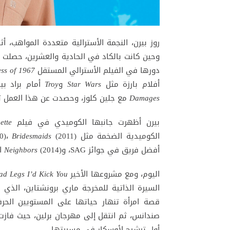
وحين كانت بالكاد في الحادية والعشرين، حصلت 
دورها في الفيلم الأسترالي المستقل
ss of 1967
أفلام بارزة مثل
Star Wars
و
Troy
أمام براد ب
Damages
مع جلين كلوز، وحصدت عن هذا العمل تر
بيرن أظهرت جانبها الكوميدي في فيلم
ette
الكوميدية الضخمة مثل
Bridesmaids
0)،
أفضل فريق في جوائز SAG، و
(2014) الذي حصلت عن أدائها فيه على ترشيح من جوائز النقاد.
Neighbors
اليوم، ومع مشروعها الأخير
Had Legs I’d Kick You
قصة امرأة تنهار حياتها على المستويين الحر
صندانس، ثم انتقل إلى مهرجان برلين، حيث فازت
أول ترشيح لأوسكار في مسيرتها.