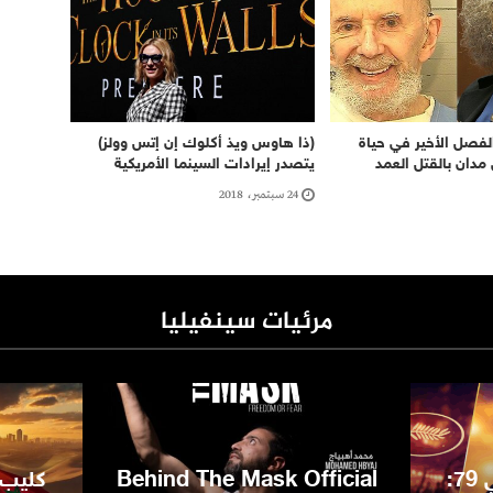
لفصل الأخير في حياة
(ذا هاوس ويذ أكلوك إن إتس وولز)
دان بالقتل العمد
يتصدر إيرادات السينما الأمريكية
24 سبتمبر، 2018
مرئيات سينفيليا
مهرجان كان السينمائي 79:
Behind The Mask Official
كليب 