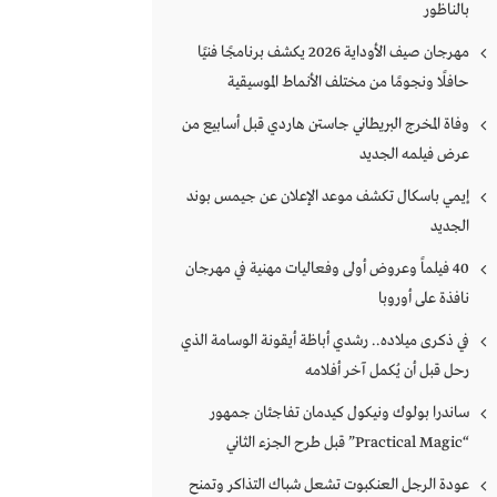
بالناظور
مهرجان صيف الأوداية 2026 يكشف برنامجًا فنيًا
حافلًا ونجومًا من مختلف الأنماط الموسيقية
وفاة المخرج البريطاني جاستن هاردي قبل أسابيع من
عرض فيلمه الجديد
إيمي باسكال تكشف موعد الإعلان عن جيمس بوند
الجديد
40 فيلماً وعروض أولى وفعاليات مهنية في مهرجان
نافذة على أوروبا
في ذكرى ميلاده.. رشدي أباظة أيقونة الوسامة الذي
رحل قبل أن يُكمل آخر أفلامه
ساندرا بولوك ونيكول كيدمان تفاجئان جمهور
“Practical Magic” قبل طرح الجزء الثاني
عودة الرجل العنكبوت تشعل شباك التذاكر وتمنح