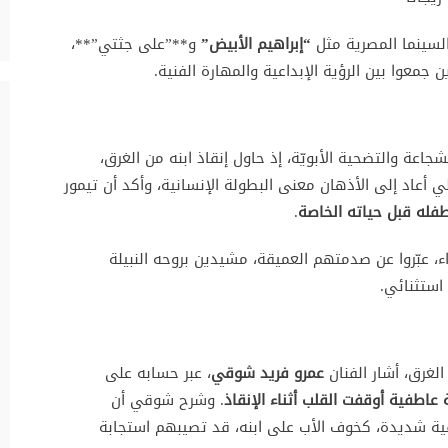
سينما المصرية مثل
“إبراهيم الأبيض”
و**”على جثتي”**،
جمعوا بين الرؤية الإبداعية والمهارة الفنية.
اعة والتضحية الأبويّة، إذ حاول إنقاذ ابنه من الغرق،
ي أعاد إلى الأذهان معنى البطولة الإنسانية، وأكد أن تيمور
 طفله قبل حياته الخاصة
.
 عبّروا عن صدمتهم العميقة، مشيدين بروحه النبيلة
استثنائي.
الغرق، أشار الفنان
عمرو فريد شوقي
، عبر حسابه على
عاطفية أوقفت القلب أثناء الإنقاذ
. وشرح شوقي أن
ة شديدة، كخوف الأب على ابنه، قد تصيبهم استجابة