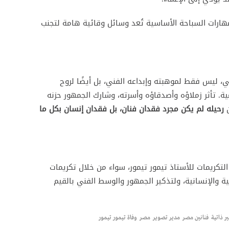
مهارات السباحة الأساسية تُعد وسائل وقائية هامة لتجنب
ني، ليس فقط لموهبته وإبداعه الفني، بل أيضًا لروح
ة. تأثر زملاؤه وأصدقاؤه وأسرته، وشارك الجمهور حزنه
ن
رحيله لم يكن مجرد فقدان فنان، بل فقدان إنسان بكل ما
تكريمات للأستاذ تيمور تيمور، سواء من خلال تكريمات
ة والإنسانية، ولتذكير الجمهور والوسط الفني بالقيم
ر ذاتية
فنانين مصر
مدير تصوير
مصر
وفاة تيمور تيمور