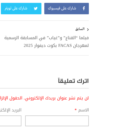
شارك على فيسبوك
شارك على تويتر
تصفّح
المقالات
السابق
فيلما “القناع” و”غياب” في المسابقة الرسمية
لمهرجان FACAS بكوت ديفوار 2025
اترك تعليقاً
لن يتم نشر عنوان بريدك الإلكتروني.
الحقول الإلز
الاسم
*
البريد الإلك