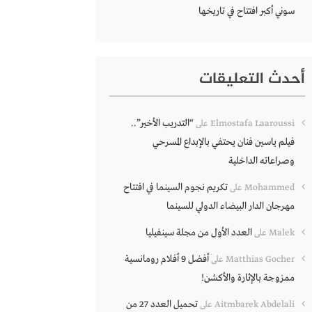
سوني أكبر افتتاح في تاريخها
أحدث التعليقات
“التدريب الأخير”..
Elmostafa Laaroussi
على
فيلم ياسين فنان يحتفي بالإبداع المسرحي
وصراعاته الداخلية
تكريم نجوم السينما في افتتاح
Mohammed
على
مهرجان الدار البيضاء الدولي للسينما
العدد الأول من مجلة سينفيليا
Malek
على
أفضل 9 أفلام رومانسية
Matthias Gocher
على
ممزوجة بالإثارة والأكشن!
تحميل العدد 27 من
Aitmbarek Abdelali
على