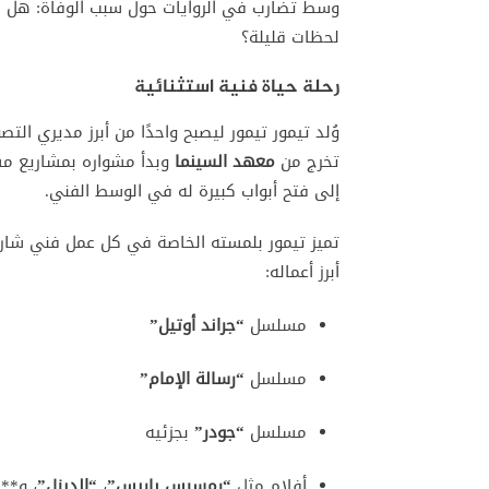
وسط تضارب في الروايات حول سبب الوفاة: هل ك
لحظات قليلة؟
رحلة حياة فنية استثنائية
وُلد تيمور تيمور ليصبح واحدًا من أبرز مديري التص
تخرج من
معهد السينما
وبدأ مشواره بمشاريع مست
إلى فتح أبواب كبيرة له في الوسط الفني.
تميز تيمور بلمسته الخاصة في كل عمل فني شارك
أبرز أعماله:
مسلسل
“جراند أوتيل”
مسلسل
“رسالة الإمام”
مسلسل
“جودر”
بجزئيه
أفلام مثل
“رمسيس باريس”
،
“الديزل”
، و**”