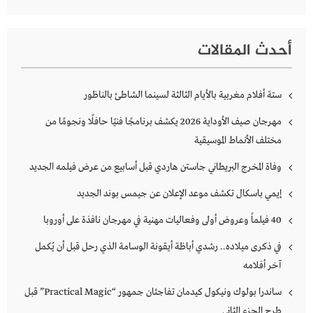
أحدث المقالات
ستة أفلام مغربية بالأيام الثالثة لسينما الشاطئ بالناظور
مهرجان صيف الأوداية 2026 يكشف برنامجًا فنيًا حافلًا ونجومًا من
مختلف الأنماط الموسيقية
وفاة المخرج البريطاني جاستن هاردي قبل أسابيع من عرض فيلمه الجديد
إيمي باسكال تكشف موعد الإعلان عن جيمس بوند الجديد
40 فيلماً وعروض أولى وفعاليات مهنية في مهرجان نافذة على أوروبا
في ذكرى ميلاده.. رشدي أباظة أيقونة الوسامة الذي رحل قبل أن يُكمل
آخر أفلامه
ساندرا بولوك ونيكول كيدمان تفاجئان جمهور “Practical Magic” قبل
طرح الجزء الثاني