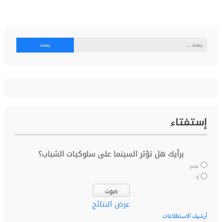
البحث
عن:
إستفتاء
برأيك هل تؤثر السينما على سلوكيات الشباب؟
نعم
لا
عرض النتائج
أرشيف الاستطلاعات