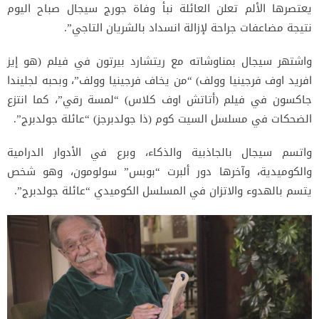
يعتصرها الألم تعلن العائلة نبأ وفاة جورج سيجال صباح اليوم
نتيجة مضاعفات جراحة لإزالة انسداد بالشريان التاجي”.
واشتهر سيجال بمناوشاته مع ريتشارد بيرتون في فيلم (هو إيز
افريد اوف فرجينيا وولف) “من يخاف فرجينيا وولف”، وبحبه لجليندا
جاكسون في فيلم (أتاتش اوف كلاس) “لمسة رقي”، كما انتزع
الضحكات في مسلسل السيت كوم (ذا جولدبرجز) “عائلة جولدبرج”.
واتسم سيجال بالجاذبية والذكاء، وبرع في الأدوار الدرامية
والكوميدية، وآخرها دور ألبرت “بوبس” سولومون، وهو شخص
يتسم بالهدوء والاتزان في المسلسل الكوميدي “عائلة جولدبرج”.