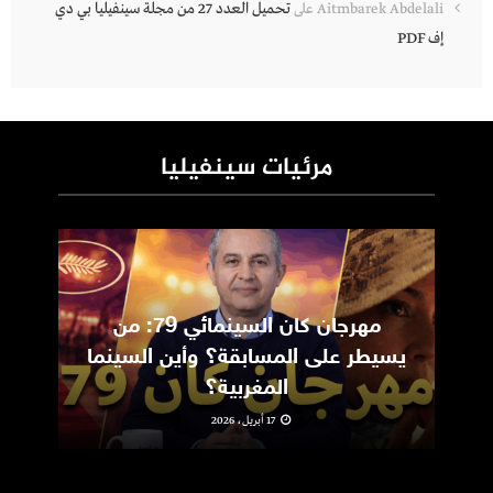
تحميل العدد 27 من مجلة سينفيليا بي دي
Aitmbarek Abdelali
على
إف PDF
مرئيات سينفيليا
مهرجان كان السينمائي 79: من
ic
يسيطر على المسابقة؟ وأين السينما
m
المغربية؟
17 أبريل، 2026