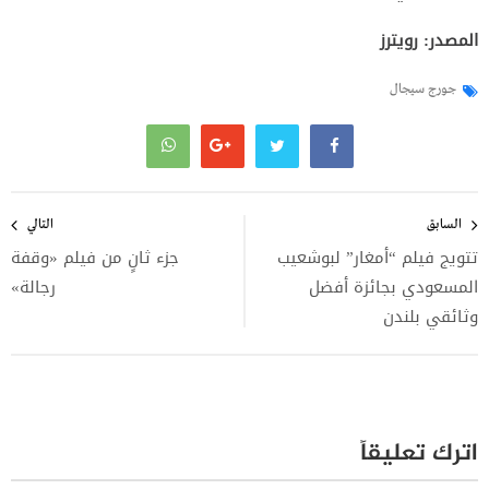
المصدر: رويترز
جورج سيجال
تصفّح
المقالات
السابق
التالي
تتويج فيلم “أمغار” لبوشعيب
جزء ثانٍ من فيلم «وقفة
المسعودي بجائزة أفضل
رجالة»
وثائقي بلندن
اترك تعليقاً