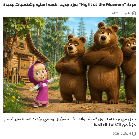
عودة “Night at the Museum” بجزء جديد.. قصة أصلية وشخصيات جديدة
10 يوليو، 2025
جدل في بريطانيا حول “ماشا والدب”.. مسؤول روسي يؤكد: المسلسل أصبح
جزءاً من الثقافة العالمية
6 يوليو، 2026