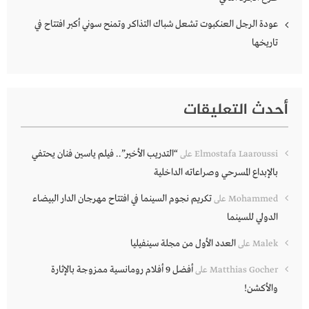
عودة الرجل العنكبوت تشعل شباك التذاكر وتمنح سوني أكبر افتتاح في
تاريخها
أحدث التعليقات
“التدريب الأخير”.. فيلم ياسين فنان يحتفي
Elmostafa Laaroussi
على
بالإبداع المسرحي وصراعاته الداخلية
تكريم نجوم السينما في افتتاح مهرجان الدار البيضاء
Mohammed
على
الدولي للسينما
العدد الأول من مجلة سينفيليا
Malek
على
أفضل 9 أفلام رومانسية ممزوجة بالإثارة
Matthias Gocher
على
والأكشن!