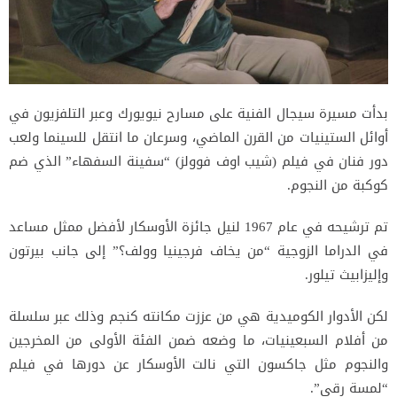
بدأت مسيرة سيجال الفنية على مسارح نيويورك وعبر التلفزيون في
أوائل الستينيات من القرن الماضي، وسرعان ما انتقل للسينما ولعب
دور فنان في فيلم (شيب اوف فوولز) “سفينة السفهاء” الذي ضم
كوكبة من النجوم.
تم ترشيحه في عام 1967 لنيل جائزة الأوسكار لأفضل ممثل مساعد
في الدراما الزوجية “من يخاف فرجينيا وولف؟” إلى جانب بيرتون
وإليزابيث تيلور.
لكن الأدوار الكوميدية هي من عززت مكانته كنجم وذلك عبر سلسلة
من أفلام السبعينيات، ما وضعه ضمن الفئة الأولى من المخرجين
والنجوم مثل جاكسون التي نالت الأوسكار عن دورها في فيلم
“لمسة رقي”.