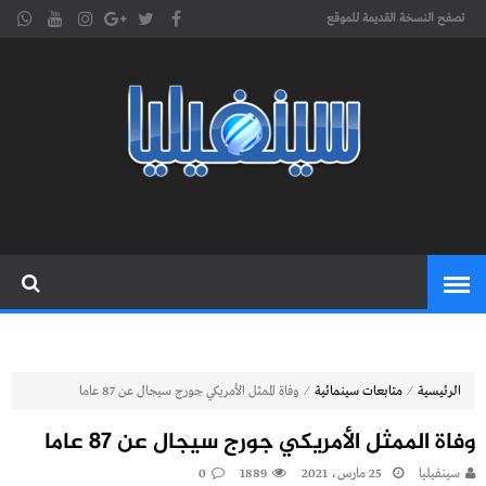
تصفح النسخة القديمة للموقع
موقع
cinephilia,سينفيليا مجلة سينمائية
إلكترونية تهتم بشؤون السينما
سينفيليا
المغربية والعربية والعالمية
⁄
⁄
الرئيسية
متابعات سينمائية
وفاة الممثل الأمريكي جورج سيجال عن 87 عاما
وفاة الممثل الأمريكي جورج سيجال عن 87 عاما
سينفيليا
25 مارس، 2021
1889
0