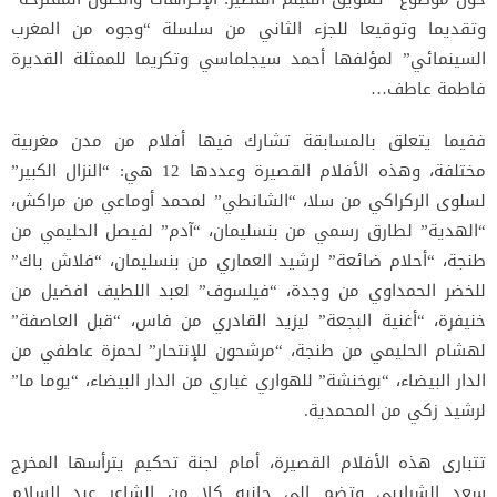
وتقديما وتوقيعا للجزء الثاني من سلسلة “وجوه من المغرب
السينمائي” لمؤلفها أحمد سيجلماسي وتكريما للممثلة القديرة
فاطمة عاطف…
ففيما يتعلق بالمسابقة تشارك فيها أفلام من مدن مغربية
مختلفة، وهذه الأفلام القصيرة وعددها 12 هي: “النزال الكبير”
لسلوى الركراكي من سلا، “الشانطي” لمحمد أوماعي من مراكش،
“الهدية” لطارق رسمي من بنسليمان، “آدم” لفيصل الحليمي من
طنجة، “أحلام ضائعة” لرشيد العماري من بنسليمان، “فلاش باك”
للخضر الحمداوي من وجدة، “فيلسوف” لعبد اللطيف افضيل من
خنيفرة، “أغنية البجعة” ليزيد القادري من فاس، “قبل العاصفة”
لهشام الحليمي من طنجة، “مرشحون للإنتحار” لحمزة عاطفي من
الدار البيضاء، “بوخنشة” للهواري غباري من الدار البيضاء، “يوما ما”
لرشيد زكي من المحمدية.
تتبارى هذه الأفلام القصيرة، أمام لجنة تحكيم يترأسها المخرج
سعد الشرايبي وتضم إلى جانبه كلا من الشاعر عبد السلام