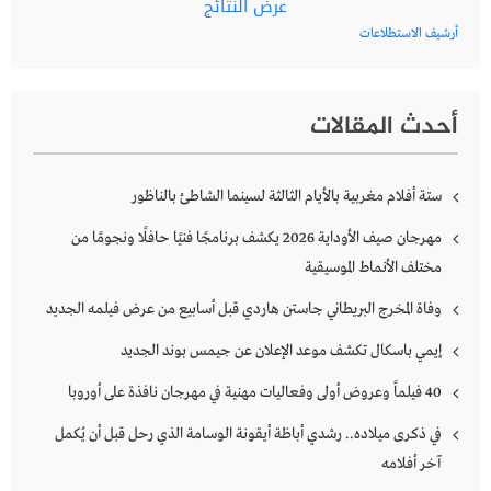
عرض النتائج
أرشيف الاستطلاعات
أحدث المقالات
ستة أفلام مغربية بالأيام الثالثة لسينما الشاطئ بالناظور
مهرجان صيف الأوداية 2026 يكشف برنامجًا فنيًا حافلًا ونجومًا من
مختلف الأنماط الموسيقية
وفاة المخرج البريطاني جاستن هاردي قبل أسابيع من عرض فيلمه الجديد
إيمي باسكال تكشف موعد الإعلان عن جيمس بوند الجديد
40 فيلماً وعروض أولى وفعاليات مهنية في مهرجان نافذة على أوروبا
في ذكرى ميلاده.. رشدي أباظة أيقونة الوسامة الذي رحل قبل أن يُكمل
آخر أفلامه