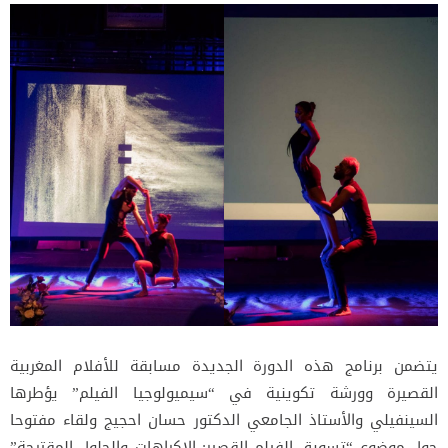
يتضمن برنامج هذه الدورة الجديدة مسابقة للأفلام المغربية
القصيرة وورشة تكوينية في “سيميولوجيا الفيلم” يؤطرها
السينفيلي والأستاذ الجامعي الدكتور حسان احجيج ولقاء مفتوحا
حول موضوع “تسويق الفيلم القصير: الإكراهات والحلول المقترحة”