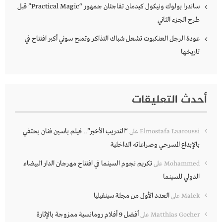
ساندرا بولوك ونيكول كيدمان تفاجئان جمهور “Practical Magic” قبل
طرح الجزء الثاني
عودة الرجل العنكبوت تشعل شباك التذاكر وتمنح سوني أكبر افتتاح في
تاريخها
أحدث التعليقات
“التدريب الأخير”.. فيلم ياسين فنان يحتفي
Elmostafa Laaroussi
على
بالإبداع المسرحي وصراعاته الداخلية
تكريم نجوم السينما في افتتاح مهرجان الدار البيضاء
Mohammed
على
الدولي للسينما
العدد الأول من مجلة سينفيليا
Malek
على
أفضل 9 أفلام رومانسية ممزوجة بالإثارة
Matthias Gocher
على