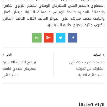
المساوي (المدير الفني للمهرجان الوطني للفيلم التربوي بفاس)
والممثلة القديرة فاتحة الوتيلي والممثلة الشابة جيهان كمال
والباحث محمد مجاهد، على الجوائز المالية الثلاث التالية: الجائزة
الكبرى، جائزة الإخراج، جائزة السيناريو.
تصفّح
المقالات
السابق
التالي
محمد ملص يتحدث في
برنامج الدورة العشرين
الشارقة عن تجربته
لمهرجان سيدي قاسم
السينمائية الغنية
السينمائي
اترك تعليقاً