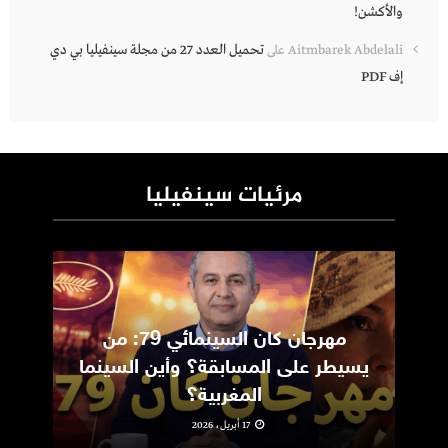
والأكشن!
تحميل العدد 27 من مجلة سينفيليا بي دي
Aitmbarek Abdelali
على
إف PDF
مرئيات سينفيليا
مهرجان كان السينمائي 79: من
ic
يسيطر على المسابقة؟ وأين السينما
m
المغربية؟
17 أبريل، 2026