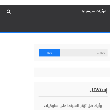
مرئيات سينفيليا
البحث
عن:
إستفتاء
برأيك هل تؤثر السينما على سلوكيات