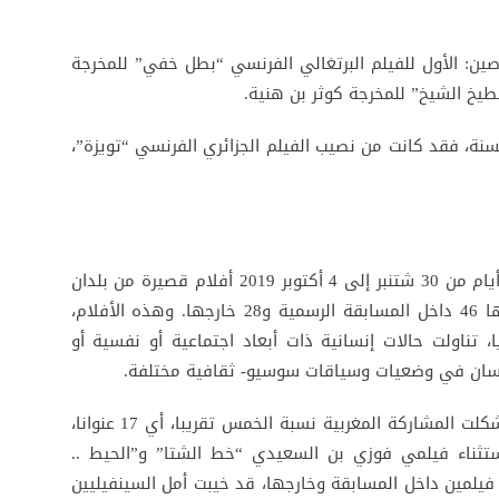
صين: الأول للفيلم البرتغالي الفرنسي “بطل خفي” للمخرجة
طيخ الشيخ” للمخرجة كوثر بن هنية.
سنة، فقد كانت من نصيب الفيلم الجزائري الفرنسي “تويزة”،
عرضت بقاعة سينما روكسي على امتداد خمسة أيام من 30 شتنبر إلى 4 أكتوبر 2019 أفلام قصيرة من بلدان
متوسطية متعددة بلغ عددها الإجمالي 74، منها 46 داخل المسابقة الرسمية و28 خارجها. وهذه الأفلام،
ا، تناولت حالات إنسانية ذات أبعاد اجتماعية أو نفسية أو
نسان في وضعيات وسياقات سوسيو- ثقافية مختلفة.
من بين هذه الأفلام القصيرة الأربعة وسبعون، شكلت المشاركة المغربية نسبة الخمس تقريبا، أي 17 عنوانا،
استثناء فيلمي فوزي بن السعيدي “خط الشتا” و”الحيط ..
 فيلمين داخل المسابقة وخارجها، قد خيبت أمل السينفيليين