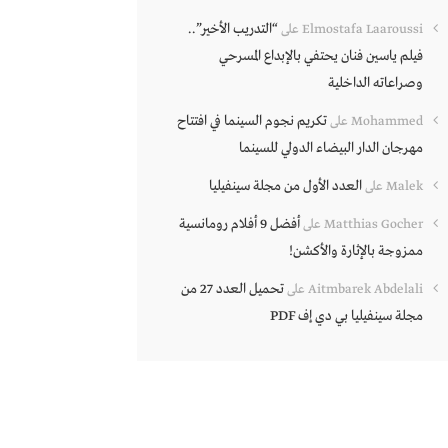
“التدريب الأخير”..
Elmostafa Laaroussi
على
فيلم ياسين فنان يحتفي بالإبداع المسرحي
وصراعاته الداخلية
تكريم نجوم السينما في افتتاح
Mohammed
على
مهرجان الدار البيضاء الدولي للسينما
العدد الأول من مجلة سينفيليا
Malek
على
أفضل 9 أفلام رومانسية
Matthias Gocher
على
ممزوجة بالإثارة والأكشن!
تحميل العدد 27 من
Aitmbarek Abdelali
على
مجلة سينفيليا بي دي إف PDF