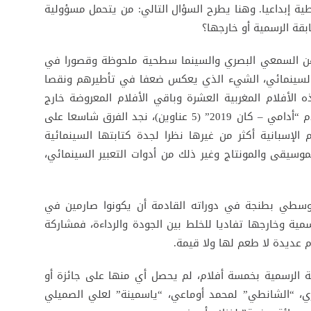
ة إبداعيا. وهنا يطرح السؤال التالي: من يتحمل مسؤولية
بقة الرسمية أو خارجها؟
هن السمعي البصري والسينما سطحية ملحوظة وقصورا في
ر السينمائي، الشيء الذي يعكس ضعفا في تأطيرهم ونقصا
ه الأفلام المغربية العشرة وباقي الأفلام المعروضة خارج
المسابقة، أي الأفلام الإسبانية (11 عنوانا) وأفلام “أدامي – كان 2019” (5 عناوين)، نجد الفرق شاسعا على
 الإسبانية أكثر من غيرها نظرا لجدة كتابتها السينمائية
سيقى والمونتاج وغير ذلك من أدوات التعبير السينمائي،
وسطي بطنجة في دوراته القادمة أن يكونوا صارمين في
سمية وخارجها تفاديا للخلط بين الجودة والرداءة، فمشاركة
 عديدة لا طعم لها ولا قيمة.
ة الرسمية بخمسة أفلام، لم يحصل أي منها على جائزة أو
دري، “الشانطي” لمحمد أوماعي، “ياسمينة” لعلي الصميلي