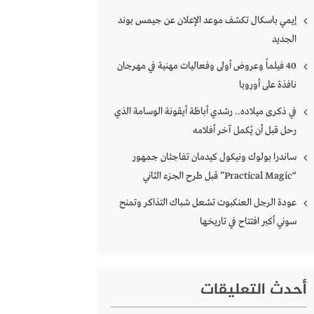
إيمي باسكال تكشف موعد الإعلان عن جيمس بوند
الجديد
40 فيلماً وعروض أولى وفعاليات مهنية في مهرجان
نافذة على أوروبا
في ذكرى ميلاده.. رشدي أباظة أيقونة الوسامة الذي
رحل قبل أن يُكمل آخر أفلامه
ساندرا بولوك ونيكول كيدمان تفاجئان جمهور
“Practical Magic” قبل طرح الجزء الثاني
عودة الرجل العنكبوت تشعل شباك التذاكر وتمنح
سوني أكبر افتتاح في تاريخها
أحدث التعليقات