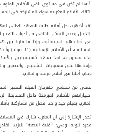
لأنها لم تكن في مستوى باقي الأفلام المتوسطي
انتقاء الأفلام المغربية سواء للمشاركة في المسا
لقد أظهرت جل أفلام طلبة المعهد العالي لم
التخييل وعدم التمكن الكافي من أدوات التعبي
في ثقافتهم السينمائية. وإذا ما قارنا بين هذ
عدة مستويات. لقد تمتعنا كسينفيليين بالأفلام
وإقناعها على مستويات التشخيص والتصوير والمو
وخاب أملنا في أفلام فرنسا والمغرب.
نتمنى من منظمي مهرجان الفيلم القصير المت
اختياراتهم للأفلام المبرمجة داخل المسابقة الر
المغرب بفيلم جيد واحد أفضل من مشاركته بأفلام
تجدر الإشارة إلى أن المغرب شارك في المسابق
مجرد تنويه، وهي: “أغنية البجعة” لليزيد القا