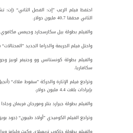
احتفظ فيلم الرعب ”إت: الفصل الثاني“ (إت: تشاب
الثاني محققا 40.7 مليون دولار.
والفيلم بطولة بيل سكارسجارد وجيمس مكافوي و
واحتل فيلم الجريمة والدراما الجديد ”المحتالات“ (هستلرز) ال
والفيلم بطولة كونستانس وو وجنيفر لوبيز وجول
سكافاريا.
وتراجع فيلم الإثارة والحركة ”سقوط ملاك“ (أنجيل 
بإيرادات بلغت 4.4 مليون دولار.
والفيلم بطولة جيرارد بتلر ومورجان فريمان وجاد
وتراجع الفيلم الكوميدي ”أولاد طيبون“ (جود بويز) من المرك
والفيلم بطولة جاكوب تريمبلاي وكيث وليامز وب