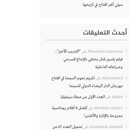
سوني أكبر افتتاح في تاريخها
أحدث التعليقات
“التدريب الأخير”..
Elmostafa Laaroussi
على
فيلم ياسين فنان يحتفي بالإبداع المسرحي
وصراعاته الداخلية
تكريم نجوم السينما في افتتاح
Mohammed
على
مهرجان الدار البيضاء الدولي للسينما
العدد الأول من مجلة سينفيليا
Malek
على
أفضل 9 أفلام رومانسية
Matthias Gocher
على
ممزوجة بالإثارة والأكشن!
تحميل العدد 27 من
Aitmbarek Abdelali
على