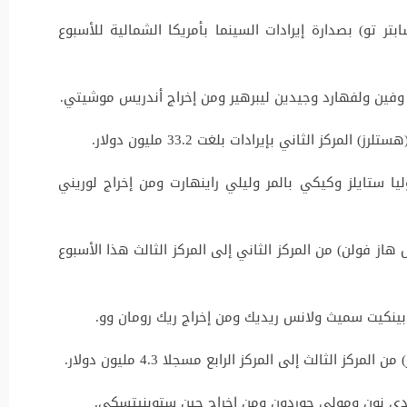
تر تو) بصدارة إيرادات السينما بأمريكا الشمالية للأسبوع
فين ولفهارد وجيدين ليبرهير ومن إخراج أندريس موشيتي.
مركز الثاني بإيرادات بلغت 33.2 مليون دولار.
يا ستايلز وكيكي بالمر وليلي راينهارت ومن إخراج لوريني
هاز فولن) من المركز الثاني إلى المركز الثالث هذا الأسبوع
ا بينكيت سميث ولانس ريديك ومن إخراج ريك رومان وو.
ز الثالث إلى المركز الرابع مسجلا 4.3 مليون دولار.
رادي نون ومولي جوردون ومن إخراج جين ستوبنيتسكي.