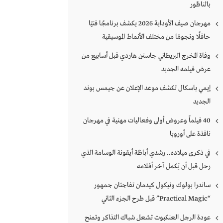
بالناظور
مهرجان صيف الأوداية 2026 يكشف برنامجًا فنيًا
حافلًا ونجومًا من مختلف الأنماط الموسيقية
وفاة المخرج البريطاني جاستن هاردي قبل أسابيع من
عرض فيلمه الجديد
إيمي باسكال تكشف موعد الإعلان عن جيمس بوند
الجديد
40 فيلماً وعروض أولى وفعاليات مهنية في مهرجان
نافذة على أوروبا
في ذكرى ميلاده.. رشدي أباظة أيقونة الوسامة الذي
رحل قبل أن يُكمل آخر أفلامه
ساندرا بولوك ونيكول كيدمان تفاجئان جمهور
“Practical Magic” قبل طرح الجزء الثاني
عودة الرجل العنكبوت تشعل شباك التذاكر وتمنح