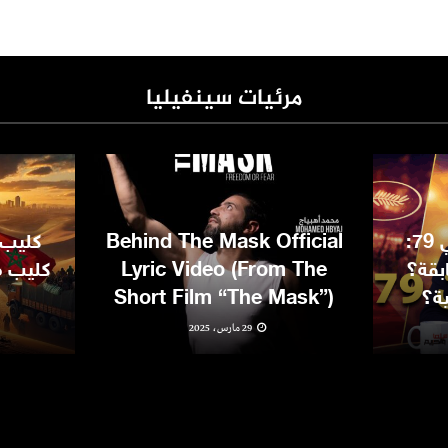
مرئيات سينفيليا
مهرجان كان السينمائي 79:
Behind The Mask Official
كليب 
بقة؟
Lyric Video (From The
كليب مغ
ية؟
Short Film “The Mask”)
29 مارس، 2025