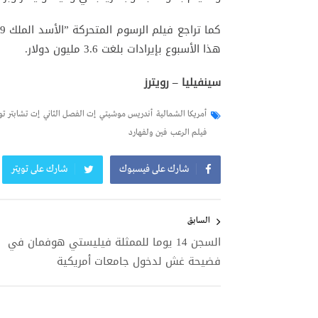
هذا الأسبوع بإيرادات بلغت 3.6 مليون دولار.
سينفيليا – رويترز
أمريكا الشمالية
أندريس موشيتي
إت الفصل الثاني
إت تشابتر تو
فيلم الرعب
فين ولفهارد
شارك على فيسبوك
شارك على تويتر
تصفّح
المقالات
السابق
السجن 14 يوما للممثلة فيليستي هوفمان في
فضيحة غش لدخول جامعات أمريكية