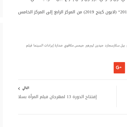
كما تراجع فيلم الرسوم المتحركة ”الأسد الملك 2019“ (لايون كينج 2019) من المركز الرابع إلى المركز الخامس
بيل سكارسجارد
جيدين ليبرهير
جيمس مكافوي
صدارة إيرادات السينما
فيلم
التالي
إفتتاح الدورة 13 لمهرجان فيلم المرأة بسلا