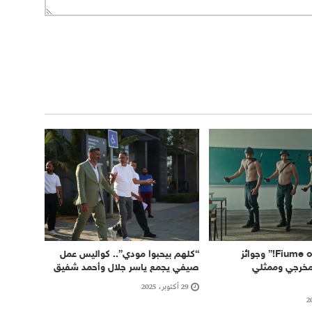
فوز “Fiume o morte!” وجوائز
“كلهم بيحبوا مودي”.. كواليس عمل
 مخرجي وممثلي
صيفي يجمع ياسر جلال وأحمد شفيق
29 أكتوبر، 2025