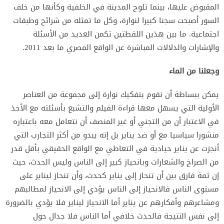
المقبوض عليها، بينما تلوح المدينة في الخلفية وكأنها من خلف
السور أصبحت سجنا كبيرا لنوارة، وكل ما تمثله من شرائح وطبقات
اجتماعية. ما بين هذين اللقطتين تكمن العديد من الأسئلة
والإشارات والدلالات المباشرة عن الواقع المصري ما بعد 2011.
وجعلنا من الماء
يمكن ببساطة أن نقوم بتفكيك نوارة إلى مجموعة من العناصر
الأولية التي يسهل معها قراءة الفيلم والتشبع بأسئلته مع الأخذ
في الاعتبار أن من التجني أو غير المنصف أن نتعامل معه باعتباره
منشورا سياسيا مع أو ضد يناير بل إنه يبدو من أكثر التجارب التي
أنجزت عن يناير حيادية في التعاطي مع الواقع الحقيقي بأقل قدر
من الصراخ والشعارات وبانحياز كبير إلى الناس وليس الحدث، حيث
إن ثمة فارق بين أن تنحاز إلى يناير كحدث، وأن تنحاز ليناير على
مستوى الناس فالانحياز إلى الناس يؤدي إلى الانحياز لمطالبهم
ومشاعرهم وأفكارهم عن يناير أما الانحياز ليناير فلا يؤدي بالضرورة
إلى نفس النتيجة فالحدث خلافي أما الناس فلا جدال حول