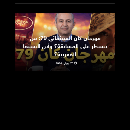
مهرجان كان السينمائي 79: من
ic
يسيطر على المسابقة؟ وأين السينما
m
المغربية؟
17 أبريل، 2026