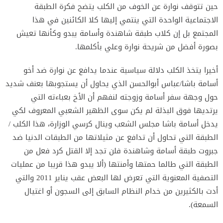
حين تتوقف نوارة عن الخوف من الكلب يتضح فكرة الطبقة
الاجتماعية الواحدة التي ينتمي إليها كلا الكائنين في هذا
المجتمع بل إن كلاب طبقة شاهندة وأسامة يبدو وكأنها تعيش
بصورة أفضل من شريحة نوارة وعلي بأكلمها.
أخيرا يتخذ الكلب دلالة سياسية عندما يدافع عن نوارة ضد أخو
أسامة باشا/عباس أبوالحسن الذي يحاول أن يستجوبها بعنف شديد
حول وجهة سفر أسامة وزوجته لنفهم أن الأخ بعباءته التي
يرتديها فوق البذلة لم يكن سوى الظهير الشعبي المعروف لكي
يدخل أسامة باشا مجلس الشعب وينال كرسي الوزارة، هذا الكلب /
الطبقة التي تحاول أن تدافع عن مثيلاتها من الطبقات الدنيا ضد
جبروت طبقة أسامة وشاهندة فلن تجد إلا القتل كرد فعل من
الطبقة التي طالما حمتها وأمنتها (ألا يبدو هذا قريبا من عمليات
التصفية المعنوية التي تعرض لها البعض عقب يناير 2011 والتي
أدت بالكثيرين من خدام النظام السابق إلى السجون أو اغتيال
السمعة).