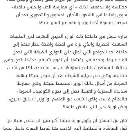
مختلسة ولا يدفعها لذلك – أي ممارسة الحب والجنس بالفيلا-
سوى رغبتها في الشعور بالأمان المعنوي والشعوري بعد أن
تعرضت لقسوة أخو الوزير وعنفه غير المبرر عليها.
نوارة تحمل في داخلها ذلك الوازع الديني المعرف لدى الطبقات
الشعبية المصرية والذي نراه في لقطة واضحة تنظر فيها إلى
مئذنة أحد الجوامع التي تطل على الحواري الضيقة التي تحمل
الماء عبرها. ونجده في رغبتها بأن تقوم بتسفير جدتها للحج، وفي
دعائها المستغيث بالله وتساؤلها عن سر ما يحدث لها من نكبات
متتالية، وهي في سيارة الشرطة بعد أن قبض عليها بتهمة
السرقة من أموال عائلة الوزير المتحفظ عليها، وهي مفارقة
شديدة السخرية والعبثية تصل إلى تخوم الكوميديا السوداء
فالنظام فاسد، ولكن الشعب هو المتهم! والوزير السابق يسرق،
ولكن نوارة هي التي يقبض عليها!
كان من الممكن أن يكون نوارة فيلما أكثر تميزا لو تخلص قليلا من
ثقل المباشرة والخطابية التي اذدحم بها شريط الصوت خاصة، بينما