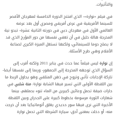
والتأثيرات.
في فيلم «نوارة»- الذي افتتح الدورة الخامسة لمهرجان الأقصر
للسينما الأفريقية في عرض أفريقي ومصري أول بعد عرضه
العالمي الأول في مهرجان دبي في دورته الثانية عشرة- تبدو نية
المخرجة هالة خليل في أن تعفي نفسها من دور المؤرخ الذي قد
لا يصلح دوما للسينمائي، ولكنها تستغل الميزة الكبرى لصناعة
الأفلام وهي طرح الأسئلة.
إن
نوارة
ليس فيلماً عما حدث في يناير 2011 ولكنه أقرب إلى
السؤال الذي توجهه المخرجة إلى الجمهور- وربما إلى نفسها أيضا-
تاركة الإجابات تأتي وتروح في ذهن المتلقي وهو يحاول الربط ما
بين اللقطة الأولى التي تسير فيها الشابة نوارة/
منة شلبي
في
حارات ضيقة تحمل وعائين كبيرين من الماء تنوء بحملهم، بينما
شعارات الثورة مرسومة بخطوط كبيرة على الجدران وبين اللقطة
الأخيرة التي نرى فيها سور حديدي يغلق أتوماتيكيا بعد أن خرجت
منه- أو دخلت بمعنى أدق- سيارة الشرطة التي تحمل نوارة