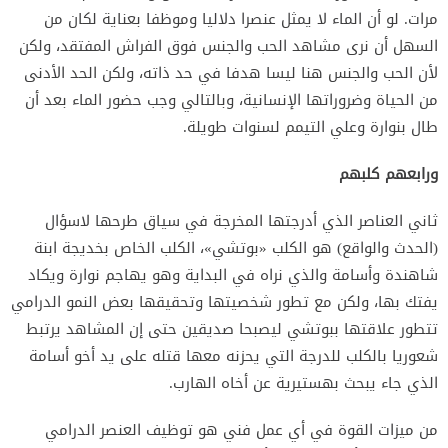
مرات. لو أن الماء لا يمثل عنصرا دلاليا وموظفا بعناية لكان من
السهل أن نرى مشاهد الحب والجنس فوق الفراش المفتقد، ولكن
لأن الحب والجنس هنا ليسا هدفا في حد ذاته، ولكن الحد الأدنى
من الحياة وضروراتها الإنسانية، وبالتالي وجب حضور الماء بعد أن
طال بنوارة وعلي التيمم لسنوات طويلة.
ورابعهم كلبهم
ثاني العناصر الذي أدرجتها المخرجة في سياق طرحها لاسؤال
(الحدث والواقع) هو الكلب «بوتشي»، الكلب الخاص بخديجة ابنة
شاهندة وأسامة والذي نراه في البداية وهو يهاجم نوارة ويكاد
يفتك بها، ولكن مع تطور شخصيتها وتحقيقها بعض النمو الدرامي
تتطور علاقتها ببوتشي ليصبحا صديقين حتى إن المشاهد يرتبط
شعوريا بالكلب للدرجة التي يحزنه معها قتله على يد أخو أسامة
الذي جاء يبحث بهستيرية عن أخاه الهارب.
من ميزات القوة في أي عمل فني هو توظيف العنصر الدرامي