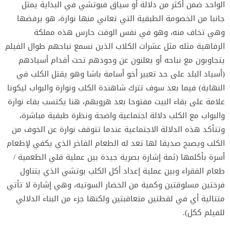
الواحد ضمن أكثر من دلالة أو سياق فبوتشي في البداية يمثل
جانبا من الخصومة الطبقية التي تعاني منها نوارة، هو يرفضها
وهي تخاف منه، وهو في نفس الوقت حارس هذه مملكة
الرفاهية مثله مثل عشرات الكلاب الذين نسمع نباحهم طوال الفيلم
يتجاوبون مع نباحه أو يعلنون عن وجودهم تحت أقدام أسيادهم
(أسياد البلد على حد تعبير أخو أسامة باشا وهو يقتل الكلب في
النهاية) فيما بعد سوف تترك شاهندة الكلب ونوارة والبواب ليكونا
علامة على بقاء البيت مفتوحا بعد هروبهم، هنا يكتسب بقاء نوارة
والبواب مع الكلب دلالة اجتماعية واضحة ونظرة طبقية مباشرة،
وتتأكد هذه الدلالة الاجتماعية عندما تتوقف نوارة عن الخوف من
الكلب ويصبح صديقا لها تعد له الطعام الفاخر الذي يكفي لإطعام
أسرة بأكلمها (ثمة إشارة بصرية جيدة بين عملية قلي الطعمية /
طعام الفقراء وبين عملية إعداد أكل الكلب بوتشي الذي يتناول
فرختين مسلوقتين وكمية من الخضار السوتيه، وهي إشارة لا تأتي
متتالية أي في لقطتين متعاقبتين ولكنها جزء من البناء الدلالي
للفيلم ككل).