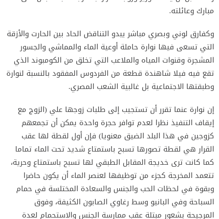
مبارك وعائلته.
وكفارق لوني وبصري مباشر يبدو التناقض الحاد بين الحارت والأزقة
التي تسعى فيها نوارة حاملة أوعية الماء والمماشي والجسور
المشجرة وقنوات المياه والملاعب التي تخلق من الكومبوند الذي
تقع فيه فيلا شاهندة قطعة من الفردوس المفقود بالنسبة لنوارة
وطبقتها الاجتماعية بل غالبية الشعب المصري.
إن نوارة عنما تقرر أن تستجيب إلى طلبات زوجها علي (الزوج مع
إيقاف التنفيذ نظرا لعدم توافر حجرة واحدة يمكن أن تجمعهم
كزوجين في هذا البلد الضيق معنويا) فإن أول لقطة لها عقب
القرار هي لقطة تصورها تسبح باستمتاع شديد تحت الماء تماما
كما كانت ترى خديجة المقابل الطبقي لها تسبح باستمتاع وحرية،
تتعمد المخرجة كجزء من توظيفها لعنصر الماء أن يكون حاضرا
وبقوة في لحظات الحب والجنس والسعادة المختلسة في حمام
السباحة وفي البانيو وسط رغاوي الصابون الكثيفة، وفوق
المرجيحة بشعور مبتلة عقب ممارسة الجنس والاستحمام لعدة