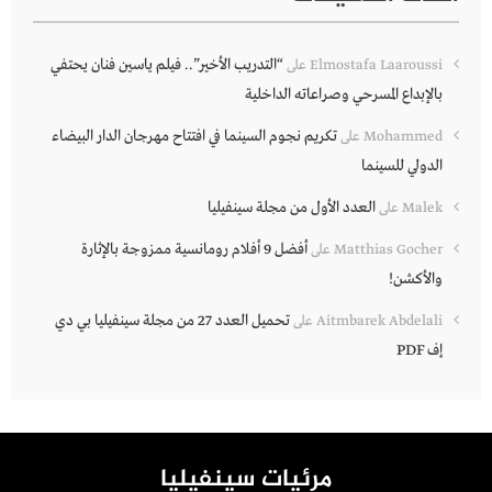
“التدريب الأخير”.. فيلم ياسين فنان يحتفي
Elmostafa Laaroussi
على
بالإبداع المسرحي وصراعاته الداخلية
تكريم نجوم السينما في افتتاح مهرجان الدار البيضاء
Mohammed
على
الدولي للسينما
العدد الأول من مجلة سينفيليا
Malek
على
أفضل 9 أفلام رومانسية ممزوجة بالإثارة
Matthias Gocher
على
والأكشن!
تحميل العدد 27 من مجلة سينفيليا بي دي
Aitmbarek Abdelali
على
إف PDF
مرئيات سينفيليا