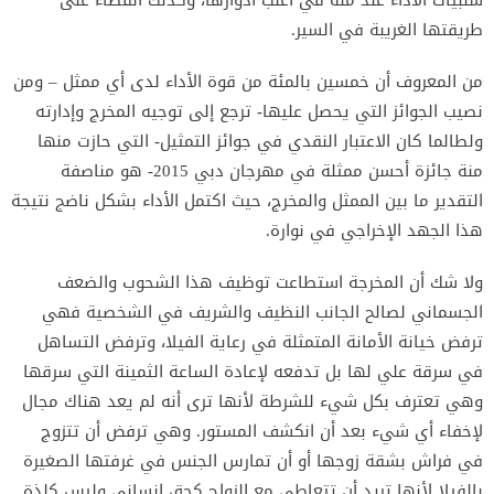
طريقتها الغريبة في السير.
من المعروف أن خمسين بالمئة من قوة الأداء لدى أي ممثل – ومن
نصيب الجوائز التي يحصل عليها- ترجع إلى توجيه المخرج وإدارته
ولطالما كان الاعتبار النقدي في جوائز التمثيل- التي حازت منها
منة جائزة أحسن ممثلة في مهرجان دبي 2015- هو مناصفة
التقدير ما بين الممثل والمخرج، حيث اكتمل الأداء بشكل ناضج نتيجة
هذا الجهد الإخراجي في نوارة.
ولا شك أن المخرجة استطاعت توظيف هذا الشحوب والضعف
الجسماني لصالح الجانب النظيف والشريف في الشخصية فهي
ترفض خيانة الأمانة المتمثلة في رعاية الفيلا، وترفض التساهل
في سرقة علي لها بل تدفعه لإعادة الساعة الثمينة التي سرقها
وهي تعترف بكل شيء للشرطة لأنها ترى أنه لم يعد هناك مجال
لإخفاء أي شيء بعد أن انكشف المستور. وهي ترفض أن تتزوج
في فراش بشقة زوجها أو أن تمارس الجنس في غرفتها الصغيرة
بالفيلا لأنها تريد أن تتعاطى مع الزواج كحق إنساني وليس كلذة