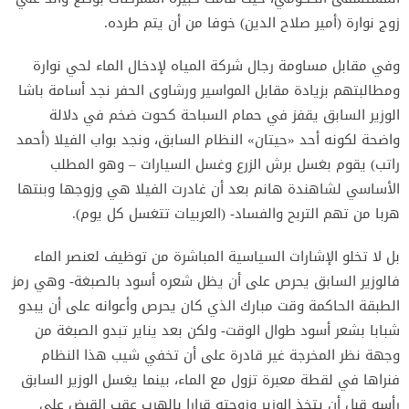
زوج نوارة (أمير صلاح الدين) خوفا من أن يتم طرده.
وفي مقابل مساومة رجال شركة المياه لإدخال الماء لحي نوارة
ومطالبتهم بزيادة مقابل المواسير ورشاوى الحفر نجد أسامة باشا
الوزير السابق يقفز في حمام السباحة كحوت ضخم في دلالة
واضحة لكونه أحد «حيتان» النظام السابق، ونجد بواب الفيلا (أحمد
راتب) يقوم بغسل برش الزرع وغسل السيارات – وهو المطلب
الأساسي لشاهندة هانم بعد أن غادرت الفيلا هي وزوجها وبنتها
هربا من تهم التربح والفساد- (العربيات تتغسل كل يوم).
بل لا تخلو الإشارات السياسية المباشرة من توظيف لعنصر الماء
فالوزير السابق يحرص على أن يظل شعره أسود بالصبغة- وهي رمز
الطبقة الحاكمة وقت مبارك الذي كان يحرص وأعوانه على أن يبدو
شبابا بشعر أسود طوال الوقت- ولكن بعد يناير تبدو الصبغة من
وجهة نظر المخرجة غير قادرة على أن تخفي شيب هذا النظام
فنراها في لقطة معبرة تزول مع الماء، بينما يغسل الوزير السابق
رأسه قبل أن يتخذ الوزير وزوجته قرارا بالهرب عقب القبض على