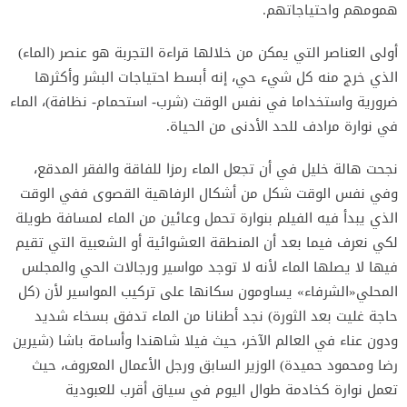
همومهم واحتياجاتهم.
أولى العناصر التي يمكن من خلالها قراءة التجربة هو عنصر (الماء)
الذي خرج منه كل شيء حي، إنه أبسط احتياجات البشر وأكثرها
ضرورية واستخداما في نفس الوقت (شرب- استحمام- نظافة)، الماء
في نوارة مرادف للحد الأدنى من الحياة.
نجحت هالة خليل في أن تجعل الماء رمزا للفاقة والفقر المدقع،
وفي نفس الوقت شكل من أشكال الرفاهية القصوى ففي الوقت
الذي يبدأ فيه الفيلم بنوارة تحمل وعائين من الماء لمسافة طويلة
لكي نعرف فيما بعد أن المنطقة العشوائية أو الشعبية التي تقيم
فيها لا يصلها الماء لأنه لا توجد مواسير ورجالات الحي والمجلس
المحلي«الشرفاء» يساومون سكانها على تركيب المواسير لأن (كل
حاجة غليت بعد الثورة) نجد أطنانا من الماء تدفق بسخاء شديد
ودون عناء في العالم الآخر، حيث فيلا شاهندا وأسامة باشا (شيرين
رضا ومحمود حميدة) الوزير السابق ورجل الأعمال المعروف، حيث
تعمل نوارة كخادمة طوال اليوم في سياق أقرب للعبودية