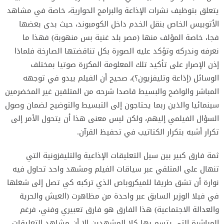
يتعلق بتوظيف نشرات الإذاعة والبرامج الحوارية، خاصة في مشاهد
الأتوبيس الخاص بنقل الخدم داخل الكومبوند، حيث بدى بعضها
فجا، خاصة المؤلف منها (مصر بلد غنية بس منهوبة) فهذا ما
نعرفه وندركه وتؤكد عليه الصورة بكل تناقضتها الصارخة فلماذا
إذن الإصرار على تأكيد تلك المعلومة المكررة صوتيا بمختلف
الوسائل (إذاعة وتليفزيون؟)، صحيح أن الفيلم يبدو في توجهه
المباشر والواضح والبسيط قاصدا شرحه من المتلقين غير المخضرمين
سينمائيا والذين ربما يحتاجون إلى التبسيط والتوضيح لضمان وصول
السؤال الفيلمي إليهم، ولكن ليس معنى هذا أن يتحول الأمر إلى
تكرار أشبه بتكرار الكتاتيب في تحفيظ القرآن.
ثمة فارق كبير بين سيل التعليقات الإذاعية والتليفزونية التي
تنهال على المتلقي عبر سياقات الفيلم ومشهد واحد تحاول فيه
نوارة أن تشق طريقا للميكروباص الذي تركبه كي تصل إلى شغلها
في فيلا الوزير السابق عبر واحدة من مظاهرت (العيش والحرية
والعدالة الاجتماعية) هذا الفارق هو فارق تعبيري وفني، فرغم
المباشرة التي يتسم بها كلا المشهدين إلا أن مشاهد التعليقات