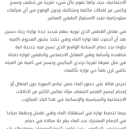
الاجتماعية، حيث نراها تقوم بكل شيء تقريبا من تنظيف ومسح
وكنس عبر لقطات مكثفة ومتتالية، ودون الوقوع في أي منزلقات
ميلودرامية تفيد الاستفزاز الطبقي المباشر.
في مقابل العطش الذي ترويه بنهم شديد جدة نوارة/ رجاء حسين
بعد أن أحضرت لها نوارة الماء وهي تتلذذ بشبق المحروم (الميه
حلوة) نجد حمام السباحة الواسع الذي تسبح فيه خديجة ابنة
شاهندة وأسامة وهي المقابل الاجتماعي والطبقي لنوارة (فتاة
في مثل عمرها تقريبا ترتدي البيكيني وتسبح في كمية من المياه
تكفي لري ظمأ حي نوارة بأكلمه).
تحرص هالة على حضور الماء ضمن عناصر الصورة دون افتعال أو
إقحام ليصبح العنصر الشفاف مرآة تعكس الكثير من الدلالات
الاجتماعية والسياسية والإنسانية في هذا البلد المنكوب.
بينما تتحفظ نوارة في استهلاك الماء وهي تغسل وجهها صباحا
في الحمام المشترك نجد الماء يهر بلا مبالاة في حمام
المستشفى الحكومي، حيث قامت كبيرة الممرضات بوضع والد علي