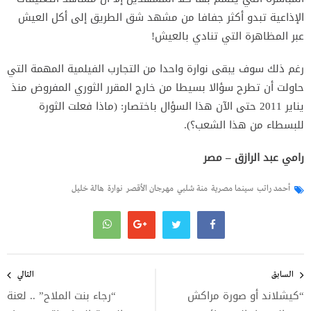
الإذاعية تبدو أكثر جفافا من مشهد شق الطريق إلى أكل العيش
عبر المظاهرة التي تنادي بالعيش!
رغم ذلك سوف يبقى نوارة واحدا من التجارب الفيلمية المهمة التي
حاولت أن تطرح سؤالا بسيطا من خارج المقرر الثوري المفروض منذ
يناير 2011 حتى الآن هذا السؤال باختصار: (ماذا فعلت الثورة
للبسطاء من هذا الشعب؟).
رامي عبد الرازق – مصر
أحمد راتب
سينما مصرية
منة شلبي
مهرجان الأقصر
نوارة
هالة خليل
تصفّح
المقالات
السابق
التالي
“كيشلاند أو صورة مراكش
“رجاء بنت الملاح” .. لعنة