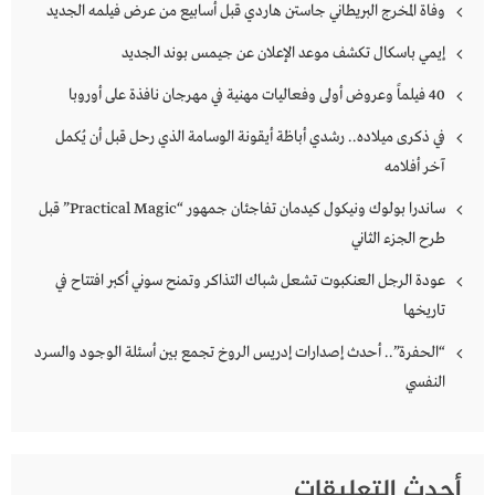
وفاة المخرج البريطاني جاستن هاردي قبل أسابيع من عرض فيلمه الجديد
إيمي باسكال تكشف موعد الإعلان عن جيمس بوند الجديد
40 فيلماً وعروض أولى وفعاليات مهنية في مهرجان نافذة على أوروبا
في ذكرى ميلاده.. رشدي أباظة أيقونة الوسامة الذي رحل قبل أن يُكمل
آخر أفلامه
ساندرا بولوك ونيكول كيدمان تفاجئان جمهور “Practical Magic” قبل
طرح الجزء الثاني
عودة الرجل العنكبوت تشعل شباك التذاكر وتمنح سوني أكبر افتتاح في
تاريخها
“الحفرة”.. أحدث إصدارات إدريس الروخ تجمع بين أسئلة الوجود والسرد
النفسي
أحدث التعليقات