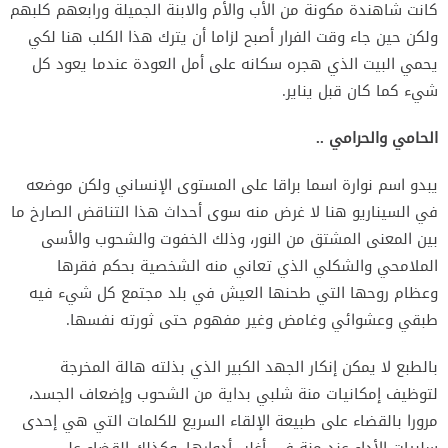
كانت شاهندة مكونة من الأب والأم والابنة الجميلة ورابعهم كلبهم
ولكن حين جاء وقت الفرار أصبح لزاما أن يترك هذا الكلب هنا لكي
يحمي البيت الذي هجره سكانه على أمل العودة عندما يعود كل
شيء كما كان قبل يناير.
الحامي والحرامي
..
يبدو اسم نوارة اسما براقا على المستوى الإنساني ولكن موضعه
في السيناريو هنا لا غرض منه سوى أحداث هذا التناقض الصارخ ما
بين المعنى المشتق من النور، وذلك الخفوت والشحوب والأسى
الملامحي والشكلي الذي تعاني منه الشخصية بحكم فقرها
وعظام روحها التي طحنها العيش في بلد مجتمع كل شيء فيه
طبقي وعشوائي وغامض وغير مفهوم حتى ثورته نفسها.
بالطبع لا يمكن إنكار الجهد الكبير الذي بذلته هالة المخرجة
لتوظيف إمكانيات منة شلبي بداية من الشحوب وإضعاف الجسد،
مرورا بالقضاء على طبيعة الإلقاء السريع للكلمات التي هي إحدى
سلبيات الأداء عند منة في أغلب أدوارها، وكذلك القضاء على