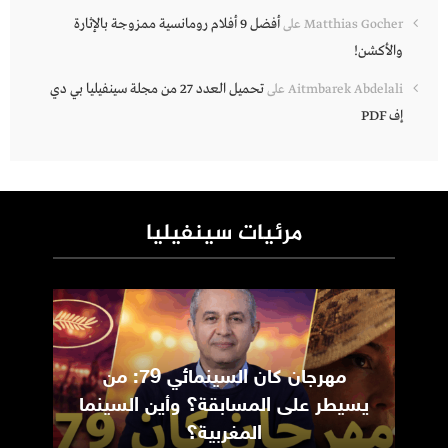
أفضل 9 أفلام رومانسية ممزوجة بالإثارة
Matthias Gocher
على
والأكشن!
تحميل العدد 27 من مجلة سينفيليا بي دي
Aitmbarek Abdelali
على
إف PDF
مرئيات سينفيليا
مهرجان كان السينمائي 79: من
ic
يسيطر على المسابقة؟ وأين السينما
m
المغربية؟