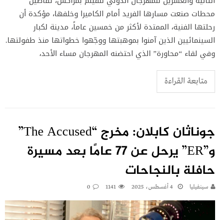
الثانية والعشرين للمهرجان الدولي للفيلم بمراكش، تفاصيل
محطات صنعت مسارها الفريد أمام الكاميرا وخلفها، مؤكدة أن
رحلتها الفنية، الممتدة لأكثر من خمسين عاماً، مدينة لكبار
السينمائيين الذين آمنوا بموهبتها ووجّهوا خطواتها منذ طفولتها.
وفي لقاء “محاورة” الذي احتضنه المهرجان مساء الأحد،
متابعة القراءة
جوناثان كابلان: مخرج “The Accused”
و”ER” يرحل عن 77 عامًا بعد مسيرة
حافلة بالنجاحات
سينفيليا
4 أغسطس، 2025
1141
0