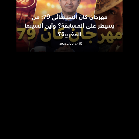
مهرجان كان السينمائي 79: من
ic
يسيطر على المسابقة؟ وأين السينما
m
المغربية؟
17 أبريل، 2026