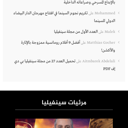
بالإبداع المسرحي وصراعاته الداخلية
تكريم نجوم السينما في افتتاح مهرجان الدار البيضاء
Mohammed
على
الدولي للسينما
العدد الأول من مجلة سينفيليا
Malek
على
أفضل 9 أفلام رومانسية ممزوجة بالإثارة
Matthias Gocher
على
والأكشن!
تحميل العدد 27 من مجلة سينفيليا بي دي
Aitmbarek Abdelali
على
إف PDF
مرئيات سينفيليا