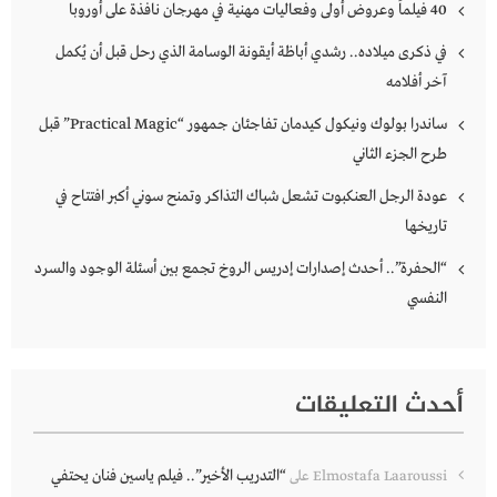
40 فيلماً وعروض أولى وفعاليات مهنية في مهرجان نافذة على أوروبا
في ذكرى ميلاده.. رشدي أباظة أيقونة الوسامة الذي رحل قبل أن يُكمل
آخر أفلامه
ساندرا بولوك ونيكول كيدمان تفاجئان جمهور “Practical Magic” قبل
طرح الجزء الثاني
عودة الرجل العنكبوت تشعل شباك التذاكر وتمنح سوني أكبر افتتاح في
تاريخها
“الحفرة”.. أحدث إصدارات إدريس الروخ تجمع بين أسئلة الوجود والسرد
النفسي
أحدث التعليقات
“التدريب الأخير”.. فيلم ياسين فنان يحتفي
Elmostafa Laaroussi
على