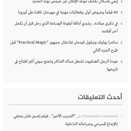
إيمي باسكال تكشف موعد الإعلان عن جيمس بوند الجديد
40 فيلماً وعروض أولى وفعاليات مهنية في مهرجان نافذة على أوروبا
في ذكرى ميلاده.. رشدي أباظة أيقونة الوسامة الذي رحل قبل أن يُكمل
آخر أفلامه
ساندرا بولوك ونيكول كيدمان تفاجئان جمهور “Practical Magic” قبل
طرح الجزء الثاني
عودة الرجل العنكبوت تشعل شباك التذاكر وتمنح سوني أكبر افتتاح في
تاريخها
أحدث التعليقات
“التدريب الأخير”.. فيلم ياسين فنان يحتفي
Elmostafa Laaroussi
على
بالإبداع المسرحي وصراعاته الداخلية