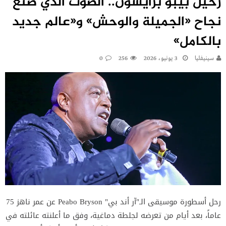
رحيل بيبو برايسون.. الصوت الذي صنع
نجاح «الجميلة والوحش» و«عالم جديد
بالكامل»
سينيفليا
3 يونيو، 2026
256
0
رحل أسطورة موسيقى الـ"آر أند بي" Peabo Bryson عن عمر ناهز 75
عاماً، بعد أيام من تعرضه لجلطة دماغية، وفق ما أعلنته عائلته في