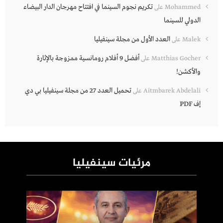
تكريم نجوم السينما في افتتاح مهرجان الدار البيضاء
Mohammed
على
الدولي للسينما
العدد الأول من مجلة سينفيليا
Malek
على
أفضل 9 أفلام رومانسية ممزوجة بالإثارة
Matthias Gocher
على
والأكشن!
تحميل العدد 27 من مجلة سينفيليا بي دي
Aitmbarek Abdelali
على
إف PDF
مرئيات سينفيليا