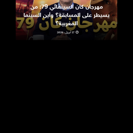
مهرجان كان السينمائي 79: من
ic
يسيطر على المسابقة؟ وأين السينما
m
المغربية؟
17 أبريل، 2026