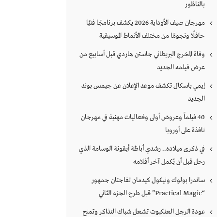
بالناظور
مهرجان صيف الأوداية 2026 يكشف برنامجًا فنيًا
حافلًا ونجومًا من مختلف الأنماط الموسيقية
وفاة المخرج البريطاني جاستن هاردي قبل أسابيع من
عرض فيلمه الجديد
إيمي باسكال تكشف موعد الإعلان عن جيمس بوند
الجديد
40 فيلماً وعروض أولى وفعاليات مهنية في مهرجان
نافذة على أوروبا
في ذكرى ميلاده.. رشدي أباظة أيقونة الوسامة الذي
رحل قبل أن يُكمل آخر أفلامه
ساندرا بولوك ونيكول كيدمان تفاجئان جمهور
“Practical Magic” قبل طرح الجزء الثاني
عودة الرجل العنكبوت تشعل شباك التذاكر وتمنح