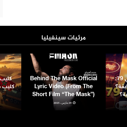
مرئيات سينفيليا
مهرجان كان السينمائي 79:
Behind The Mask Official
كليب 
بقة؟
Lyric Video (From The
كليب مغ
ية؟
Short Film “The Mask”)
29 مارس، 2025