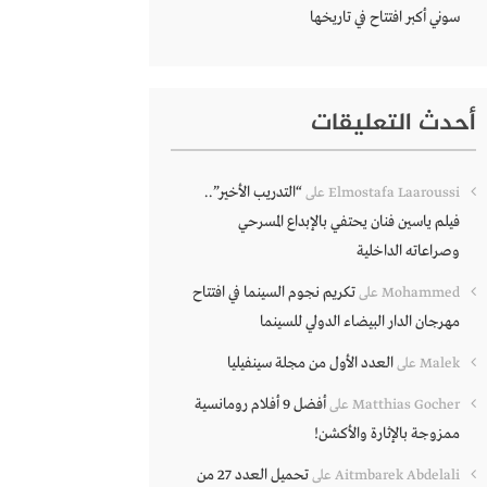
سوني أكبر افتتاح في تاريخها
أحدث التعليقات
“التدريب الأخير”..
Elmostafa Laaroussi
على
فيلم ياسين فنان يحتفي بالإبداع المسرحي
وصراعاته الداخلية
تكريم نجوم السينما في افتتاح
Mohammed
على
مهرجان الدار البيضاء الدولي للسينما
العدد الأول من مجلة سينفيليا
Malek
على
أفضل 9 أفلام رومانسية
Matthias Gocher
على
ممزوجة بالإثارة والأكشن!
تحميل العدد 27 من
Aitmbarek Abdelali
على