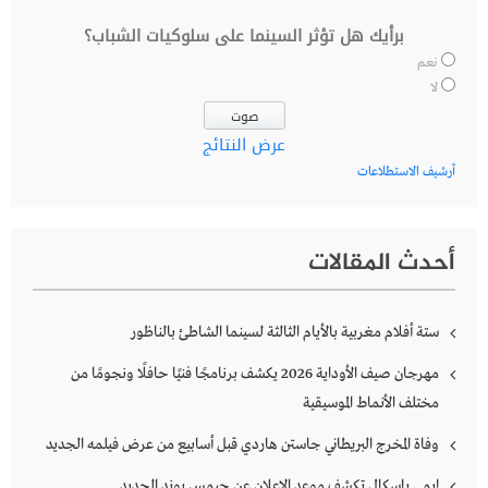
برأيك هل تؤثر السينما على سلوكيات الشباب؟
نعم
لا
عرض النتائج
أرشيف الاستطلاعات
أحدث المقالات
ستة أفلام مغربية بالأيام الثالثة لسينما الشاطئ بالناظور
مهرجان صيف الأوداية 2026 يكشف برنامجًا فنيًا حافلًا ونجومًا من
مختلف الأنماط الموسيقية
وفاة المخرج البريطاني جاستن هاردي قبل أسابيع من عرض فيلمه الجديد
إيمي باسكال تكشف موعد الإعلان عن جيمس بوند الجديد