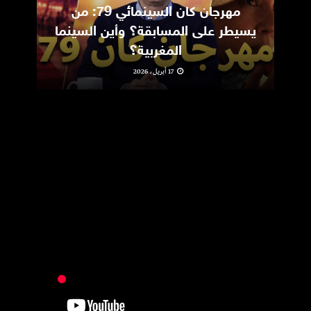
مهرجان كان السينمائي 79: من
ic
يسيطر على المسابقة؟ وأين السينما
m
المغربية؟
17 أبريل، 2026