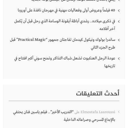
40 فيلماً وعروض أولى وفعاليات مهنية في مهرجان نافذة على أوروبا
في ذكرى ميلاده.. رشدي أباظة أيقونة الوسامة الذي رحل قبل أن يُكمل
آخر أفلامه
ساندرا بولوك ونيكول كيدمان تفاجئان جمهور “Practical Magic” قبل
طرح الجزء الثاني
عودة الرجل العنكبوت تشعل شباك التذاكر وتمنح سوني أكبر افتتاح في
تاريخها
أحدث التعليقات
“التدريب الأخير”.. فيلم ياسين فنان يحتفي
Elmostafa Laaroussi
على
بالإبداع المسرحي وصراعاته الداخلية