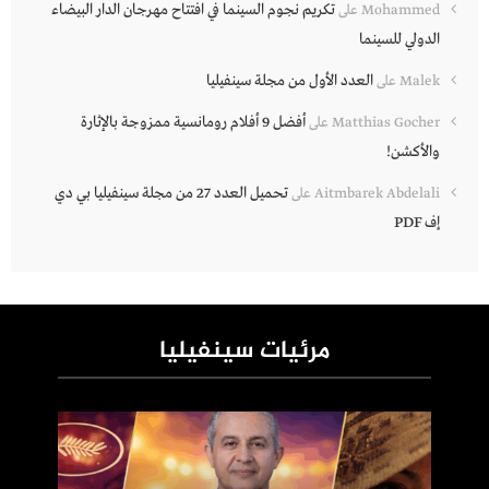
تكريم نجوم السينما في افتتاح مهرجان الدار البيضاء
Mohammed
على
الدولي للسينما
العدد الأول من مجلة سينفيليا
Malek
على
أفضل 9 أفلام رومانسية ممزوجة بالإثارة
Matthias Gocher
على
والأكشن!
تحميل العدد 27 من مجلة سينفيليا بي دي
Aitmbarek Abdelali
على
إف PDF
مرئيات سينفيليا