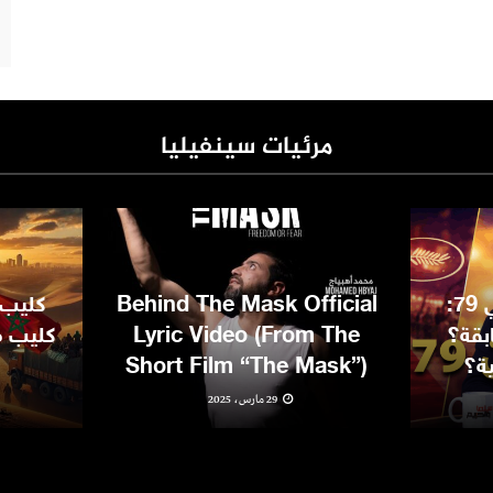
مرئيات سينفيليا
مهرجان كان السينمائي 79:
Behind The Mask Official
كليب 
بقة؟
Lyric Video (From The
كليب مغ
ية؟
Short Film “The Mask”)
29 مارس، 2025