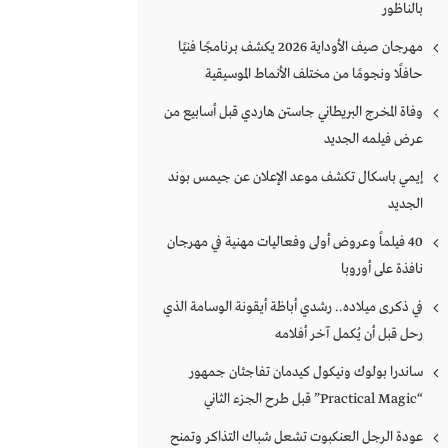
بالناظور
مهرجان صيف الأوداية 2026 يكشف برنامجًا فنيًا
حافلًا ونجومًا من مختلف الأنماط الموسيقية
وفاة المخرج البريطاني جاستن هاردي قبل أسابيع من
عرض فيلمه الجديد
إيمي باسكال تكشف موعد الإعلان عن جيمس بوند
الجديد
40 فيلماً وعروض أولى وفعاليات مهنية في مهرجان
نافذة على أوروبا
في ذكرى ميلاده.. رشدي أباظة أيقونة الوسامة الذي
رحل قبل أن يُكمل آخر أفلامه
ساندرا بولوك ونيكول كيدمان تفاجئان جمهور
“Practical Magic” قبل طرح الجزء الثاني
عودة الرجل العنكبوت تشعل شباك التذاكر وتمنح