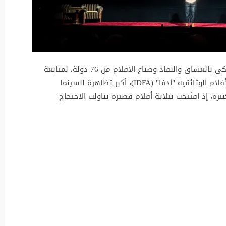
في ليلة باردة بأمستردام، امتلأ مسرح كاريه الملكي بالعشاق والنقاد وصناع الأفلام من 76 دولة، لمتابعة
افتتاح الدورة الـ38 لمهرجان أمستردام الدولي للأفلام الوثائقية "إدفا" (IDFA)، أكبر تظاهرة للسينما
رة، إذ افتُتحت بثلاثة أفلام قصيرة تناولت الاحتجاج