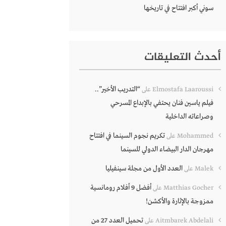
سوني أكبر افتتاح في تاريخها
أحدث التعليقات
“التدريب الأخير”..
Elmostafa Laaroussi
على
فيلم ياسين فنان يحتفي بالإبداع المسرحي
وصراعاته الداخلية
تكريم نجوم السينما في افتتاح
Mohammed
على
مهرجان الدار البيضاء الدولي للسينما
العدد الأول من مجلة سينفيليا
Malek
على
أفضل 9 أفلام رومانسية
Matthias Gocher
على
ممزوجة بالإثارة والأكشن!
تحميل العدد 27 من
Aitmbarek Abdelali
على