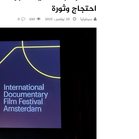
احتجاج وثورة
سينفيليا
20 نوفمبر، 2025
610
0