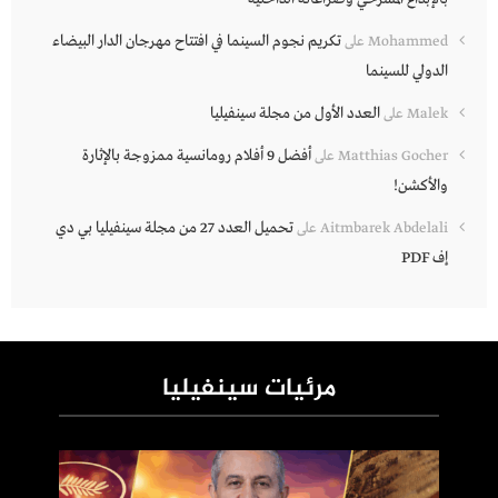
تكريم نجوم السينما في افتتاح مهرجان الدار البيضاء
Mohammed
على
الدولي للسينما
العدد الأول من مجلة سينفيليا
Malek
على
أفضل 9 أفلام رومانسية ممزوجة بالإثارة
Matthias Gocher
على
والأكشن!
تحميل العدد 27 من مجلة سينفيليا بي دي
Aitmbarek Abdelali
على
إف PDF
مرئيات سينفيليا