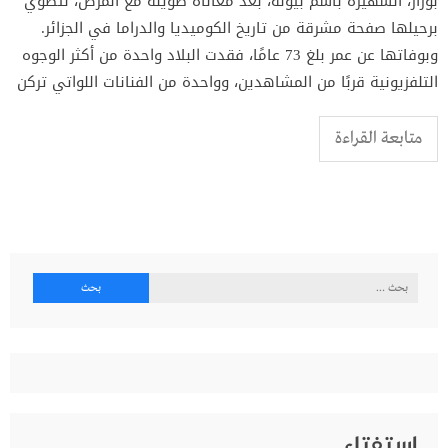
بوزار، الشهيرة باسم بيونة، بعد معاناة طويلة مع المرض، لتطوي
برحيلها صفحة مشرقة من تاريخ الكوميديا والدراما في الجزائر.
وبوفاتها عن عمر بلغ 73 عامًا، فقدت البلاد واحدة من أكثر الوجوه
التلفزيونية قربًا من المشاهدين، وواحدة من الفنانات اللواتي تركن
متابعة القراءة
البحث
عن:
إستفتاء