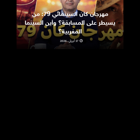
مهرجان كان السينمائي 79: من
ic
يسيطر على المسابقة؟ وأين السينما
m
المغربية؟
17 أبريل، 2026