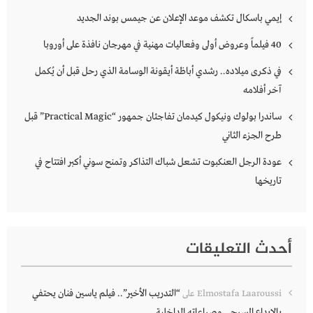
إيمي باسكال تكشف موعد الإعلان عن جيمس بوند الجديد
40 فيلماً وعروض أولى وفعاليات مهنية في مهرجان نافذة على أوروبا
في ذكرى ميلاده.. رشدي أباظة أيقونة الوسامة الذي رحل قبل أن يُكمل
آخر أفلامه
ساندرا بولوك ونيكول كيدمان تفاجئان جمهور “Practical Magic” قبل
طرح الجزء الثاني
عودة الرجل العنكبوت تشعل شباك التذاكر وتمنح سوني أكبر افتتاح في
تاريخها
أحدث التعليقات
“التدريب الأخير”.. فيلم ياسين فنان يحتفي
Elmostafa Laaroussi
على
بالإبداع المسرحي وصراعاته الداخلية