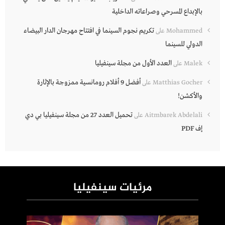
بالإبداع المسرحي وصراعاته الداخلية
تكريم نجوم السينما في افتتاح مهرجان الدار البيضاء
Mohammed
على
الدولي للسينما
العدد الأول من مجلة سينفيليا
Malek
على
أفضل 9 أفلام رومانسية ممزوجة بالإثارة
Matthias Gocher
على
والأكشن!
تحميل العدد 27 من مجلة سينفيليا بي دي
Aitmbarek Abdelali
على
إف PDF
مرئيات سينفيليا