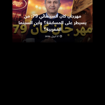
مهرجان كان السينمائي 79: من
ic
يسيطر على المسابقة؟ وأين السينما
m
المغربية؟
17 أبريل، 2026