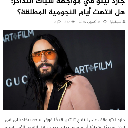
جارد ليتو في مواجهة شباك التذاكر:
هل انتهت أيام النجومية المطلقة؟
سينفيليا
15 أكتوبر، 2025
827
0
جارد ليتو وقف على ارتفاع ثلاثين قدمًا فوق ساحة بيكاديللي في
لندن مرتديًا معطفًا أحمر فوق بدلة بيضاء خلال العرض الأول لفيلم