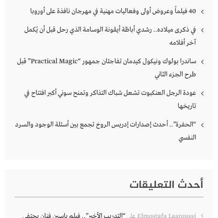
40 فيلماً وعروض أولى وفعاليات مهنية في مهرجان نافذة على أوروبا
في ذكرى ميلاده.. رشدي أباظة أيقونة الوسامة الذي رحل قبل أن يُكمل
آخر أفلامه
ساندرا بولوك ونيكول كيدمان تفاجئان جمهور “Practical Magic” قبل
طرح الجزء الثاني
عودة الرجل العنكبوت تشعل شباك التذاكر وتمنح سوني أكبر افتتاح في
تاريخها
“الحفرة”.. أحدث إصدارات إدريس الروخ تجمع بين أسئلة الوجود والسرد
النفسي
أحدث التعليقات
“التدريب الأخير”.. فيلم ياسين فنان يحتفي
Elmostafa Laaroussi
على