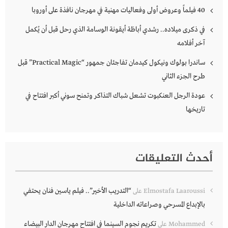
40 فيلماً وعروض أولى وفعاليات مهنية في مهرجان نافذة على أوروبا
في ذكرى ميلاده.. رشدي أباظة أيقونة الوسامة الذي رحل قبل أن يُكمل
آخر أفلامه
ساندرا بولوك ونيكول كيدمان تفاجئان جمهور “Practical Magic” قبل
طرح الجزء الثاني
عودة الرجل العنكبوت تشعل شباك التذاكر وتمنح سوني أكبر افتتاح في
تاريخها
أحدث التعليقات
“التدريب الأخير”.. فيلم ياسين فنان يحتفي
Elmostafa Laaroussi
على
بالإبداع المسرحي وصراعاته الداخلية
تكريم نجوم السينما في افتتاح مهرجان الدار البيضاء
Mohammed
على