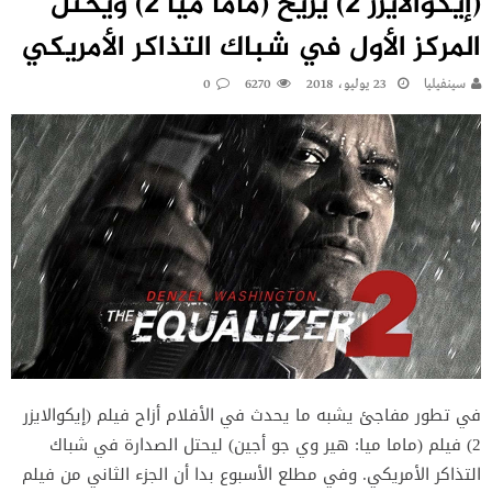
(إيكوالايزر 2) يزيح (ماما ميا 2) ويحتل
المركز الأول في شباك التذاكر الأمريكي
سينفيليا
23 يوليو، 2018
6270
0
في تطور مفاجئ يشبه ما يحدث في الأفلام أزاح فيلم (إيكوالايزر
2) فيلم (ماما ميا: هير وي جو أجين) ليحتل الصدارة في شباك
التذاكر الأمريكي. وفي مطلع الأسبوع بدا أن الجزء الثاني من فيلم