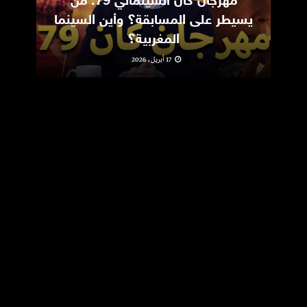
مهرجان كان السينمائي 79: من
ic
يسيطر على المسابقة؟ وأين السينما
m
المغربية؟
17 أبريل، 2026