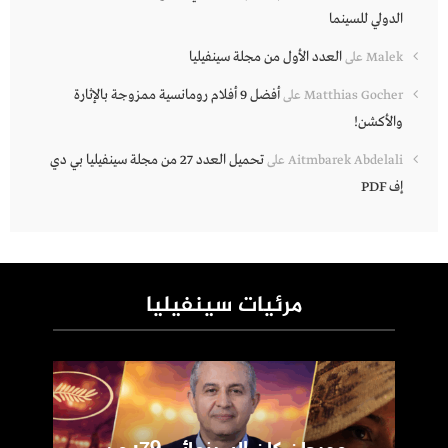
الدولي للسينما
العدد الأول من مجلة سينفيليا
Malek
على
أفضل 9 أفلام رومانسية ممزوجة بالإثارة
Matthias Gocher
على
والأكشن!
تحميل العدد 27 من مجلة سينفيليا بي دي
Aitmbarek Abdelali
على
إف PDF
مرئيات سينفيليا