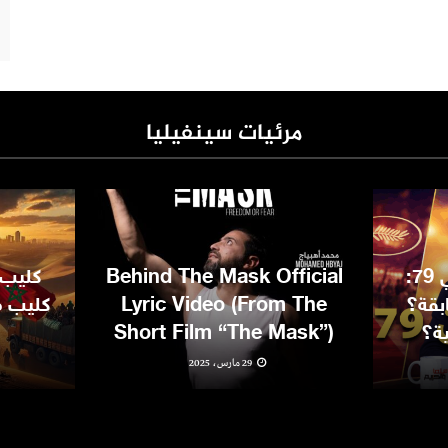
مرئيات سينفيليا
مهرجان كان السينمائي 79:
Behind The Mask Official
كليب 
بقة؟
Lyric Video (From The
كليب مغ
ية؟
Short Film “The Mask”)
29 مارس، 2025