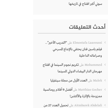
سوني أكبر افتتاح في تاريخها
أحدث التعليقات
“التدريب الأخير”..
Elmostafa Laaroussi
على
فيلم ياسين فنان يحتفي بالإبداع المسرحي
وصراعاته الداخلية
تكريم نجوم السينما في افتتاح
Mohammed
على
مهرجان الدار البيضاء الدولي للسينما
العدد الأول من مجلة سينفيليا
Malek
على
أفضل 9 أفلام رومانسية
Matthias Gocher
على
ممزوجة بالإثارة والأكشن!
تحميل العدد 27 من
Aitmbarek Abdelali
على