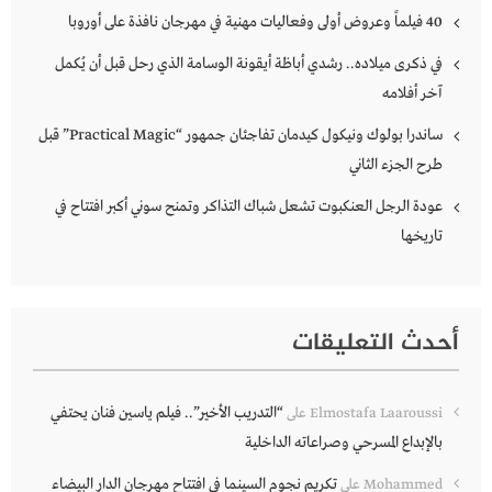
40 فيلماً وعروض أولى وفعاليات مهنية في مهرجان نافذة على أوروبا
في ذكرى ميلاده.. رشدي أباظة أيقونة الوسامة الذي رحل قبل أن يُكمل
آخر أفلامه
ساندرا بولوك ونيكول كيدمان تفاجئان جمهور “Practical Magic” قبل
طرح الجزء الثاني
عودة الرجل العنكبوت تشعل شباك التذاكر وتمنح سوني أكبر افتتاح في
تاريخها
أحدث التعليقات
“التدريب الأخير”.. فيلم ياسين فنان يحتفي
Elmostafa Laaroussi
على
بالإبداع المسرحي وصراعاته الداخلية
تكريم نجوم السينما في افتتاح مهرجان الدار البيضاء
Mohammed
على