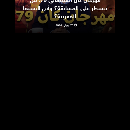
مهرجان كان السينمائي 79: من
ic
يسيطر على المسابقة؟ وأين السينما
m
المغربية؟
17 أبريل، 2026