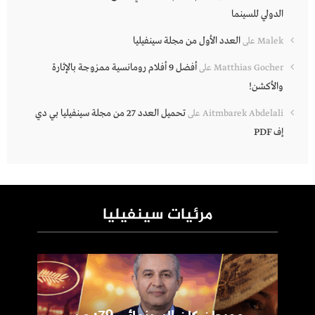
الدولي للسينما
العدد الأول من مجلة سينفيليا
Malek
على
أفضل 9 أفلام رومانسية ممزوجة بالإثارة
Matthias Gocher
على
والأكشن!
تحميل العدد 27 من مجلة سينفيليا بي دي
Aitmbarek Abdelali
على
إف PDF
مرئيات سينفيليا