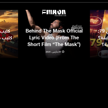
مهرجان كان السينمائي 79:
Behind The Mask Official
كليب 
بقة؟
Lyric Video (From The
كليب مغ
ية؟
Short Film “The Mask”)
29 مارس، 2025