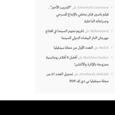
“التدريب الأخير”..
Elmostafa Laaroussi
على
فيلم ياسين فنان يحتفي بالإبداع المسرحي
وصراعاته الداخلية
تكريم نجوم السينما في افتتاح
Mohammed
على
مهرجان الدار البيضاء الدولي للسينما
العدد الأول من مجلة سينفيليا
Malek
على
أفضل 9 أفلام رومانسية
Matthias Gocher
على
ممزوجة بالإثارة والأكشن!
تحميل العدد 27 من
Aitmbarek Abdelali
على
مجلة سينفيليا بي دي إف PDF