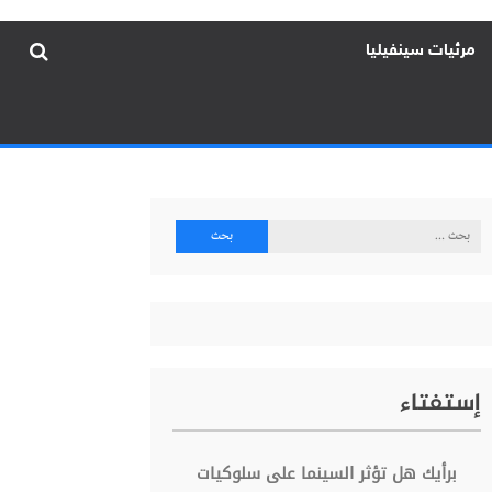
مرئيات سينفيليا
البحث
عن:
إستفتاء
برأيك هل تؤثر السينما على سلوكيات