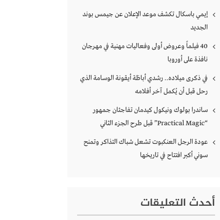
إيمي باسكال تكشف موعد الإعلان عن جيمس بوند
الجديد
40 فيلماً وعروض أولى وفعاليات مهنية في مهرجان
نافذة على أوروبا
في ذكرى ميلاده.. رشدي أباظة أيقونة الوسامة الذي
رحل قبل أن يُكمل آخر أفلامه
ساندرا بولوك ونيكول كيدمان تفاجئان جمهور
“Practical Magic” قبل طرح الجزء الثاني
عودة الرجل العنكبوت تشعل شباك التذاكر وتمنح
سوني أكبر افتتاح في تاريخها
أحدث التعليقات