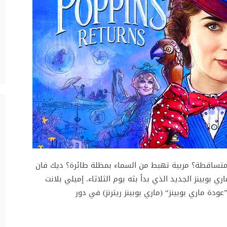
المتساقطة؟ مربية تهبط من السماء بمظلة طائرة؟ ديك فان
ي بوبينز الجديد الذي بدأ بثه يوم الثلاثاء. إميلي بلانت
ودة ماري بوبينز“ (ماري بوبينز ريترنز) في دور