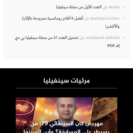
العدد الأول من مجلة سينفيليا
Malek
على
أفضل 9 أفلام رومانسية ممزوجة بالإثارة
Matthias Gocher
على
والأكشن!
تحميل العدد 27 من مجلة سينفيليا بي دي
Aitmbarek Abdelali
على
إف PDF
مرئيات سينفيليا
مهرجان كان السينمائي 79: من
ic
يسيطر على المسابقة؟ وأين السينما
m