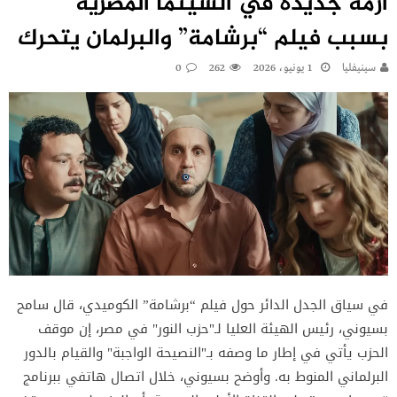
أزمة جديدة في السينما المصرية
بسبب فيلم “برشامة” والبرلمان يتحرك
سينيفليا
1 يونيو، 2026
262
0
في سياق الجدل الدائر حول فيلم “برشامة” الكوميدي، قال سامح
بسيوني، رئيس الهيئة العليا لـ"حزب النور" في مصر، إن موقف
الحزب يأتي في إطار ما وصفه بـ"النصيحة الواجبة" والقيام بالدور
البرلماني المنوط به. وأوضح بسيوني، خلال اتصال هاتفي ببرنامج