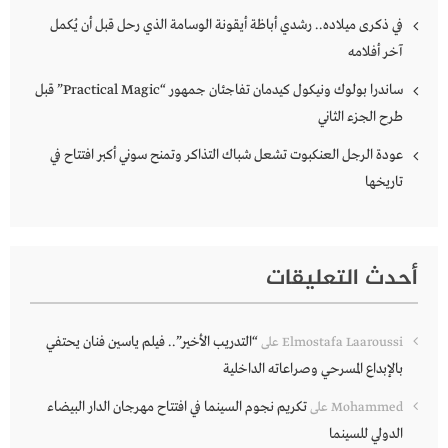
في ذكرى ميلاده.. رشدي أباظة أيقونة الوسامة الذي رحل قبل أن يُكمل
آخر أفلامه
ساندرا بولوك ونيكول كيدمان تفاجئان جمهور “Practical Magic” قبل
طرح الجزء الثاني
عودة الرجل العنكبوت تشعل شباك التذاكر وتمنح سوني أكبر افتتاح في
تاريخها
أحدث التعليقات
“التدريب الأخير”.. فيلم ياسين فنان يحتفي
Elmostafa Laaroussi
على
بالإبداع المسرحي وصراعاته الداخلية
تكريم نجوم السينما في افتتاح مهرجان الدار البيضاء
Mohammed
على
الدولي للسينما