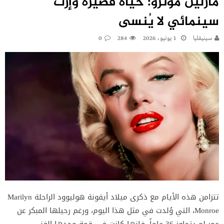
مارلين مونرو: حياة قصيرة وإرث
سينمائي لا يُنسى
سينيفليا
1 يونيو، 2026
284
0
تتزامن هذه الأيام مع ذكرى ميلاد أيقونة هوليوود الراحلة Marilyn
Monroe، التي وُلدت في مثل هذا اليوم، ورغم رحيلها المبكر عن
عمر لم يتجاوز 36 عاماً، فإنها كانت في قمة مجدها الفني