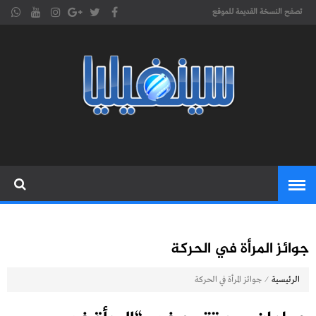
تصفح النسخة القديمة للموقع
موقع
cinephilia,سينفيليا مجلة سينمائية
إلكترونية تهتم بشؤون السينما
سينفيليا
المغربية والعربية والعالمية
جوائز المرأة في الحركة
⁄
الرئيسية
جوائز المرأة في الحركة