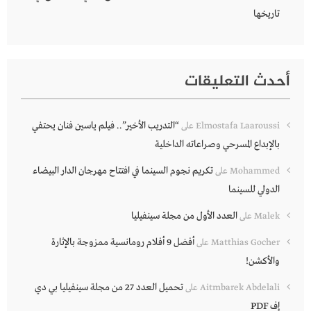
تاريخها
أحدث التعليقات
“التدريب الأخير”.. فيلم ياسين فنان يحتفي
Elmostafa Laaroussi
على
بالإبداع المسرحي وصراعاته الداخلية
تكريم نجوم السينما في افتتاح مهرجان الدار البيضاء
Mohammed
على
الدولي للسينما
العدد الأول من مجلة سينفيليا
Malek
على
أفضل 9 أفلام رومانسية ممزوجة بالإثارة
Matthias Gocher
على
والأكشن!
تحميل العدد 27 من مجلة سينفيليا بي دي
Aitmbarek Abdelali
على
إف PDF