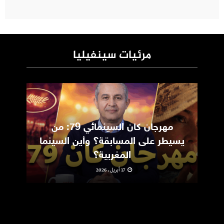
مرئيات سينفيليا
مهرجان كان السينمائي 79: من
ic
يسيطر على المسابقة؟ وأين السينما
m
المغربية؟
17 أبريل، 2026