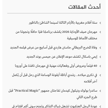
أحدث المقالات
ستة أفلام مغربية بالأيام الثالثة لسينما الشاطئ بالناظور
مهرجان صيف الأوداية 2026 يكشف برنامجًا فنيًا حافلًا ونجومًا من
مختلف الأنماط الموسيقية
وفاة المخرج البريطاني جاستن هاردي قبل أسابيع من عرض فيلمه الجديد
إيمي باسكال تكشف موعد الإعلان عن جيمس بوند الجديد
40 فيلماً وعروض أولى وفعاليات مهنية في مهرجان نافذة على أوروبا
في ذكرى ميلاده.. رشدي أباظة أيقونة الوسامة الذي رحل قبل أن يُكمل
آخر أفلامه
ساندرا بولوك ونيكول كيدمان تفاجئان جمهور “Practical Magic” قبل
طرح الجزء الثاني
عودة الرجل العنكبوت تشعل شباك التذاكر وتمنح سوني أكبر افتتاح في