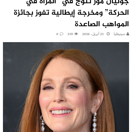
جوليان مور تتوج في “المرأة في
الحركة” ومخرجة إيطالية تفوز بجائزة
المواهب الصاعدة
سينيفليا
23 أبريل، 2026
339
0