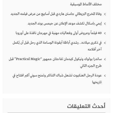
مختلف الأنماط الموسيقية
وفاة المخرج البريطاني جاستن هاردي قبل أسابيع من عرض فيلمه الجديد
إيمي باسكال تكشف موعد الإعلان عن جيمس بوند الجديد
40 فيلماً وعروض أولى وفعاليات مهنية في مهرجان نافذة على أوروبا
في ذكرى ميلاده.. رشدي أباظة أيقونة الوسامة الذي رحل قبل أن يُكمل
آخر أفلامه
ساندرا بولوك ونيكول كيدمان تفاجئان جمهور “Practical Magic” قبل
طرح الجزء الثاني
عودة الرجل العنكبوت تشعل شباك التذاكر وتمنح سوني أكبر افتتاح في
تاريخها
أحدث التعليقات