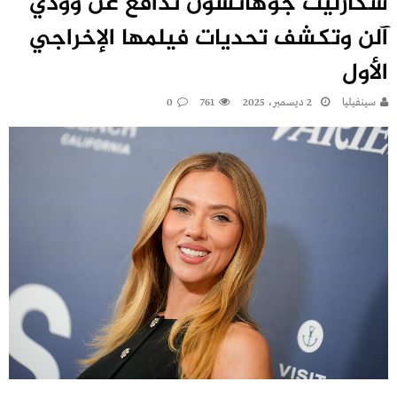
سكارليت جوهانسون تدافع عن وودي
آلن وتكشف تحديات فيلمها الإخراجي
الأول
سينفيليا
2 ديسمبر، 2025
761
0