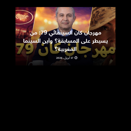
مهرجان كان السينمائي 79: من
ic
يسيطر على المسابقة؟ وأين السينما
m
المغربية؟
17 أبريل، 2026