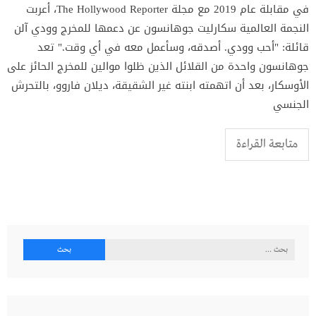
في مقابلة عام 2019 مع مجلة The Hollywood Reporter، أعربت
النجمة العالمية سكارليت جوهانسون عن دعمها للمخرج وودي آلن
قائلة: "أحب وودي. أصدقه، وسأعمل معه في أي وقت." تعد
جوهانسون واحدة من القلائل الذين ظلوا موالين للمخرج الحائز على
الأوسكار، بعد أن اتهمته ابنته غير الشقيقة، ديلان فاروو، بالتحرش
الجنسي
متابعة القراءة
البحث
عن: