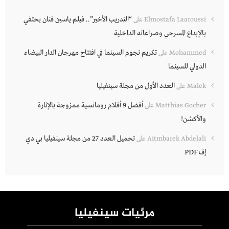
“التدريب الأخير”.. فيلم ياسين فنان يحتفي
Elmostafa Laaroussi
على
بالإبداع المسرحي وصراعاته الداخلية
تكريم نجوم السينما في افتتاح مهرجان الدار البيضاء
Mohammed
على
الدولي للسينما
العدد الأول من مجلة سينفيليا
Malek
على
أفضل 9 أفلام رومانسية ممزوجة بالإثارة
Matthias Gocher
على
والأكشن!
تحميل العدد 27 من مجلة سينفيليا بي دي
Aitmbarek Abdelali
على
إف PDF
مرئيات سينفيليا