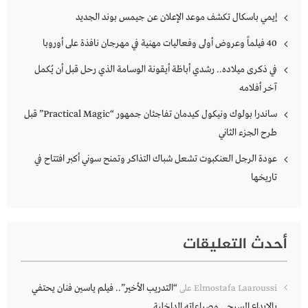
إيمي باسكال تكشف موعد الإعلان عن جيمس بوند الجديد
40 فيلماً وعروض أولى وفعاليات مهنية في مهرجان نافذة على أوروبا
في ذكرى ميلاده.. رشدي أباظة أيقونة الوسامة الذي رحل قبل أن يُكمل
آخر أفلامه
ساندرا بولوك ونيكول كيدمان تفاجئان جمهور “Practical Magic” قبل
طرح الجزء الثاني
عودة الرجل العنكبوت تشعل شباك التذاكر وتمنح سوني أكبر افتتاح في
تاريخها
أحدث التعليقات
“التدريب الأخير”.. فيلم ياسين فنان يحتفي
Elmostafa Laaroussi
على
بالإبداع المسرحي وصراعاته الداخلية