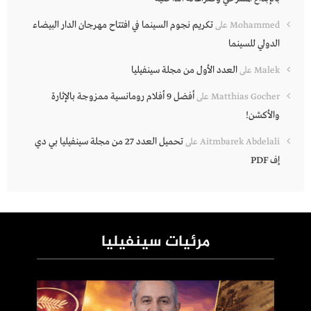
تكريم نجوم السينما في افتتاح مهرجان الدار البيضاء
Mohammed
على
الدولي للسينما
العدد الأول من مجلة سينفيليا
Malek
على
أفضل 9 أفلام رومانسية ممزوجة بالإثارة
Matthias Gocher
على
والأكشن!
تحميل العدد 27 من مجلة سينفيليا بي دي
Aitmbarek Abdelali
على
إف PDF
مرئيات سينفيليا