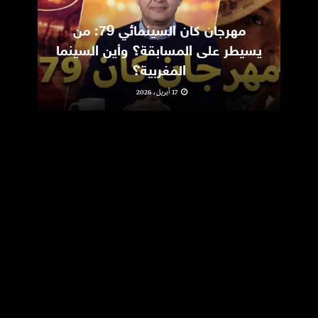
مهرجان كان السينمائي 79: من
ic
يسيطر على المسابقة؟ وأين السينما
m
المغربية؟
17 أبريل، 2026