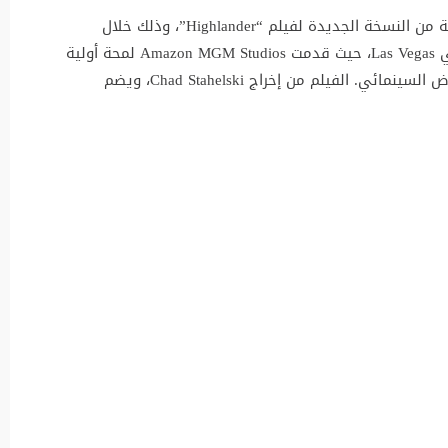
كشف النجم Henry Cavill عن أول مشاهد مشوقة من النسخة الجديدة لفيلم “Highlander”، وذلك خلال
مشاركته في فعالية CinemaCon التي أُقيمت في Las Vegas، حيث قدمت Amazon MGM Studios لمحة أولية
عن العمل المنتظر الذي يُنتظر طرحه في دور العرض السينمائي. الفيلم من إخراج Chad Stahelski، ويضم