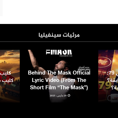
مرئيات سينفيليا
مهرجان كان السينمائي 79:
Behind The Mask Official
كليب 
بقة؟
Lyric Video (From The
كليب مغ
ية؟
Short Film “The Mask”)
29 مارس، 2025