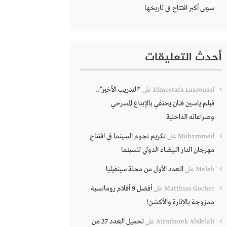
سوني أكبر افتتاح في تاريخها
أحدث التعليقات
“التدريب الأخير”..
Elmostafa Laaroussi
على
فيلم ياسين فنان يحتفي بالإبداع المسرحي
وصراعاته الداخلية
تكريم نجوم السينما في افتتاح
Mohammed
على
مهرجان الدار البيضاء الدولي للسينما
العدد الأول من مجلة سينفيليا
Malek
على
أفضل 9 أفلام رومانسية
Matthias Gocher
على
ممزوجة بالإثارة والأكشن!
تحميل العدد 27 من
Aitmbarek Abdelali
على