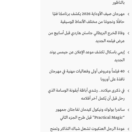
بالناظور
مهرجان صيف الأوداية 2026 يكشف برنامجًا فنيًا
حافلًا ونجومًا من مختلف الأنماط الموسيقية
وفاة المخرج البريطاني جاستن هاردي قبل أسابيع من
عرض فيلمه الجديد
إيمي باسكال تكشف موعد الإعلان عن جيمس بوند
الجديد
40 فيلماً وعروض أولى وفعاليات مهنية في مهرجان
نافذة على أوروبا
في ذكرى ميلاده.. رشدي أباظة أيقونة الوسامة الذي
رحل قبل أن يُكمل آخر أفلامه
ساندرا بولوك ونيكول كيدمان تفاجئان جمهور
“Practical Magic” قبل طرح الجزء الثاني
عودة الرجل العنكبوت تشعل شباك التذاكر وتمنح