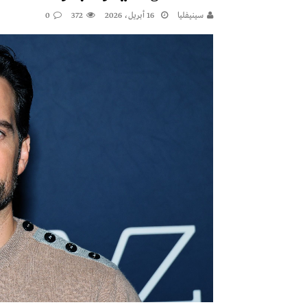
سينيفليا
16 أبريل، 2026
372
0