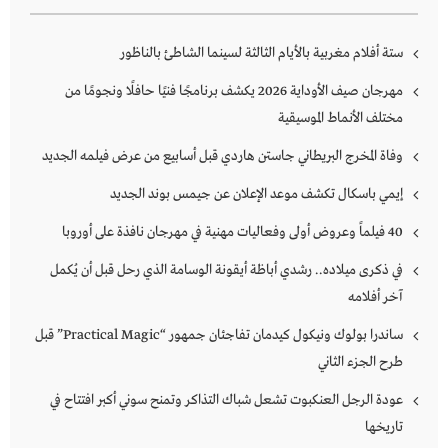
ستة أفلام مغربية بالأيام الثالثة لسينما الشاطئ بالناظور
مهرجان صيف الأوداية 2026 يكشف برنامجًا فنيًا حافلًا ونجومًا من
مختلف الأنماط الموسيقية
وفاة المخرج البريطاني جاستن هاردي قبل أسابيع من عرض فيلمه الجديد
إيمي باسكال تكشف موعد الإعلان عن جيمس بوند الجديد
40 فيلماً وعروض أولى وفعاليات مهنية في مهرجان نافذة على أوروبا
في ذكرى ميلاده.. رشدي أباظة أيقونة الوسامة الذي رحل قبل أن يُكمل
آخر أفلامه
ساندرا بولوك ونيكول كيدمان تفاجئان جمهور “Practical Magic” قبل
طرح الجزء الثاني
عودة الرجل العنكبوت تشعل شباك التذاكر وتمنح سوني أكبر افتتاح في
تاريخها