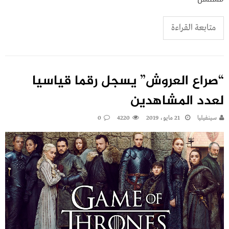
متابعة القراءة
“صراع العروش” يسجل رقما قياسيا
لعدد المشاهدين
سينفيليا
21 مايو، 2019
4220
0