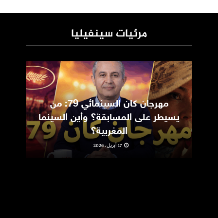
مرئيات سينفيليا
مهرجان كان السينمائي 79: من
ic
يسيطر على المسابقة؟ وأين السينما
m
المغربية؟
17 أبريل، 2026