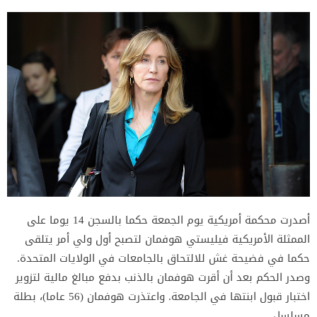
أصدرت محكمة أمريكية يوم الجمعة حكما بالسجن 14 يوما على
الممثلة الأمريكية فيليستي هوفمان لتصبح أول ولي أمر يتلقى
حكما في فضيحة غش للالتحاق بالجامعات في الولايات المتحدة.
وصدر الحكم بعد أن أقرت هوفمان بالذنب بدفع مبالغ مالية لتزوير
اختبار قبول ابنتها في الجامعة. واعتذرت هوفمان (56 عاما)، بطلة
مسلسل