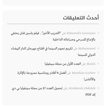
أحدث التعليقات
“التدريب الأخير”.. فيلم ياسين فنان يحتفي
Elmostafa Laaroussi
على
بالإبداع المسرحي وصراعاته الداخلية
تكريم نجوم السينما في افتتاح مهرجان الدار البيضاء
Mohammed
على
الدولي للسينما
العدد الأول من مجلة سينفيليا
Malek
على
أفضل 9 أفلام رومانسية ممزوجة بالإثارة
Matthias Gocher
على
والأكشن!
تحميل العدد 27 من مجلة سينفيليا بي دي
Aitmbarek Abdelali
على
إف PDF