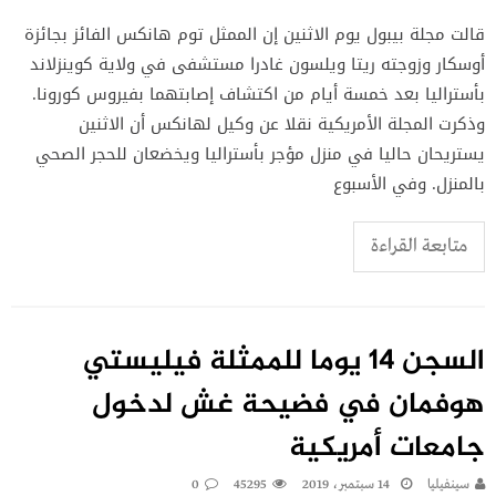
قالت مجلة بيبول يوم الاثنين إن الممثل توم هانكس الفائز بجائزة
أوسكار وزوجته ريتا ويلسون غادرا مستشفى في ولاية كوينزلاند
بأستراليا بعد خمسة أيام من اكتشاف إصابتهما بفيروس كورونا.
وذكرت المجلة الأمريكية نقلا عن وكيل لهانكس أن الاثنين
يستريحان حاليا في منزل مؤجر بأستراليا ويخضعان للحجر الصحي
بالمنزل. وفي الأسبوع
متابعة القراءة
السجن 14 يوما للممثلة فيليستي
هوفمان في فضيحة غش لدخول
جامعات أمريكية
سينفيليا
14 سبتمبر، 2019
45295
0