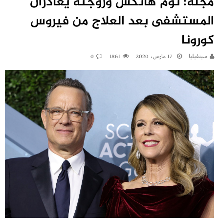
مجلة: توم هانكس وزوجته يغادران
المستشفى بعد العلاج من فيروس
كورونا
سينفيليا
17 مارس، 2020
1861
0