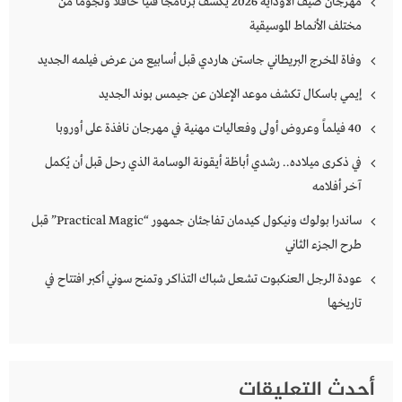
مهرجان صيف الأوداية 2026 يكشف برنامجًا فنيًا حافلًا ونجومًا من
مختلف الأنماط الموسيقية
وفاة المخرج البريطاني جاستن هاردي قبل أسابيع من عرض فيلمه الجديد
إيمي باسكال تكشف موعد الإعلان عن جيمس بوند الجديد
40 فيلماً وعروض أولى وفعاليات مهنية في مهرجان نافذة على أوروبا
في ذكرى ميلاده.. رشدي أباظة أيقونة الوسامة الذي رحل قبل أن يُكمل
آخر أفلامه
ساندرا بولوك ونيكول كيدمان تفاجئان جمهور “Practical Magic” قبل
طرح الجزء الثاني
عودة الرجل العنكبوت تشعل شباك التذاكر وتمنح سوني أكبر افتتاح في
تاريخها
أحدث التعليقات