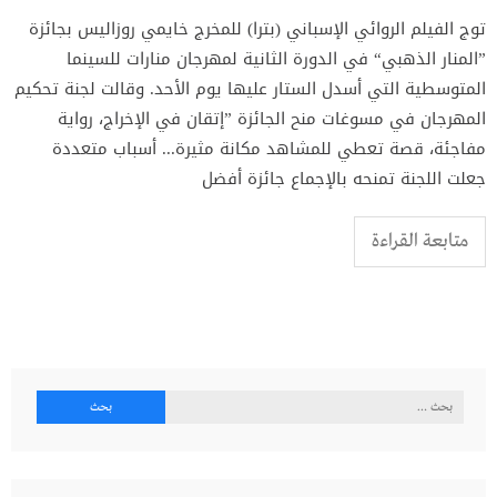
توج الفيلم الروائي الإسباني (بترا) للمخرج خايمي روزاليس بجائزة
”المنار الذهبي“ في الدورة الثانية لمهرجان منارات للسينما
المتوسطية التي أسدل الستار عليها يوم الأحد. وقالت لجنة تحكيم
المهرجان في مسوغات منح الجائزة ”إتقان في الإخراج، رواية
مفاجئة، قصة تعطي للمشاهد مكانة مثيرة... أسباب متعددة
جعلت اللجنة تمنحه بالإجماع جائزة أفضل
متابعة القراءة
البحث
عن: