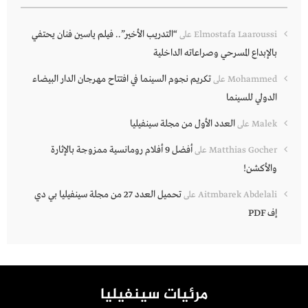
“التدريب الأخير”.. فيلم ياسين فنان يحتفي
Elmostafa Laaroussi
على
بالإبداع المسرحي وصراعاته الداخلية
تكريم نجوم السينما في افتتاح مهرجان الدار البيضاء
Mohammed
على
الدولي للسينما
العدد الأول من مجلة سينفيليا
Malek
على
أفضل 9 أفلام رومانسية ممزوجة بالإثارة
Matthias Gocher
على
والأكشن!
تحميل العدد 27 من مجلة سينفيليا بي دي
Aitmbarek Abdelali
على
إف PDF
مرئيات سينفيليا