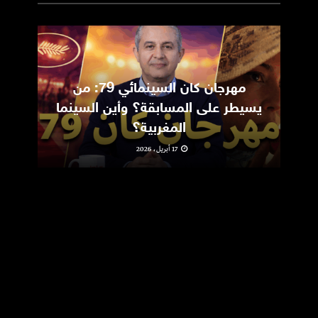
مهرجان كان السينمائي 79: من
ic
يسيطر على المسابقة؟ وأين السينما
m
المغربية؟
17 أبريل، 2026