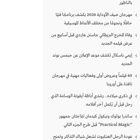
بالناظور
مهرجان صيف الأوداية 2026 يكشف برنامجًا فنيًا
حافلًا ونجومًا من مختلف الأنماط الموسيقية
وفاة المخرج البريطاني جاستن هاردي قبل أسابيع من
عرض فيلمه الجديد
إيمي باسكال تكشف موعد الإعلان عن جيمس بوند
الجديد
40 فيلماً وعروض أولى وفعاليات مهنية في مهرجان
نافذة على أوروبا
في ذكرى ميلاده.. رشدي أباظة أيقونة الوسامة الذي
رحل قبل أن يُكمل آخر أفلامه
ساندرا بولوك ونيكول كيدمان تفاجئان جمهور
“Practical Magic” قبل طرح الجزء الثاني
عودة الرجل العنكبوت تشعل شباك التذاكر وتمنح