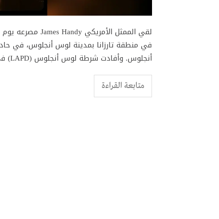
في منطقة تارزانا بمدينة لوس أنجلوس، في حاد
أنجلوس. وأفادت شرطة لوس أنجلوس (LAPD) في بيان رسمي أن عناصرها استجابت لبلاغ طارئ صباح
متابعة القراءة