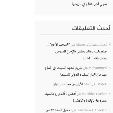
سوني أكبر افتتاح في تاريخها
أحدث التعليقات
“التدريب الأخير”..
Elmostafa Laaroussi
على
فيلم ياسين فنان يحتفي بالإبداع المسرحي
وصراعاته الداخلية
تكريم نجوم السينما في افتتاح
Mohammed
على
مهرجان الدار البيضاء الدولي للسينما
العدد الأول من مجلة سينفيليا
Malek
على
أفضل 9 أفلام رومانسية
Matthias Gocher
على
ممزوجة بالإثارة والأكشن!
تحميل العدد 27 من
Aitmbarek Abdelali
على