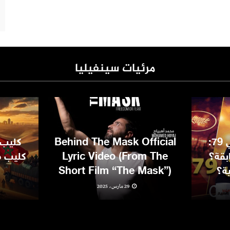
مرئيات سينفيليا
مهرجان كان السينمائي 79:
Behind The Mask Official
كليب 
بقة؟
Lyric Video (From The
كليب مغ
ية؟
Short Film “The Mask”)
29 مارس، 2025