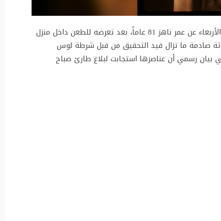
لقي الممثل الأمريكي James Handy مصرعه يوم الأربعاء عن عمر ناهز 81 عاماً، بعد تعرضه للطعن داخل منزل
ثة صادمة ما تزال قيد التحقيق من قبل شرطة لوس