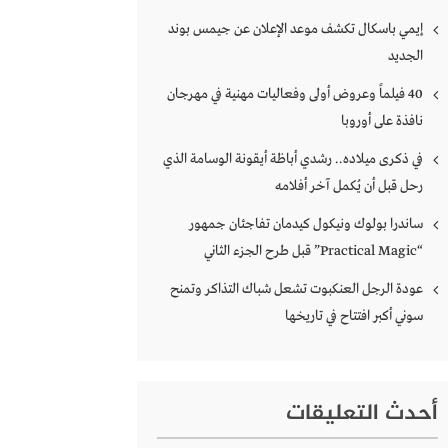
إيمي باسكال تكشف موعد الإعلان عن جيمس بوند
الجديد
40 فيلماً وعروض أولى وفعاليات مهنية في مهرجان
نافذة على أوروبا
في ذكرى ميلاده.. رشدي أباظة أيقونة الوسامة الذي
رحل قبل أن يُكمل آخر أفلامه
ساندرا بولوك ونيكول كيدمان تفاجئان جمهور
“Practical Magic” قبل طرح الجزء الثاني
عودة الرجل العنكبوت تشعل شباك التذاكر وتمنح
سوني أكبر افتتاح في تاريخها
أحدث التعليقات