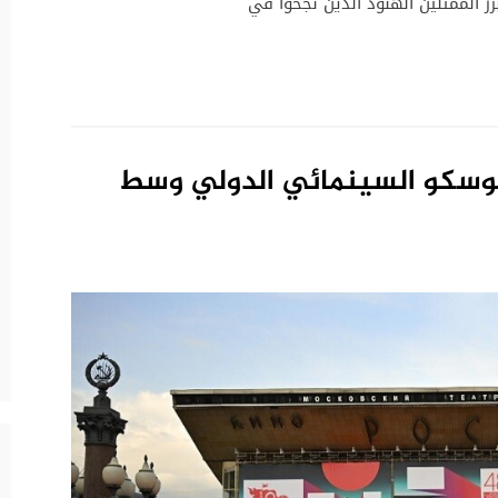
برز الممثلين الهنود الذين نجحوا في
موسكو السينمائي الدولي وسط