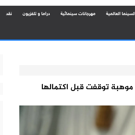
لسينما العالمية
مهرجانات سينمائية
دراما و تلفزيون
نقد
. موهبة توقفت قبل اكتمالها