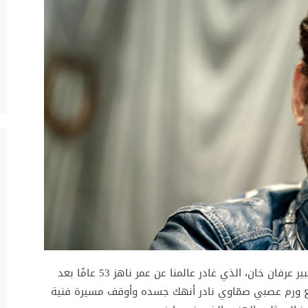
تحلّ اليوم الأربعاء ذكرى رحيل الممثل الهندي الكبير عرفان خان، الذي غادر عالمنا عن عمر ناهز 53 عامًا بعد
ع ورم عصبي صمّاوي نادر أنهك جسده وأوقف مسيرة فنية