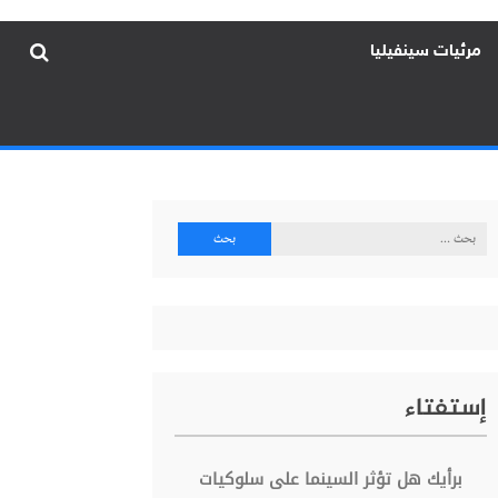
مرئيات سينفيليا
البحث
عن:
إستفتاء
برأيك هل تؤثر السينما على سلوكيات