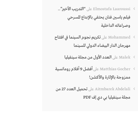
“التدريب الأخير”..
Elmostafa Laaroussi
على
فيلم ياسين فنان يحتفي بالإبداع المسرحي
وصراعاته الداخلية
تكريم نجوم السينما في افتتاح
Mohammed
على
مهرجان الدار البيضاء الدولي للسينما
العدد الأول من مجلة سينفيليا
Malek
على
أفضل 9 أفلام رومانسية
Matthias Gocher
على
ممزوجة بالإثارة والأكشن!
تحميل العدد 27 من
Aitmbarek Abdelali
على
مجلة سينفيليا بي دي إف PDF