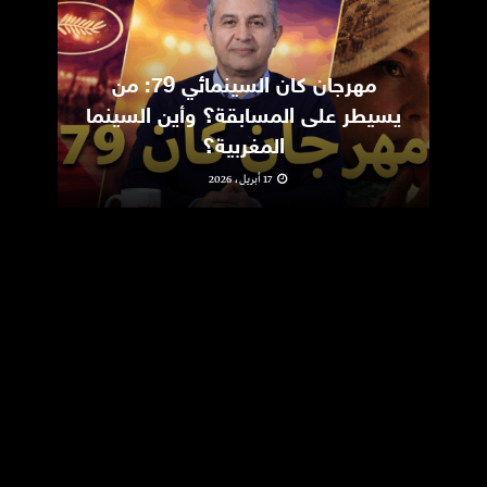
مهرجان كان السينمائي 79: من
ic
يسيطر على المسابقة؟ وأين السينما
m
المغربية؟
17 أبريل، 2026