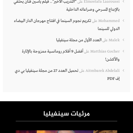
“التدريب الأخير”.. فيلم ياسين فنان يحتفي
Elmostafa Laaroussi
على
بالإبداع المسرحي وصراعاته الداخلية
تكريم نجوم السينما في افتتاح مهرجان الدار البيضاء
Mohammed
على
الدولي للسينما
العدد الأول من مجلة سينفيليا
Malek
على
أفضل 9 أفلام رومانسية ممزوجة بالإثارة
Matthias Gocher
على
والأكشن!
تحميل العدد 27 من مجلة سينفيليا بي دي
Aitmbarek Abdelali
على
إف PDF
مرئيات سينفيليا