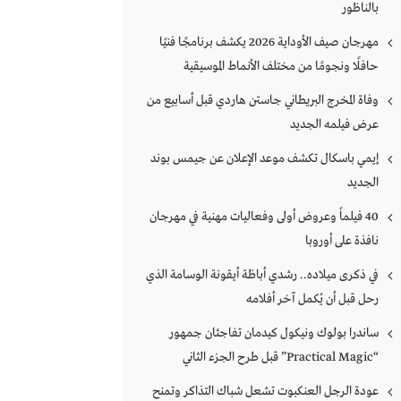
بالناظور
مهرجان صيف الأوداية 2026 يكشف برنامجًا فنيًا
حافلًا ونجومًا من مختلف الأنماط الموسيقية
وفاة المخرج البريطاني جاستن هاردي قبل أسابيع من
عرض فيلمه الجديد
إيمي باسكال تكشف موعد الإعلان عن جيمس بوند
الجديد
40 فيلماً وعروض أولى وفعاليات مهنية في مهرجان
نافذة على أوروبا
في ذكرى ميلاده.. رشدي أباظة أيقونة الوسامة الذي
رحل قبل أن يُكمل آخر أفلامه
ساندرا بولوك ونيكول كيدمان تفاجئان جمهور
“Practical Magic” قبل طرح الجزء الثاني
عودة الرجل العنكبوت تشعل شباك التذاكر وتمنح