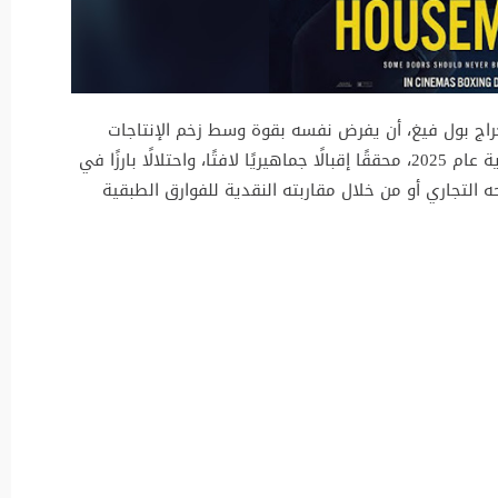
“الخادمة” (The Housemaid)، من إخراج بول فيغ، أن يفرض نفسه بقوة وسط زخم الإنتاجات
السينمائية التي نافست خلال موسم عطلات نهاية عام 2025، محققًا إقبالًا جماهيريًا لافتًا، واحتلالًا بارزًا في
ه التجاري أو من خلال مقاربته النقدية للفوارق الطبقية