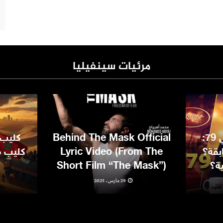
مرئيات سينفيليا
مهرجان كان السينمائي 79:
Behind The Mask Official
كليب 
بقة؟
Lyric Video (From The
كليب مغ
ية؟
Short Film “The Mask”)
29 مارس، 2025