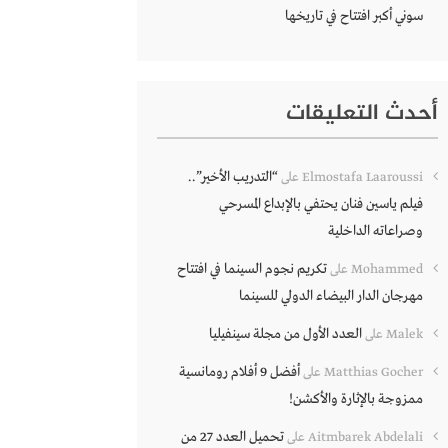
سوني أكبر افتتاح في تاريخها
أحدث التعليقات
“التدريب الأخير”..
Elmostafa Laaroussi
على
فيلم ياسين فنان يحتفي بالإبداع المسرحي
وصراعاته الداخلية
تكريم نجوم السينما في افتتاح
Mohammed
على
مهرجان الدار البيضاء الدولي للسينما
العدد الأول من مجلة سينفيليا
Malek
على
أفضل 9 أفلام رومانسية
Matthias Gocher
على
ممزوجة بالإثارة والأكشن!
تحميل العدد 27 من
Aitmbarek Abdelali
على