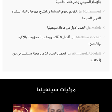
بالإبداع المسرحي وصراعاته الداخلية
تكريم نجوم السينما في افتتاح مهرجان الدار البيضاء
Mohammed
على
الدولي للسينما
العدد الأول من مجلة سينفيليا
Malek
على
أفضل 9 أفلام رومانسية ممزوجة بالإثارة
Matthias Gocher
على
والأكشن!
تحميل العدد 27 من مجلة سينفيليا بي دي
Aitmbarek Abdelali
على
إف PDF
مرئيات سينفيليا