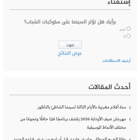
إستفتاء
برأيك هل تؤثر السينما على سلوكيات الشباب؟
نعم
لا
عرض النتائج
أرشيف الاستطلاعات
أحدث المقالات
ستة أفلام مغربية بالأيام الثالثة لسينما الشاطئ بالناظور
مهرجان صيف الأوداية 2026 يكشف برنامجًا فنيًا حافلًا ونجومًا من
مختلف الأنماط الموسيقية
وفاة المخرج البريطاني جاستن هاردي قبل أسابيع من عرض فيلمه الجديد