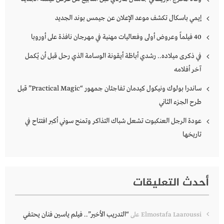
إيمي باسكال تكشف موعد الإعلان عن جيمس بوند الجديد
40 فيلماً وعروض أولى وفعاليات مهنية في مهرجان نافذة على أوروبا
في ذكرى ميلاده.. رشدي أباظة أيقونة الوسامة الذي رحل قبل أن يُكمل
آخر أفلامه
ساندرا بولوك ونيكول كيدمان تفاجئان جمهور “Practical Magic” قبل
طرح الجزء الثاني
عودة الرجل العنكبوت تشعل شباك التذاكر وتمنح سوني أكبر افتتاح في
تاريخها
أحدث التعليقات
“التدريب الأخير”.. فيلم ياسين فنان يحتفي
Elmostafa Laaroussi
على