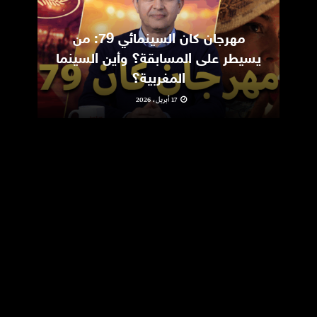
مهرجان كان السينمائي 79: من
ic
يسيطر على المسابقة؟ وأين السينما
m
المغربية؟
17 أبريل، 2026