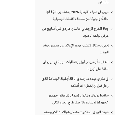
بالناظور
مهرجان صيف الأوداية 2026 يكشف برنامجًا فنيًا
حافلًا ونجومًا من مختلف الأنماط الموسيقية
وفاة المخرج البريطاني جاستن هاردي قبل أسابيع من
عرض فيلمه الجديد
إيمي باسكال تكشف موعد الإعلان عن جيمس بوند
الجديد
40 فيلماً وعروض أولى وفعاليات مهنية في مهرجان
نافذة على أوروبا
في ذكرى ميلاده.. رشدي أباظة أيقونة الوسامة الذي
رحل قبل أن يُكمل آخر أفلامه
ساندرا بولوك ونيكول كيدمان تفاجئان جمهور
“Practical Magic” قبل طرح الجزء الثاني
عودة الرجل العنكبوت تشعل شباك التذاكر وتمنح