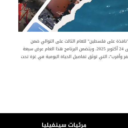
"نافذة على فلسطين" للعام الثالث على التوالي ضمن
فعاليات دورته الثامنة، المقرر انعقادها من 16 إلى 24 أكتوبر 2025. ويتضمن البرنامج هذا العام عرض سبعة
ر وأقرب"، التي توثق تفاصيل الحياة اليومية في غزة تحت
مرئيات سينفيليا