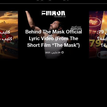
مهرجان كان السينمائي 79:
Behind The Mask Official
كليب 
بقة؟
Lyric Video (From The
كليب مغ
ية؟
Short Film “The Mask”)
29 مارس، 2025