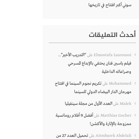
سوني أكبر افتتاح في تاريخها
أحدث التعليقات
“التدريب الأخير”..
Elmostafa Laaroussi
على
فيلم ياسين فنان يحتفي بالإبداع المسرحي
وصراعاته الداخلية
تكريم نجوم السينما في افتتاح
Mohammed
على
مهرجان الدار البيضاء الدولي للسينما
العدد الأول من مجلة سينفيليا
Malek
على
أفضل 9 أفلام رومانسية
Matthias Gocher
على
ممزوجة بالإثارة والأكشن!
تحميل العدد 27 من
Aitmbarek Abdelali
على