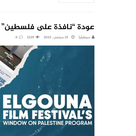
عودة “نافذة على فلسطين” ف
سينفيليا
25 سبتمبر، 2025
1229
0