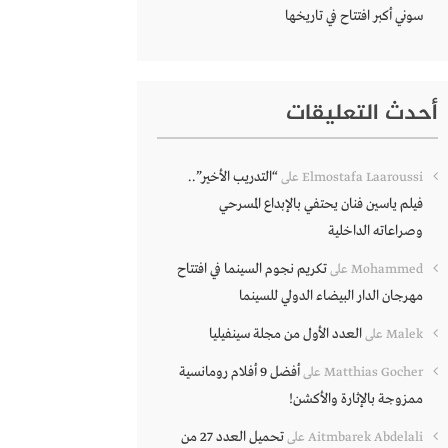
سوني أكبر افتتاح في تاريخها
أحدث التعليقات
“التدريب الأخير”..
Elmostafa Laaroussi
على
فيلم ياسين فنان يحتفي بالإبداع المسرحي
وصراعاته الداخلية
تكريم نجوم السينما في افتتاح
Mohammed
على
مهرجان الدار البيضاء الدولي للسينما
العدد الأول من مجلة سينفيليا
Malek
على
أفضل 9 أفلام رومانسية
Matthias Gocher
على
ممزوجة بالإثارة والأكشن!
تحميل العدد 27 من
Aitmbarek Abdelali
على