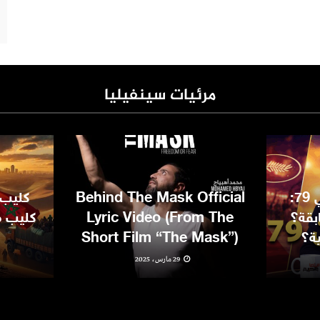
مرئيات سينفيليا
مهرجان كان السينمائي 79:
Behind The Mask Official
كليب 
بقة؟
Lyric Video (From The
كليب مغ
ية؟
Short Film “The Mask”)
29 مارس، 2025