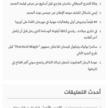
وفاة المخرج البريطاني جاستن هاردي قبل أسابيع من عرض فيلمه الجديد
إيمي باسكال تكشف موعد الإعلان عن جيمس بوند الجديد
40 فيلماً وعروض أولى وفعاليات مهنية في مهرجان نافذة على أوروبا
في ذكرى ميلاده.. رشدي أباظة أيقونة الوسامة الذي رحل قبل أن يُكمل
آخر أفلامه
ساندرا بولوك ونيكول كيدمان تفاجئان جمهور “Practical Magic” قبل
طرح الجزء الثاني
عودة الرجل العنكبوت تشعل شباك التذاكر وتمنح سوني أكبر افتتاح في
تاريخها
أحدث التعليقات
“التدريب الأخير”.. فيلم ياسين فنان يحتفي
Elmostafa Laaroussi
على