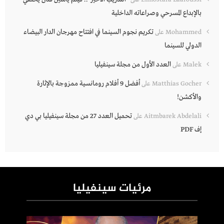
بالإبداع المسرحي وصراعاته الداخلية
تكريم نجوم السينما في افتتاح مهرجان الدار البيضاء
Mohammed
على
الدولي للسينما
العدد الأول من مجلة سينفيليا
Malek
على
أفضل 9 أفلام رومانسية ممزوجة بالإثارة
Matthias Gocher
على
والأكشن!
تحميل العدد 27 من مجلة سينفيليا بي دي
Aitmbarek Abdelali
على
إف PDF
مرئيات سينفيليا