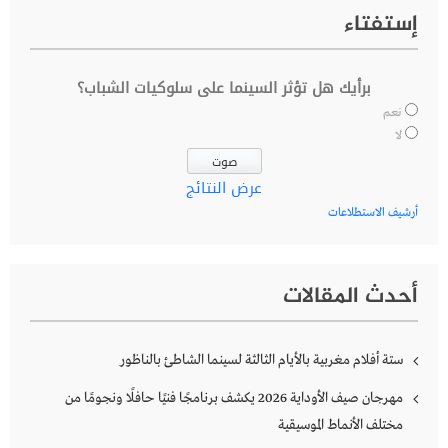
إستفتاء
برأيك هل تؤثر السينما على سلوكيات الشباب؟
نعم
لا
عرض النتائج
أرشيف الاستطلاعات
أحدث المقالات
ستة أفلام مغربية بالأيام الثالثة لسينما الشاطئ بالناظور
مهرجان صيف الأوداية 2026 يكشف برنامجًا فنيًا حافلًا ونجومًا من
مختلف الأنماط الموسيقية