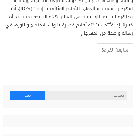
والنقاد وصناع الأفلام من 76 دولة، لمتابعة افتتاح الدورة الـ38
لمهرجان أمستردام الدولي للأفلام الوثائقية "إدفا" (IDFA)، أكبر
تظاهرة للسينما الوثائقية في العالم. هذه النسخة تميزت بجرأة
كبيرة، إذ افتُتحت بثلاثة أفلام قصيرة تناولت الاحتجاج والثورة، في
رسالة واضحة من المهرجان
متابعة القراءة
البحث
عن: