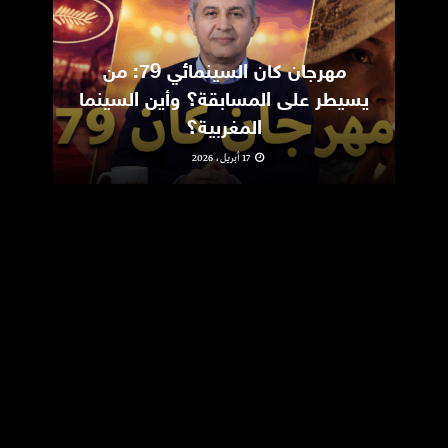
مهرجان كان السينمائي 79: من
ic
يسيطر على المسابقة؟ وأين السينما
m
المغربية؟
17 أبريل، 2026