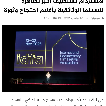
أمستردام تستضيف أكبر تظاهرة
للسينما الوثائقية بأفلام احتجاج وثورة
سينفيليا
20 نوفمبر، 2025
610
0
في ليلة باردة بأمستردام، امتلأ مسرح كاريه الملكي بالعشاق