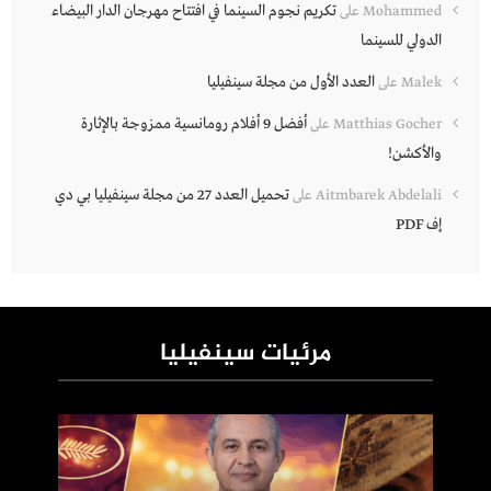
تكريم نجوم السينما في افتتاح مهرجان الدار البيضاء
Mohammed
على
الدولي للسينما
العدد الأول من مجلة سينفيليا
Malek
على
أفضل 9 أفلام رومانسية ممزوجة بالإثارة
Matthias Gocher
على
والأكشن!
تحميل العدد 27 من مجلة سينفيليا بي دي
Aitmbarek Abdelali
على
إف PDF
مرئيات سينفيليا