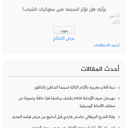
برأيك هل تؤثر السينما على سلوكيات الشباب؟
نعم
لا
عرض النتائج
أرشيف الاستطلاعات
أحدث المقالات
ستة أفلام مغربية بالأيام الثالثة لسينما الشاطئ بالناظور
مهرجان صيف الأوداية 2026 يكشف برنامجًا فنيًا حافلًا ونجومًا من
مختلف الأنماط الموسيقية
وفاة المخرج البريطاني جاستن هاردي قبل أسابيع من عرض فيلمه الجديد
إيمي باسكال تكشف موعد الإعلان عن جيمس بوند الجديد