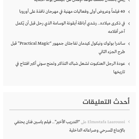
40 فيلماً وعروض أولى وفعاليات مهنية في مهرجان نافذة على أوروبا
في ذكرى ميلاده.. رشدي أباظة أيقونة الوسامة الذي رحل قبل أن يُكمل
آخر أفلامه
ساندرا بولوك ونيكول كيدمان تفاجئان جمهور “Practical Magic” قبل
طرح الجزء الثاني
عودة الرجل العنكبوت تشعل شباك التذاكر وتمنح سوني أكبر افتتاح في
تاريخها
أحدث التعليقات
“التدريب الأخير”.. فيلم ياسين فنان يحتفي
Elmostafa Laaroussi
على
بالإبداع المسرحي وصراعاته الداخلية