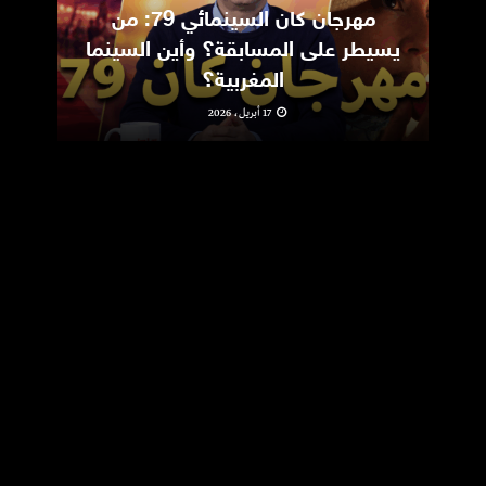
مهرجان كان السينمائي 79: من
ic
يسيطر على المسابقة؟ وأين السينما
m
المغربية؟
17 أبريل، 2026