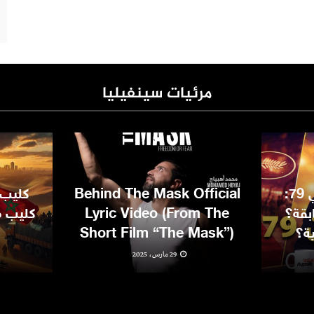
مرئيات سينفيليا
مهرجان كان السينمائي 79:
Behind The Mask Official
كليب 
بقة؟
Lyric Video (From The
كليب مغ
ية؟
Short Film “The Mask”)
29 مارس، 2025