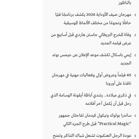
بالناظور
مهرجان صيف الأوداية 2026 يكشف برنامجًا فنيًا
حافلًا ونجومًا من مختلف الأنماط الموسيقية
وفاة المخرج البريطاني جاستن هاردي قبل أسابيع من
عرض فيلمه الجديد
إيمي باسكال تكشف موعد الإعلان عن جيمس بوند
الجديد
40 فيلماً وعروض أولى وفعاليات مهنية في مهرجان
نافذة على أوروبا
في ذكرى ميلاده.. رشدي أباظة أيقونة الوسامة الذي
رحل قبل أن يُكمل آخر أفلامه
ساندرا بولوك ونيكول كيدمان تفاجئان جمهور
“Practical Magic” قبل طرح الجزء الثاني
عودة الرجل العنكبوت تشعل شباك التذاكر وتمنح