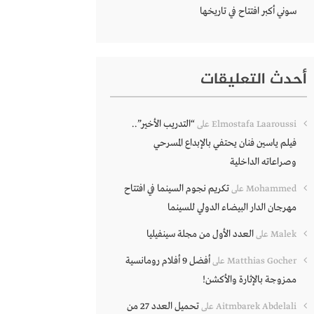
سوني أكبر افتتاح في تاريخها
أحدث التعليقات
“التدريب الأخير”..
Elmostafa Laaroussi
على
فيلم ياسين فنان يحتفي بالإبداع المسرحي
وصراعاته الداخلية
تكريم نجوم السينما في افتتاح
Mohammed
على
مهرجان الدار البيضاء الدولي للسينما
العدد الأول من مجلة سينفيليا
Malek
على
أفضل 9 أفلام رومانسية
Matthias Gocher
على
ممزوجة بالإثارة والأكشن!
تحميل العدد 27 من
Aitmbarek Abdelali
على