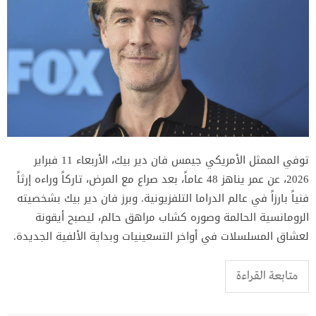
توفي الممثل الأمريكي جيمس فان دير بيك، الأربعاء 11 فبراير
2026، عن عمر يناهز 48 عاماً، بعد صراع مع المرض، تاركاً وراءه إرثاً
فنياً بارزاً في عالم الدراما التلفزيونية. وبرز فان دير بيك بشخصيته
الرومانسية الحالمة وصوره كشاب مراهق حالم، ليصبح أيقونة
لعشاق المسلسلات في أواخر التسعينيات وبداية الألفية الجديدة.
متابعة القراءة