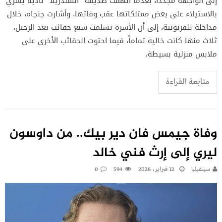
إلى الواجهة مجدداً، بعدما اتهمت صديقة “السندريلا” نادية يسري
بالاستيلاء على بعض ممتلكاتها عقب وفاتها. وأشارت جنجاه، خلال
مداخلة تلفزيونية، إلى أن الأسرة تسلمت سبع حقائب بعد الرحيل،
ثلاث منها كانت خالية تماماً، فيما احتوت الحقائب الأخرى على
ملابس منزلية بسيطة،
متابعة القراءة
وفاة جيمس فان دير بيك.. من داوسون
ليري إلى إرث فني خالد
سينفيليا
12 فبراير، 2026
594
0