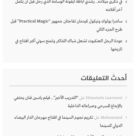
في ذكرى ميلاده.. رشدي أباظة أيقونة الوسامة الذي رحل قبل أن يُكمل
آخر أفلامه
ساندرا بولوك ونيكول كيدمان تفاجئان جمهور “Practical Magic” قبل
طرح الجزء الثاني
عودة الرجل العنكبوت تشعل شباك التذاكر وتمنح سوني أكبر افتتاح في
تاريخها
أحدث التعليقات
“التدريب الأخير”.. فيلم ياسين فنان يحتفي
Elmostafa Laaroussi
على
بالإبداع المسرحي وصراعاته الداخلية
تكريم نجوم السينما في افتتاح مهرجان الدار البيضاء
Mohammed
على
الدولي للسينما