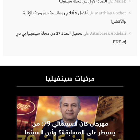
العدد الأول من مجلة سينفيليا
Malek
على
أفضل 9 أفلام رومانسية ممزوجة بالإثارة
Matthias Gocher
على
والأكشن!
تحميل العدد 27 من مجلة سينفيليا بي دي
Aitmbarek Abdelali
على
إف PDF
مرئيات سينفيليا
مهرجان كان السينمائي 79: من
ic
يسيطر على المسابقة؟ وأين السينما
m