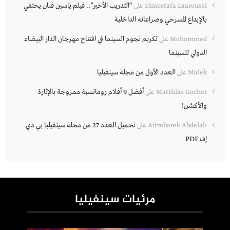
“التدريب الأخير”.. فيلم ياسين فنان يحتفي
Elmostafa Laaroussi
على
بالإبداع المسرحي وصراعاته الداخلية
تكريم نجوم السينما في افتتاح مهرجان الدار البيضاء
Mohammed
على
الدولي للسينما
العدد الأول من مجلة سينفيليا
Malek
على
أفضل 9 أفلام رومانسية ممزوجة بالإثارة
Matthias Gocher
على
والأكشن!
تحميل العدد 27 من مجلة سينفيليا بي دي
Aitmbarek Abdelali
على
إف PDF
مرئيات سينفيليا