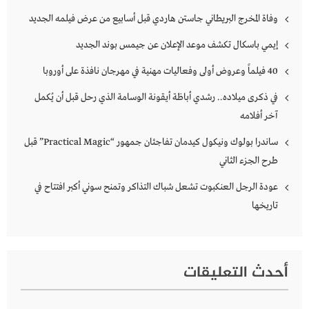
وفاة المخرج البريطاني جاستن هاردي قبل أسابيع من عرض فيلمه الجديد
إيمي باسكال تكشف موعد الإعلان عن جيمس بوند الجديد
40 فيلماً وعروض أولى وفعاليات مهنية في مهرجان نافذة على أوروبا
في ذكرى ميلاده.. رشدي أباظة أيقونة الوسامة الذي رحل قبل أن يُكمل
آخر أفلامه
ساندرا بولوك ونيكول كيدمان تفاجئان جمهور “Practical Magic” قبل
طرح الجزء الثاني
عودة الرجل العنكبوت تشعل شباك التذاكر وتمنح سوني أكبر افتتاح في
تاريخها
أحدث التعليقات