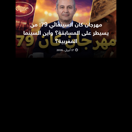
مهرجان كان السينمائي 79: من
ic
يسيطر على المسابقة؟ وأين السينما
m
المغربية؟
17 أبريل، 2026