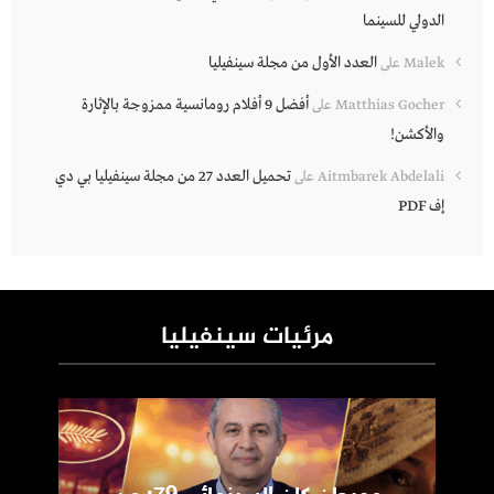
الدولي للسينما
العدد الأول من مجلة سينفيليا
Malek
على
أفضل 9 أفلام رومانسية ممزوجة بالإثارة
Matthias Gocher
على
والأكشن!
تحميل العدد 27 من مجلة سينفيليا بي دي
Aitmbarek Abdelali
على
إف PDF
مرئيات سينفيليا