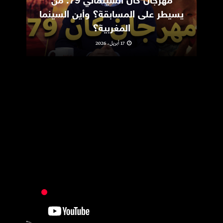
مهرجان كان السينمائي 79: من
ic
يسيطر على المسابقة؟ وأين السينما
m
المغربية؟
17 أبريل، 2026