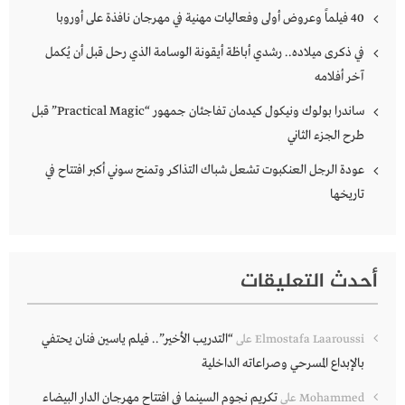
40 فيلماً وعروض أولى وفعاليات مهنية في مهرجان نافذة على أوروبا
في ذكرى ميلاده.. رشدي أباظة أيقونة الوسامة الذي رحل قبل أن يُكمل
آخر أفلامه
ساندرا بولوك ونيكول كيدمان تفاجئان جمهور “Practical Magic” قبل
طرح الجزء الثاني
عودة الرجل العنكبوت تشعل شباك التذاكر وتمنح سوني أكبر افتتاح في
تاريخها
أحدث التعليقات
“التدريب الأخير”.. فيلم ياسين فنان يحتفي
Elmostafa Laaroussi
على
بالإبداع المسرحي وصراعاته الداخلية
تكريم نجوم السينما في افتتاح مهرجان الدار البيضاء
Mohammed
على