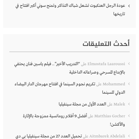
عودة الرجل العنكبوت تشعل شباك التذاكر وتمنح سوني أكبر افتتاح في
تاريخها
أحدث التعليقات
“التدريب الأخير”.. فيلم ياسين فنان يحتفي
Elmostafa Laaroussi
على
بالإبداع المسرحي وصراعاته الداخلية
تكريم نجوم السينما في افتتاح مهرجان الدار البيضاء
Mohammed
على
الدولي للسينما
العدد الأول من مجلة سينفيليا
Malek
على
أفضل 9 أفلام رومانسية ممزوجة بالإثارة
Matthias Gocher
على
والأكشن!
تحميل العدد 27 من مجلة سينفيليا بي دي
Aitmbarek Abdelali
على