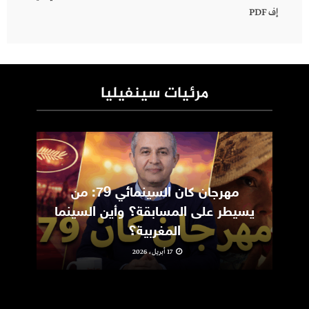
إف PDF
مرئيات سينفيليا
مهرجان كان السينمائي 79: من
ic
يسيطر على المسابقة؟ وأين السينما
m
المغربية؟
17 أبريل، 2026