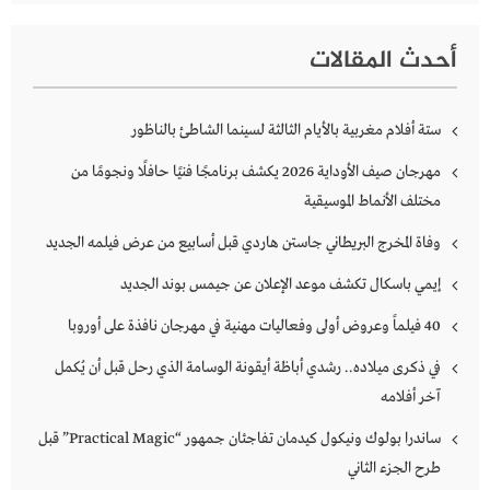
أحدث المقالات
ستة أفلام مغربية بالأيام الثالثة لسينما الشاطئ بالناظور
مهرجان صيف الأوداية 2026 يكشف برنامجًا فنيًا حافلًا ونجومًا من
مختلف الأنماط الموسيقية
وفاة المخرج البريطاني جاستن هاردي قبل أسابيع من عرض فيلمه الجديد
إيمي باسكال تكشف موعد الإعلان عن جيمس بوند الجديد
40 فيلماً وعروض أولى وفعاليات مهنية في مهرجان نافذة على أوروبا
في ذكرى ميلاده.. رشدي أباظة أيقونة الوسامة الذي رحل قبل أن يُكمل
آخر أفلامه
ساندرا بولوك ونيكول كيدمان تفاجئان جمهور “Practical Magic” قبل
طرح الجزء الثاني