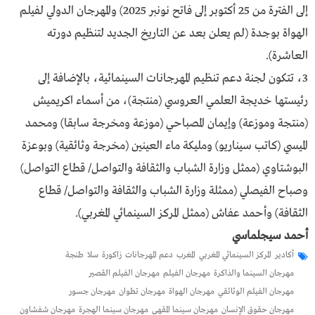
إلى الفترة من 25 أكتوبر إلى فاتح نونبر 2025) والمهرجان الدولي لفيلم
الهواة بوجدة (لم يعلن بعد عن التاريخ الجديد لتنظيم دورته
العاشرة).
3، تتكون لجنة دعم تنظيم المهرجانات السينمائية، بالإضافة إلى
رئيستها خديجة العلمي العروسي (منتجة)، من أسماء اكريميش
(منتجة وموزعة) وإيمان المصباحي (موزعة ومخرجة سابقا) ومحمد
الميسي (كاتب سيناريو) ومليكة ماء العينين (مخرجة وثائقية) وبوعزة
البوشتاوي (ممثل وزارة الشباب والثقافة والتواصل/ قطاع التواصل)
وصباح الفيصلي (ممثلة وزارة الشباب والثقافة والتواصل/ قطاع
الثقافة) وأحمد عفاش (ممثل المركز السينمائي المغربي).
أحمد سيجلماسي
أكادير
المركز السينمائي المغربي
المغرب
دعم المهرجانات
زاكورة
سلا
طنجة
مهرجان السينما والذاكرة
مهرجان الفيلم
مهرجان الفيلم القصير
مهرجان الفيلم الوثائقي
مهرجان الهواة
مهرجان تطوان
مهرجان جسور
مهرجان حقوق الإنسان
مهرجان سينما المقهى
مهرجان سينما الهجرة
مهرجان شفشاون