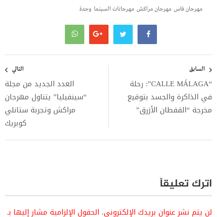
مهرجان فاس
مهرجان مراكش
مهرجانات السينما
وجدة
تصفّح
المقالات
السابق
التالي
“CALLE MÁLAGA”: رحلة
العدد الجديد من مجلة
في الذاكرة والجسد بتوقيع
“سينفيليا” يتناول مهرجان
مخرجة “القفطان الأزرق”
مراكش وتجربة ستانلي
كوبريك
اترك تعليقاً
لن يتم نشر عنوان بريدك الإلكتروني.
الحقول الإلزامية مشار إليها بـ